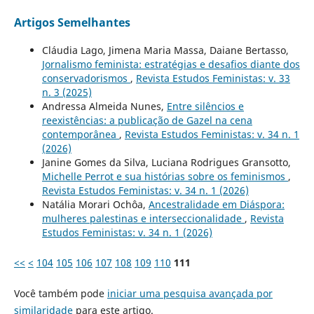
Artigos Semelhantes
Cláudia Lago, Jimena Maria Massa, Daiane Bertasso,
Jornalismo feminista: estratégias e desafios diante dos
conservadorismos
,
Revista Estudos Feministas: v. 33
n. 3 (2025)
Andressa Almeida Nunes,
Entre silêncios e
reexistências: a publicação de Gazel na cena
contemporânea
,
Revista Estudos Feministas: v. 34 n. 1
(2026)
Janine Gomes da Silva, Luciana Rodrigues Gransotto,
Michelle Perrot e sua histórias sobre os feminismos
,
Revista Estudos Feministas: v. 34 n. 1 (2026)
Natália Morari Ochôa,
Ancestralidade em Diáspora:
mulheres palestinas e interseccionalidade
,
Revista
Estudos Feministas: v. 34 n. 1 (2026)
<<
<
104
105
106
107
108
109
110
111
Você também pode
iniciar uma pesquisa avançada por
similaridade
para este artigo.