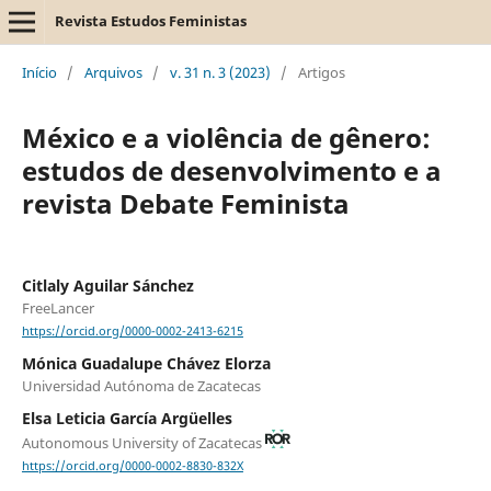
Revista Estudos Feministas
Início
/
Arquivos
/
v. 31 n. 3 (2023)
/
Artigos
México e a violência de gênero:
estudos de desenvolvimento e a
revista Debate Feminista
Citlaly Aguilar Sánchez
FreeLancer
https://orcid.org/0000-0002-2413-6215
Mónica Guadalupe Chávez Elorza
Universidad Autónoma de Zacatecas
Elsa Leticia García Argüelles
Autonomous University of Zacatecas
https://orcid.org/0000-0002-8830-832X