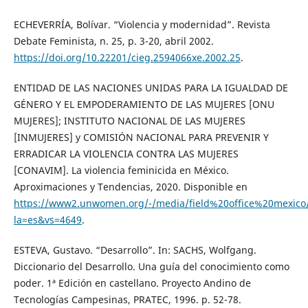
ECHEVERRÍA, Bolívar. “Violencia y modernidad”. Revista
Debate Feminista, n. 25, p. 3-20, abril 2002.
https://doi.org/10.22201/cieg.2594066xe.2002.25
.
ENTIDAD DE LAS NACIONES UNIDAS PARA LA IGUALDAD DE
GÉNERO Y EL EMPODERAMIENTO DE LAS MUJERES [ONU
MUJERES]; INSTITUTO NACIONAL DE LAS MUJERES
[INMUJERES] y COMISIÓN NACIONAL PARA PREVENIR Y
ERRADICAR LA VIOLENCIA CONTRA LAS MUJERES
[CONAVIM]. La violencia feminicida en México.
Aproximaciones y Tendencias, 2020. Disponible en
https://www2.unwomen.org/-/media/field%20office%20mexico/
la=es&vs=4649
.
ESTEVA, Gustavo. “Desarrollo”. In: SACHS, Wolfgang.
Diccionario del Desarrollo. Una guía del conocimiento como
poder. 1ª Edición en castellano. Proyecto Andino de
Tecnologías Campesinas, PRATEC, 1996. p. 52-78.