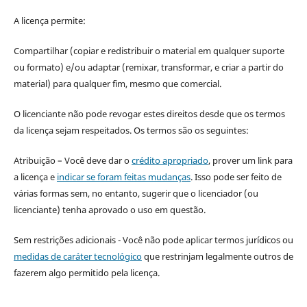
A licença permite:
Compartilhar (copiar e redistribuir o material em qualquer suporte
ou formato) e/ou adaptar (remixar, transformar, e criar a partir do
material) para qualquer fim, mesmo que comercial.
O licenciante não pode revogar estes direitos desde que os termos
da licença sejam respeitados. Os termos são os seguintes:
Atribuição – Você deve dar o
crédito apropriado
, prover um link para
a licença e
indicar se foram feitas mudanças
. Isso pode ser feito de
várias formas sem, no entanto, sugerir que o licenciador (ou
licenciante) tenha aprovado o uso em questão.
Sem restrições adicionais - Você não pode aplicar termos jurídicos ou
medidas de caráter tecnológico
que restrinjam legalmente outros de
fazerem algo permitido pela licença.