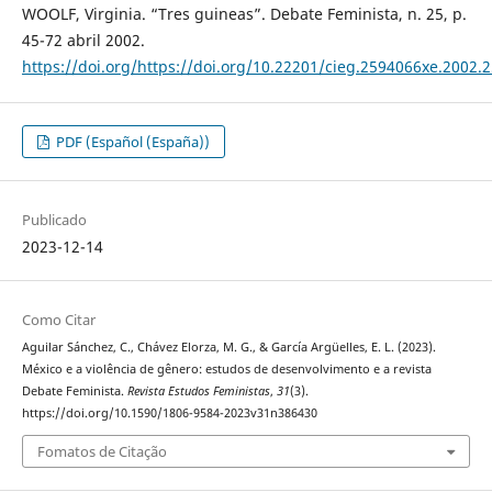
WOOLF, Virginia. “Tres guineas”. Debate Feminista, n. 25, p.
45-72 abril 2002.
https://doi.org/https://doi.org/10.22201/cieg.2594066xe.2002.
PDF (Español (España))
Publicado
2023-12-14
Como Citar
Aguilar Sánchez, C., Chávez Elorza, M. G., & García Argüelles, E. L. (2023).
México e a violência de gênero: estudos de desenvolvimento e a revista
Debate Feminista.
Revista Estudos Feministas
,
31
(3).
https://doi.org/10.1590/1806-9584-2023v31n386430
Fomatos de Citação