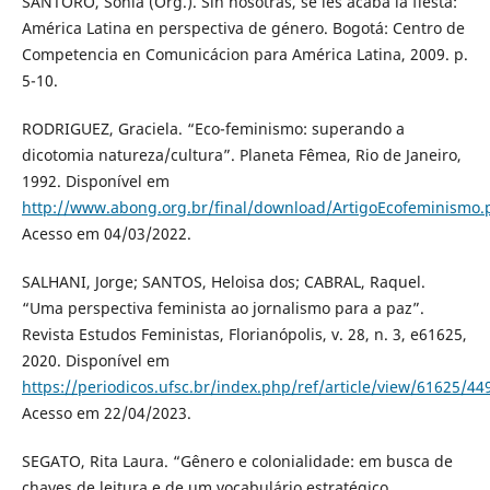
SANTORO, Sonia (Org.). Sin nosotras, se les acaba la fiesta:
América Latina en perspectiva de género. Bogotá: Centro de
Competencia en Comunicácion para América Latina, 2009. p.
5-10.
RODRIGUEZ, Graciela. “Eco-feminismo: superando a
dicotomia natureza/cultura”. Planeta Fêmea, Rio de Janeiro,
1992. Disponível em
http://www.abong.org.br/final/download/ArtigoEcofeminismo.
Acesso em 04/03/2022.
SALHANI, Jorge; SANTOS, Heloisa dos; CABRAL, Raquel.
“Uma perspectiva feminista ao jornalismo para a paz”.
Revista Estudos Feministas, Florianópolis, v. 28, n. 3, e61625,
2020. Disponível em
https://periodicos.ufsc.br/index.php/ref/article/view/61625/44
Acesso em 22/04/2023.
SEGATO, Rita Laura. “Gênero e colonialidade: em busca de
chaves de leitura e de um vocabulário estratégico