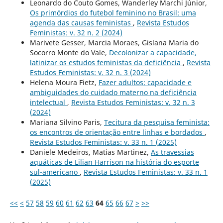
Leonardo do Couto Gomes, Wanderley Marchi Júnior,
Os primórdios do futebol feminino no Brasil: uma
agenda das causas feministas
,
Revista Estudos
Feministas: v. 32 n. 2 (2024)
Marivete Gesser, Marcia Moraes, Gislana Maria do
Socorro Monte do Vale,
Decolonizar a capacidade,
latinizar os estudos feministas da deficiência
,
Revista
Estudos Feministas: v. 32 n. 3 (2024)
Helena Moura Fietz,
Fazer adultos: capacidade e
ambiguidades do cuidado materno na deficiência
intelectual
,
Revista Estudos Feministas: v. 32 n. 3
(2024)
Mariana Silvino Paris,
Tecitura da pesquisa feminista:
os encontros de orientação entre linhas e bordados
,
Revista Estudos Feministas: v. 33 n. 1 (2025)
Daniele Medeiros, Matias Martinez,
As travessias
aquáticas de Lilian Harrison na história do esporte
sul-americano
,
Revista Estudos Feministas: v. 33 n. 1
(2025)
<<
<
57
58
59
60
61
62
63
64
65
66
67
>
>>