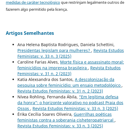
medidas de caráter tecnológico
que restrinjam legalmente outros de
fazerem algo permitido pela licença.
Artigos Semelhantes
Ana Helena Baptista Rodrigues, Daniela Schettini,
Presidentas legislam para mulheres?
,
Revista Estudos
Feministas: v. 33 n. 3 (2025)
Caroline Farias Alves,
Morte física e assassinato moral:
feminicídios na imprensa brasileira
,
Revista Estudos
Feministas: v. 31 n. 2 (2023)
Katia Alexsandra dos Santos,
A descolonização da
pesquisa sobre feminicídio: um ensaio metodológico
,
Revista Estudos Feministas: v. 31 n. 2 (2023)
Nívea Rohling, Fernanda Ábila,
“Em legítima defesa
da honra”: o horizonte valorativo no podcast Praia dos
Ossos
,
Revista Estudos Feministas: v. 33 n. 3 (2025)
Érika Cecília Soares Oliveira,
Guerrilhas poéticas
feministas contra a soberania cisheteropatriarcal
,
Revista Estudos Feministas: v. 33 n. 3 (2025)