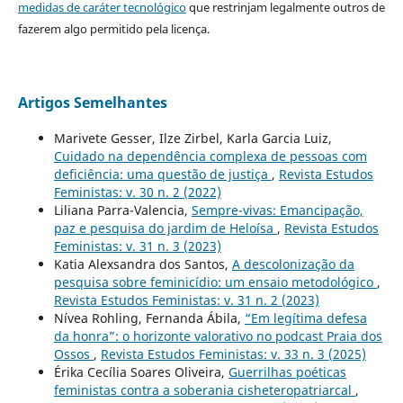
medidas de caráter tecnológico
que restrinjam legalmente outros de
fazerem algo permitido pela licença.
Artigos Semelhantes
Marivete Gesser, Ilze Zirbel, Karla Garcia Luiz,
Cuidado na dependência complexa de pessoas com
deficiência: uma questão de justiça
,
Revista Estudos
Feministas: v. 30 n. 2 (2022)
Liliana Parra-Valencia,
Sempre-vivas: Emancipação,
paz e pesquisa do jardim de Heloísa
,
Revista Estudos
Feministas: v. 31 n. 3 (2023)
Katia Alexsandra dos Santos,
A descolonização da
pesquisa sobre feminicídio: um ensaio metodológico
,
Revista Estudos Feministas: v. 31 n. 2 (2023)
Nívea Rohling, Fernanda Ábila,
“Em legítima defesa
da honra”: o horizonte valorativo no podcast Praia dos
Ossos
,
Revista Estudos Feministas: v. 33 n. 3 (2025)
Érika Cecília Soares Oliveira,
Guerrilhas poéticas
feministas contra a soberania cisheteropatriarcal
,