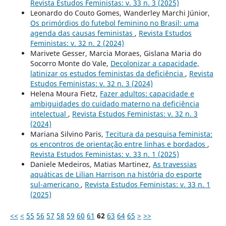
Revista Estudos Feministas: v. 33 n. 3 (2025)
Leonardo do Couto Gomes, Wanderley Marchi Júnior,
Os primórdios do futebol feminino no Brasil: uma
agenda das causas feministas
,
Revista Estudos
Feministas: v. 32 n. 2 (2024)
Marivete Gesser, Marcia Moraes, Gislana Maria do
Socorro Monte do Vale,
Decolonizar a capacidade,
latinizar os estudos feministas da deficiência
,
Revista
Estudos Feministas: v. 32 n. 3 (2024)
Helena Moura Fietz,
Fazer adultos: capacidade e
ambiguidades do cuidado materno na deficiência
intelectual
,
Revista Estudos Feministas: v. 32 n. 3
(2024)
Mariana Silvino Paris,
Tecitura da pesquisa feminista:
os encontros de orientação entre linhas e bordados
,
Revista Estudos Feministas: v. 33 n. 1 (2025)
Daniele Medeiros, Matias Martinez,
As travessias
aquáticas de Lilian Harrison na história do esporte
sul-americano
,
Revista Estudos Feministas: v. 33 n. 1
(2025)
<<
<
55
56
57
58
59
60
61
62
63
64
65
>
>>