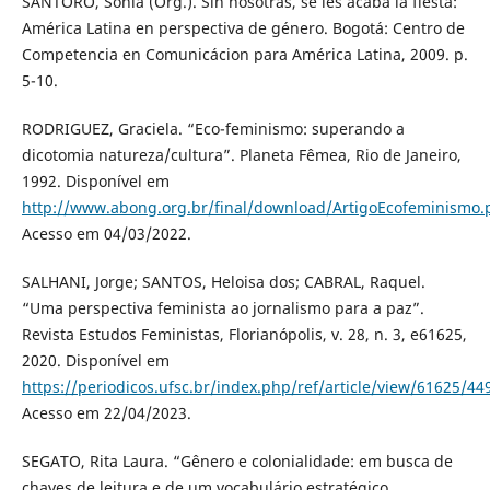
SANTORO, Sonia (Org.). Sin nosotras, se les acaba la fiesta:
América Latina en perspectiva de género. Bogotá: Centro de
Competencia en Comunicácion para América Latina, 2009. p.
5-10.
RODRIGUEZ, Graciela. “Eco-feminismo: superando a
dicotomia natureza/cultura”. Planeta Fêmea, Rio de Janeiro,
1992. Disponível em
http://www.abong.org.br/final/download/ArtigoEcofeminismo.
Acesso em 04/03/2022.
SALHANI, Jorge; SANTOS, Heloisa dos; CABRAL, Raquel.
“Uma perspectiva feminista ao jornalismo para a paz”.
Revista Estudos Feministas, Florianópolis, v. 28, n. 3, e61625,
2020. Disponível em
https://periodicos.ufsc.br/index.php/ref/article/view/61625/44
Acesso em 22/04/2023.
SEGATO, Rita Laura. “Gênero e colonialidade: em busca de
chaves de leitura e de um vocabulário estratégico