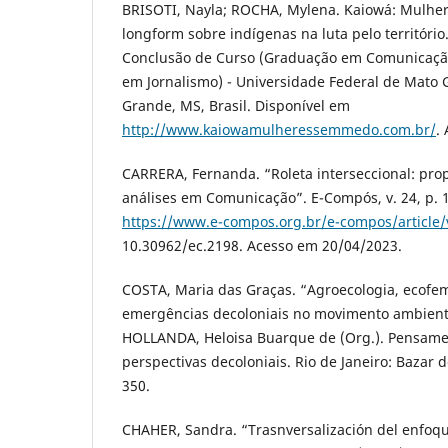
BRISOTI, Nayla; ROCHA, Mylena. Kaiowá: Mulher
longform sobre indígenas na luta pelo território
Conclusão de Curso (Graduação em Comunicação
em Jornalismo) - Universidade Federal de Mato 
Grande, MS, Brasil. Disponível em
http://www.kaiowamulheressemmedo.com.br/
.
CARRERA, Fernanda. “Roleta interseccional: pro
análises em Comunicação”. E-Compós, v. 24, p. 1
https://www.e-compos.org.br/e-compos/article
10.30962/ec.2198. Acesso em 20/04/2023.
COSTA, Maria das Graças. “Agroecologia, ecofe
emergências decoloniais no movimento ambientali
HOLLANDA, Heloisa Buarque de (Org.). Pensamen
perspectivas decoloniais. Rio de Janeiro: Bazar 
350.
CHAHER, Sandra. “Trasnversalización del enfoqu