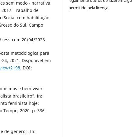
legalmente outros de fazerem algo
es sem medo - narrativa
permitido pela licença.
. 2017. Trabalho de
 Social com habilitação
Grosso do Sul, Campo
 Acesso em 20/04/2023.
posta metodológica para
-24, 2021. Disponível em
/view/2198
. DOI:
minismos e bem-viver:
sta brasileiro”. In:
to feminista hoje:
do Tempo, 2020. p. 336-
e de género”. In: