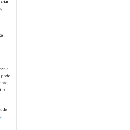
criar
m,
ça
ença e
so pode
anto,
te)
pode
e