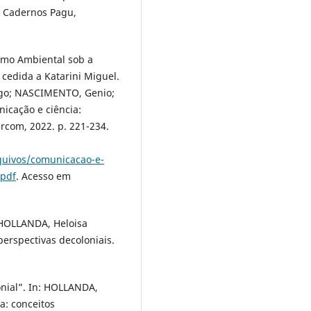
”. Cadernos Pagu,
ismo Ambiental sob a
 cedida a Katarini Miguel.
rigo; NASCIMENTO, Genio;
icação e ciência:
ercom, 2022. p. 221-234.
quivos/comunicacao-e-
.pdf
. Acesso em
 HOLLANDA, Heloisa
erspectivas decoloniais.
nial”. In: HOLLANDA,
a: conceitos