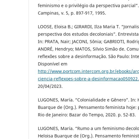
feminismo e o privilégio da perspectiva parcial
Campinas, v. 5, p. 897-917, 1995.
LOOSE, Eloisa B.; GIRARDI, Ilza Maria T. “Jornal
perspectiva dos estudos decoloniais”. Entrevista
In: PRATA, Nair; JACONI, Sônia; GABRIOTI, Rod
ANDRÉ, Hendryo; MATOS, Silvio Simão de. Comun
reflexões sobre a desinformação. São Paulo: Int
Disponível em
http://www.portcom.intercom.org.br/ebooks/ar
ciencia-reflexoes-sobre-a-desinformacao050922
20/04/2023.
LUGONES, María. “Colonialidade e Gênero”. In:
Buarque de (Org.). Pensamento feminista hoje: p
Rio de Janeiro: Bazar do Tempo, 2020. p. 52-83.
LUGONES, María. “Rumo a um feminismo decolo
Heloisa Buarque de (Org.). Pensamento feminist