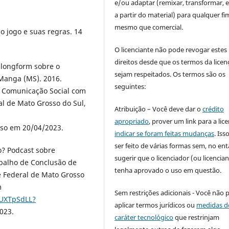
e/ou adaptar (remixar, transformar, e 
a partir do material) para qualquer fi
mesmo que comercial.
o jogo e suas regras. 14
O licenciante não pode revogar estes
direitos desde que os termos da licen
 longform sobre o
sejam respeitados. Os termos são os
 Manga (MS). 2016.
seguintes:
 Comunicação Social com
al de Mato Grosso do Sul,
Atribuição – Você deve dar o
crédito
apropriado
, prover um link para a lic
sso em 20/04/2023.
indicar se foram feitas mudanças
. Is
ser feito de várias formas sem, no ent
o? Podcast sobre
sugerir que o licenciador (ou licencian
balho de Conclusão de
tenha aprovado o uso em questão.
e Federal de Mato Grosso
m
Sem restrições adicionais - Você não 
4UXTpSdLL?
aplicar termos jurídicos ou
medidas d
023.
caráter tecnológico
que restrinjam