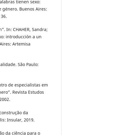
labras tienen sexo:
e género. Buenos Aires:
136.
”. In: CHAHER, Sandra;
o: introducción a un
Aires: Artemisa
nalidade. São Paulo:
ro de especialistas em
nero”. Revista Estudos
 2002.
 construção da
is: Insular, 2019.
o da ciência para o