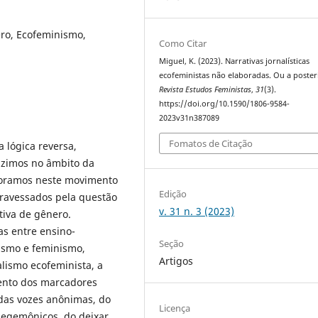
ero, Ecofeminismo,
Como Citar
Miguel, K. (2023). Narrativas jornalísticas
ecofeministas não elaboradas. Ou a posteri
Revista Estudos Feministas
,
31
(3).
https://doi.org/10.1590/1806-9584-
2023v31n387089
Fomatos de Citação
 lógica reversa,
uzimos no âmbito da
boramos neste movimento
Edição
atravessados pela questão
v. 31 n. 3 (2023)
tiva de gênero.
as entre ensino-
Seção
ismo e feminismo,
Artigos
alismo ecofeminista, a
mento dos marcadores
 das vozes anônimas, do
Licença
hegemônicos, do deixar