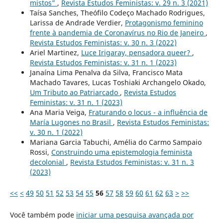
mistos”
,
Revista Estudos Feministas: v. 29 n. 3 (2021)
Taísa Sanches, Theófilo Codeço Machado Rodrigues,
Larissa de Andrade Verdier,
Protagonismo feminino
frente à pandemia de Coronavírus no Rio de Janeiro
,
Revista Estudos Feministas: v. 30 n. 3 (2022)
Ariel Martinez,
Luce Irigaray, pensadora queer?
,
Revista Estudos Feministas: v. 31 n. 1 (2023)
Janaína Lima Penalva da Silva, Francisco Mata
Machado Tavares, Lucas Toshiaki Archangelo Okado,
Um Tributo ao Patriarcado
,
Revista Estudos
Feministas: v. 31 n. 1 (2023)
Ana Maria Veiga,
Fraturando o locus - a influência de
María Lugones no Brasil
,
Revista Estudos Feministas:
v. 30 n. 1 (2022)
Mariana Garcia Tabuchi, Amélia do Carmo Sampaio
Rossi,
Construindo uma epistemologia feminista
decolonial
,
Revista Estudos Feministas: v. 31 n. 3
(2023)
<<
<
49
50
51
52
53
54
55
56
57
58
59
60
61
62
63
>
>>
Você também pode
iniciar uma pesquisa avançada por