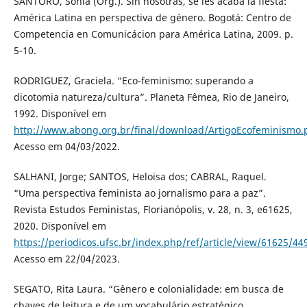
SANTORO, Sonia (Org.). Sin nosotras, se les acaba la fiesta:
América Latina en perspectiva de género. Bogotá: Centro de
Competencia en Comunicácion para América Latina, 2009. p.
5-10.
RODRIGUEZ, Graciela. “Eco-feminismo: superando a
dicotomia natureza/cultura”. Planeta Fêmea, Rio de Janeiro,
1992. Disponível em
http://www.abong.org.br/final/download/ArtigoEcofeminismo.
Acesso em 04/03/2022.
SALHANI, Jorge; SANTOS, Heloisa dos; CABRAL, Raquel.
“Uma perspectiva feminista ao jornalismo para a paz”.
Revista Estudos Feministas, Florianópolis, v. 28, n. 3, e61625,
2020. Disponível em
https://periodicos.ufsc.br/index.php/ref/article/view/61625/44
Acesso em 22/04/2023.
SEGATO, Rita Laura. “Gênero e colonialidade: em busca de
chaves de leitura e de um vocabulário estratégico