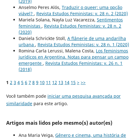
(2019)
Anselmo Peres Alós,
Traduzir o queer: uma opção
viável?
,
Revista Estudos Feministas: v. 28 n. 2 (2020)
Mariela Solana, Nayla Luz Vacarezza,
Sentimentos
feministas
,
Revista Estudos Feministas: v. 28 n. 2
(2020)
Daniela Schrickte Stoll,
A flânerie de uma andarilha
urbana
,
Revista Estudos Feministas: v. 28 n. 1 (2020)
Romina Carla Lerussi, Malena Costa,
Los feminismos
jurídicos en Argentina. Notas para pensar un campo
emergente
,
Revista Estudos Feministas: v. 26 n. 1
(2018)
1
2
3
4
5
6
7
8
9
10
11
12
13
14
15
>
>>
Você também pode
iniciar uma pesquisa avançada por
similaridade
para este artigo.
Artigos mais lidos pelo mesmo(s) autor(es)
Ana Maria Veiga,
Gênero e cinema, uma história de