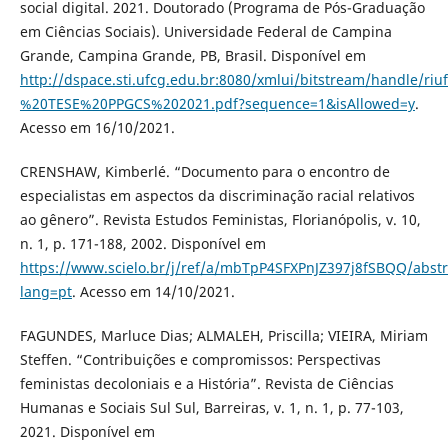
social digital. 2021. Doutorado (Programa de Pós-Graduação
em Ciências Sociais). Universidade Federal de Campina
Grande, Campina Grande, PB, Brasil. Disponível em
http://dspace.sti.ufcg.edu.br:8080/xmlui/bitstream/hand
%20TESE%20PPGCS%202021.pdf?sequence=1&isAllowed=y
.
Acesso em 16/10/2021.
CRENSHAW, Kimberlé. “Documento para o encontro de
especialistas em aspectos da discriminação racial relativos
ao gênero”. Revista Estudos Feministas, Florianópolis, v. 10,
n. 1, p. 171-188, 2002. Disponível em
https://www.scielo.br/j/ref/a/mbTpP4SFXPnJZ397j8fSBQQ/abstr
lang=pt
. Acesso em 14/10/2021.
FAGUNDES, Marluce Dias; ALMALEH, Priscilla; VIEIRA, Miriam
Steffen. “Contribuições e compromissos: Perspectivas
feministas decoloniais e a História”. Revista de Ciências
Humanas e Sociais Sul Sul, Barreiras, v. 1, n. 1, p. 77-103,
2021. Disponível em