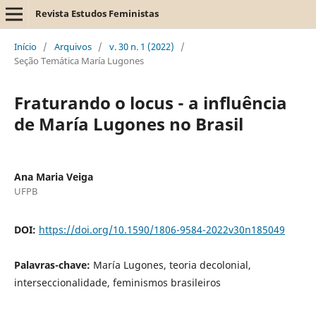
Revista Estudos Feministas
Início
/
Arquivos
/
v. 30 n. 1 (2022)
/
Seção Temática María Lugones
Fraturando o locus - a influência
de María Lugones no Brasil
Ana Maria Veiga
UFPB
DOI:
https://doi.org/10.1590/1806-9584-2022v30n185049
Palavras-chave:
María Lugones, teoria decolonial,
interseccionalidade, feminismos brasileiros