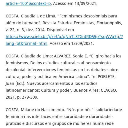
article=1001&context=p
. Acesso em 13/09/2021.
COSTA, Claudia J. de Lima. “Feminismos descoloniais para
além do humano”. Revista Estudos Feministas, Florianópolis,
v. 22, n. 3, dez. 2014. Disponível em
https://www.scielo.br/j/ref/a/qNnTL8TXntRD55pTsqWVq7g/?
lang=pt&format=html
. Acesso em 13/09/2021.
COSTA, Cláudia de Lima; ALVAREZ, Sonia E. “El giro hacia los
feminismos. De los estudios culturales al pensamiento
decolonial: intervenciones feministas en los debates sobre
cultura, poder y política en América Latina”. In: POBLETE,
Juan (Ed.). Nuevos acercamientos a los estudios
latinoamericanos: Cultura y poder. Buenos Aires: CLACSO,
2021. p. 279-309.
COSTA, Milane do Nascimento. “Nós por nós”: solidariedade
feminina nas interfaces entre sororidade e dororidade -
práticas e discursos em grupos de mulheres numa rede