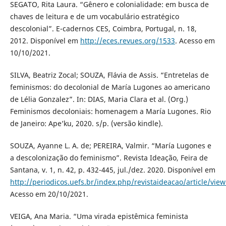
SEGATO, Rita Laura. “Gênero e colonialidade: em busca de
chaves de leitura e de um vocabulário estratégico
descolonial”. E-cadernos CES, Coimbra, Portugal, n. 18,
2012. Disponível em
http://eces.revues.org/1533
. Acesso em
10/10/2021.
SILVA, Beatriz Zocal; SOUZA, Flávia de Assis. “Entretelas de
feminismos: do decolonial de María Lugones ao americano
de Lélia Gonzalez”. In: DIAS, Maria Clara et al. (Org.)
Feminismos decoloniais: homenagem a María Lugones. Rio
de Janeiro: Ape’ku, 2020. s/p. (versão kindle).
SOUZA, Ayanne L. A. de; PEREIRA, Valmir. “María Lugones e
a descolonização do feminismo”. Revista Ideação, Feira de
Santana, v. 1, n. 42, p. 432-445, jul./dez. 2020. Disponível em
http://periodicos.uefs.br/index.php/revistaideacao/article/vie
Acesso em 20/10/2021.
VEIGA, Ana Maria. “Uma virada epistêmica feminista