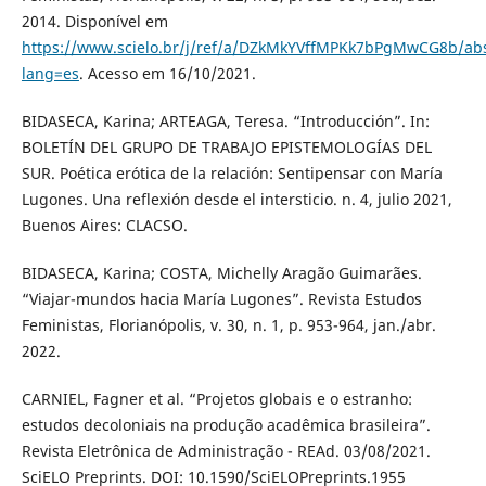
2014. Disponível em
https://www.scielo.br/j/ref/a/DZkMkYVffMPKk7bPgMwCG8b/abs
lang=es
. Acesso em 16/10/2021.
BIDASECA, Karina; ARTEAGA, Teresa. “Introducción”. In:
BOLETÍN DEL GRUPO DE TRABAJO EPISTEMOLOGÍAS DEL
SUR. Poética erótica de la relación: Sentipensar con María
Lugones. Una reflexión desde el intersticio. n. 4, julio 2021,
Buenos Aires: CLACSO.
BIDASECA, Karina; COSTA, Michelly Aragão Guimarães.
“Viajar-mundos hacia María Lugones”. Revista Estudos
Feministas, Florianópolis, v. 30, n. 1, p. 953-964, jan./abr.
2022.
CARNIEL, Fagner et al. “Projetos globais e o estranho:
estudos decoloniais na produção acadêmica brasileira”.
Revista Eletrônica de Administração - REAd. 03/08/2021.
SciELO Preprints. DOI: 10.1590/SciELOPreprints.1955