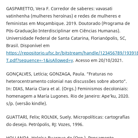
GASPARETTO, Vera F. Corredor de saberes: vavasati
vatinhenha (mulheres heroínas) e redes de mulheres e
feministas em Moçambique. 2019. Doutorado (Programa de
Pós-Graduação Interdisciplinar em Ciências Humanas).
Universidade Federal de Santa Catarina, Florianópolis, SC,
Brasil. Disponível em
https://repositorio.ufsc.br/bitstream/handle/123456789/19391
T.pdf?sequence=-1&isAllowed=y
. Acesso em 20/10/2021.
GONÇALVES, Letícia; GONZAGA, Paula. “Fraturas no
heterocentramento colonial nas discussões sobre aborto”.
In: DIAS, Maria Clara et al. (Orgs.) Feminismos decoloniais:
homenagem a María Lugones. Rio de Janeiro: Ape’ku, 2020.
s/p. (versão kindle).
GUATTARI, Felix; ROLNIK, Suely. Micropolíticas: cartografías
do desejo. Petrópolis, RJ: Vozes, 1996.
HOLLANDA, Heloísa Buarque de (Org.). Pensamento