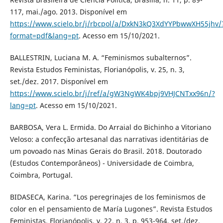
117, mai./ago. 2013. Disponível em
https://www.scielo.br/j/rbcpol/a/DxkN3kQ3XdYYPbwwXH55jhv/
format=pdf&lang=pt
. Acesso em 15/10/2021.
BALLESTRIN, Luciana M. A. “Feminismos subalternos”.
Revista Estudos Feministas, Florianópolis, v. 25, n. 3,
set./dez. 2017. Disponível em
https://www.scielo.br/j/ref/a/gW3NgWK4bpj9VHJCNTxx96n/?
lang=pt
. Acesso em 15/10/2021.
BARBOSA, Vera L. Ermida. Do Arraial do Bichinho a Vitoriano
Veloso: a confecção artesanal das narrativas identitárias de
um povoado nas Minas Gerais do Brasil. 2018. Doutorado
(Estudos Contemporâneos) - Universidade de Coimbra,
Coimbra, Portugal.
BIDASECA, Karina. “Los peregrinajes de los feminismos de
color en el pensamiento de María Lugones”. Revista Estudos
Feministas, Florianópolis, v. 22, n. 3, p. 953-964, set./dez.