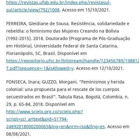
https://revistas.ufob.edu.br/index.php/revistasul-
sul/article/view/792/1008
. Acesso em 15/10/2021.
FERREIRA, Gleidiane de Sousa. Resistência, solidariedade e
rebeldia: o feminismo das Mujeres Creando na Bolívia
(1992-2015). 2018. Doutorado (Programa de Pós-Graduação
em História), Universidade Federal de Santa Catarina,
Florianópolis, SC, Brasil. Disponível em
https://repositorio.ufsc.br/bitstream/handle/123456789/1988
T.pdf?sequence=-1&isAllowed=y
. Acesso em 12/10/2021.
FONSECA, Inara; GUZZO, Morgani. “Feminismos y herida
colonial: una propuesta para el rescate de los cuerpos
secuestrados en Brasil”. Tabula Rasa, Bogotá, Colombia, n.
29, p. 65-84, 2018. Disponível em
http://www.scielo.org.co/scielo.php?
script=sci_arttext&pid=S1794-
24892018000200065&lng=en&nrm=iso&tlng=es
. Acesso em
08/08/2021.