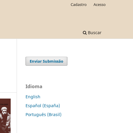
Cadastro
Acesso
Buscar
Enviar Submissão
Idioma
English
Español (España)
Português (Brasil)