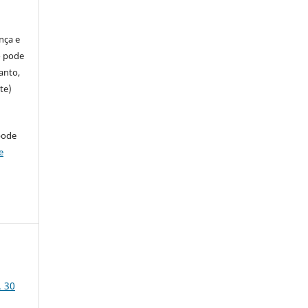
ença e
so pode
anto,
te)
pode
e
. 30