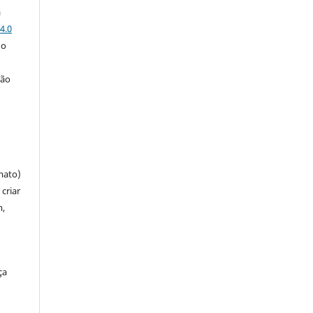
a
4.0
 o
ção
mato)
criar
m,
ça