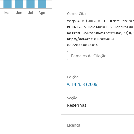
Como Citar
Veiga, A. M. (2006). MELO, Hildete Pereira 
RODRIGUES, Lígia Maria C. S. Pioneiras da 
no Brasil.
Revista Estudos Feministas
,
14
(3), 
https://doi.org/10.1590/S0104-
026X2006000300014
Fomatos de Citação
Edição
v. 14 n. 3 (2006)
Seção
Resenhas
Licença