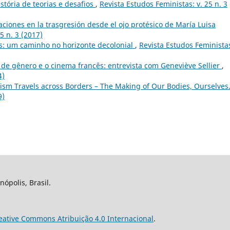
tória de teorias e desafios
,
Revista Estudos Feministas: v. 25 n. 3
aciones en la trasgresión desde el ojo protésico de María Luisa
5 n. 3 (2017)
: um caminho no horizonte decolonial
,
Revista Estudos Feministas
 de gênero e o cinema francês: entrevista com Geneviève Sellier
,
4)
ism Travels across Borders – The Making of Our Bodies, Ourselves
9)
nópolis, Brasil.
eative Commons Atribuição 4.0 Internacional
.