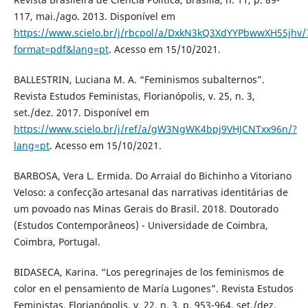
117, mai./ago. 2013. Disponível em
https://www.scielo.br/j/rbcpol/a/DxkN3kQ3XdYYPbwwXH55jhv/
format=pdf&lang=pt
. Acesso em 15/10/2021.
BALLESTRIN, Luciana M. A. “Feminismos subalternos”.
Revista Estudos Feministas, Florianópolis, v. 25, n. 3,
set./dez. 2017. Disponível em
https://www.scielo.br/j/ref/a/gW3NgWK4bpj9VHJCNTxx96n/?
lang=pt
. Acesso em 15/10/2021.
BARBOSA, Vera L. Ermida. Do Arraial do Bichinho a Vitoriano
Veloso: a confecção artesanal das narrativas identitárias de
um povoado nas Minas Gerais do Brasil. 2018. Doutorado
(Estudos Contemporâneos) - Universidade de Coimbra,
Coimbra, Portugal.
BIDASECA, Karina. “Los peregrinajes de los feminismos de
color en el pensamiento de María Lugones”. Revista Estudos
Feministas, Florianópolis, v. 22, n. 3, p. 953-964, set./dez.