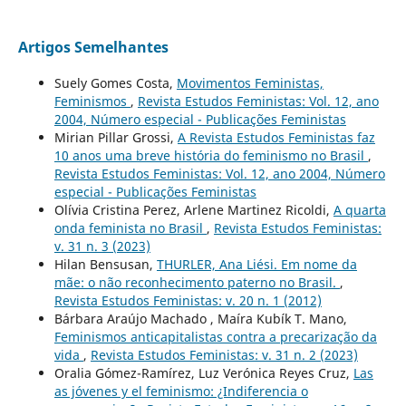
Artigos Semelhantes
Suely Gomes Costa,
Movimentos Feministas,
Feminismos
,
Revista Estudos Feministas: Vol. 12, ano
2004, Número especial - Publicações Feministas
Mirian Pillar Grossi,
A Revista Estudos Feministas faz
10 anos uma breve história do feminismo no Brasil
,
Revista Estudos Feministas: Vol. 12, ano 2004, Número
especial - Publicações Feministas
Olívia Cristina Perez, Arlene Martinez Ricoldi,
A quarta
onda feminista no Brasil
,
Revista Estudos Feministas:
v. 31 n. 3 (2023)
Hilan Bensusan,
THURLER, Ana Liési. Em nome da
mãe: o não reconhecimento paterno no Brasil.
,
Revista Estudos Feministas: v. 20 n. 1 (2012)
Bárbara Araújo Machado , Maíra Kubík T. Mano,
Feminismos anticapitalistas contra a precarização da
vida
,
Revista Estudos Feministas: v. 31 n. 2 (2023)
Oralia Gómez-Ramírez, Luz Verónica Reyes Cruz,
Las
as jóvenes y el feminismo: ¿Indiferencia o