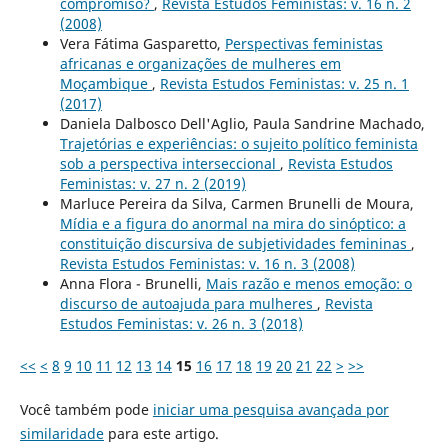
compromiso?
,
Revista Estudos Feministas: v. 16 n. 2
(2008)
Vera Fátima Gasparetto,
Perspectivas feministas
africanas e organizações de mulheres em
Moçambique
,
Revista Estudos Feministas: v. 25 n. 1
(2017)
Daniela Dalbosco Dell'Aglio, Paula Sandrine Machado,
Trajetórias e experiências: o sujeito político feminista
sob a perspectiva interseccional
,
Revista Estudos
Feministas: v. 27 n. 2 (2019)
Marluce Pereira da Silva, Carmen Brunelli de Moura,
Mídia e a figura do anormal na mira do sinóptico: a
constituição discursiva de subjetividades femininas
,
Revista Estudos Feministas: v. 16 n. 3 (2008)
Anna Flora - Brunelli,
Mais razão e menos emoção: o
discurso de autoajuda para mulheres
,
Revista
Estudos Feministas: v. 26 n. 3 (2018)
<<
<
8
9
10
11
12
13
14
15
16
17
18
19
20
21
22
>
>>
Você também pode
iniciar uma pesquisa avançada por
similaridade
para este artigo.