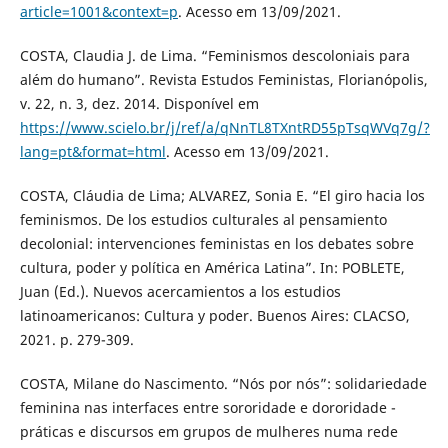
article=1001&context=p
. Acesso em 13/09/2021.
COSTA, Claudia J. de Lima. “Feminismos descoloniais para
além do humano”. Revista Estudos Feministas, Florianópolis,
v. 22, n. 3, dez. 2014. Disponível em
https://www.scielo.br/j/ref/a/qNnTL8TXntRD55pTsqWVq7g/?
lang=pt&format=html
. Acesso em 13/09/2021.
COSTA, Cláudia de Lima; ALVAREZ, Sonia E. “El giro hacia los
feminismos. De los estudios culturales al pensamiento
decolonial: intervenciones feministas en los debates sobre
cultura, poder y política en América Latina”. In: POBLETE,
Juan (Ed.). Nuevos acercamientos a los estudios
latinoamericanos: Cultura y poder. Buenos Aires: CLACSO,
2021. p. 279-309.
COSTA, Milane do Nascimento. “Nós por nós”: solidariedade
feminina nas interfaces entre sororidade e dororidade -
práticas e discursos em grupos de mulheres numa rede