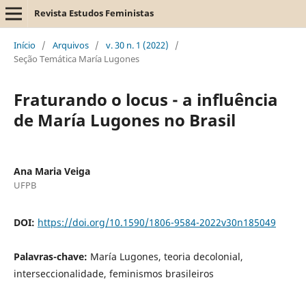
Revista Estudos Feministas
Início
/
Arquivos
/
v. 30 n. 1 (2022)
/
Seção Temática María Lugones
Fraturando o locus - a influência
de María Lugones no Brasil
Ana Maria Veiga
UFPB
DOI:
https://doi.org/10.1590/1806-9584-2022v30n185049
Palavras-chave:
María Lugones, teoria decolonial,
interseccionalidade, feminismos brasileiros