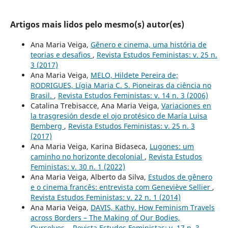
Artigos mais lidos pelo mesmo(s) autor(es)
Ana Maria Veiga,
Gênero e cinema, uma história de
teorias e desafios
,
Revista Estudos Feministas: v. 25 n.
3 (2017)
Ana Maria Veiga,
MELO, Hildete Pereira de;
RODRIGUES, Lígia Maria C. S. Pioneiras da ciência no
Brasil.
,
Revista Estudos Feministas: v. 14 n. 3 (2006)
Catalina Trebisacce, Ana Maria Veiga,
Variaciones en
la trasgresión desde el ojo protésico de María Luisa
Bemberg
,
Revista Estudos Feministas: v. 25 n. 3
(2017)
Ana Maria Veiga, Karina Bidaseca,
Lugones: um
caminho no horizonte decolonial
,
Revista Estudos
Feministas: v. 30 n. 1 (2022)
Ana Maria Veiga, Alberto da Silva,
Estudos de gênero
e o cinema francês: entrevista com Geneviève Sellier
,
Revista Estudos Feministas: v. 22 n. 1 (2014)
Ana Maria Veiga,
DAVIS, Kathy. How Feminism Travels
across Borders – The Making of Our Bodies,
Ourselves.
,
Revista Estudos Feministas: v. 17 n. 3