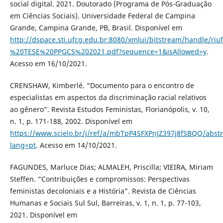
social digital. 2021. Doutorado (Programa de Pós-Graduação
em Ciências Sociais). Universidade Federal de Campina
Grande, Campina Grande, PB, Brasil. Disponível em
http://dspace.sti.ufcg.edu.br:8080/xmlui/bitstream/hand
%20TESE%20PPGCS%202021.pdf?sequence=1&isAllowed=y
.
Acesso em 16/10/2021.
CRENSHAW, Kimberlé. “Documento para o encontro de
especialistas em aspectos da discriminação racial relativos
ao gênero”. Revista Estudos Feministas, Florianópolis, v. 10,
n. 1, p. 171-188, 2002. Disponível em
https://www.scielo.br/j/ref/a/mbTpP4SFXPnJZ397j8fSBQQ/abstr
lang=pt
. Acesso em 14/10/2021.
FAGUNDES, Marluce Dias; ALMALEH, Priscilla; VIEIRA, Miriam
Steffen. “Contribuições e compromissos: Perspectivas
feministas decoloniais e a História”. Revista de Ciências
Humanas e Sociais Sul Sul, Barreiras, v. 1, n. 1, p. 77-103,
2021. Disponível em