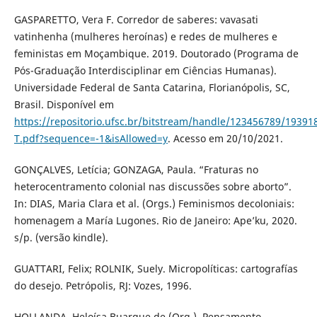
GASPARETTO, Vera F. Corredor de saberes: vavasati
vatinhenha (mulheres heroínas) e redes de mulheres e
feministas em Moçambique. 2019. Doutorado (Programa de
Pós-Graduação Interdisciplinar em Ciências Humanas).
Universidade Federal de Santa Catarina, Florianópolis, SC,
Brasil. Disponível em
https://repositorio.ufsc.br/bitstream/handle/123456789/19391
T.pdf?sequence=-1&isAllowed=y
. Acesso em 20/10/2021.
GONÇALVES, Letícia; GONZAGA, Paula. “Fraturas no
heterocentramento colonial nas discussões sobre aborto”.
In: DIAS, Maria Clara et al. (Orgs.) Feminismos decoloniais:
homenagem a María Lugones. Rio de Janeiro: Ape’ku, 2020.
s/p. (versão kindle).
GUATTARI, Felix; ROLNIK, Suely. Micropolíticas: cartografías
do desejo. Petrópolis, RJ: Vozes, 1996.
HOLLANDA, Heloísa Buarque de (Org.). Pensamento