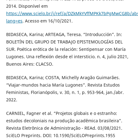
2014. Disponível em
https://www.scielo.br/j/ref/a/DZkMkYVffMPKk7bPgMwCG8b/abs
lang=es
. Acesso em 16/10/2021.
BIDASECA, Karina; ARTEAGA, Teresa. “Introducción”. In:
BOLETÍN DEL GRUPO DE TRABAJO EPISTEMOLOGÍAS DEL
SUR. Poética erótica de la relación: Sentipensar con María
Lugones. Una reflexión desde el intersticio. n. 4, julio 2021,
Buenos Aires: CLACSO.
BIDASECA, Karina; COSTA, Michelly Aragão Guimarães.
“Viajar-mundos hacia María Lugones”. Revista Estudos
Feministas, Florianópolis, v. 30, n. 1, p. 953-964, jan./abr.
2022.
CARNIEL, Fagner et al. “Projetos globais e o estranho:
estudos decoloniais na produção acadêmica brasileira”.
Revista Eletrônica de Administração - REAd. 03/08/2021.
SciELO Preprints. DOI: 10.1590/SciELOPreprints.1955