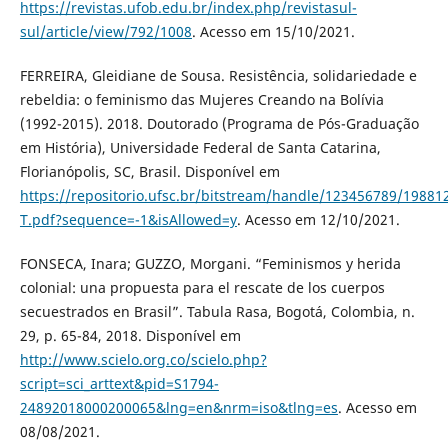
https://revistas.ufob.edu.br/index.php/revistasul-
sul/article/view/792/1008
. Acesso em 15/10/2021.
FERREIRA, Gleidiane de Sousa. Resistência, solidariedade e
rebeldia: o feminismo das Mujeres Creando na Bolívia
(1992-2015). 2018. Doutorado (Programa de Pós-Graduação
em História), Universidade Federal de Santa Catarina,
Florianópolis, SC, Brasil. Disponível em
https://repositorio.ufsc.br/bitstream/handle/123456789/1988
T.pdf?sequence=-1&isAllowed=y
. Acesso em 12/10/2021.
FONSECA, Inara; GUZZO, Morgani. “Feminismos y herida
colonial: una propuesta para el rescate de los cuerpos
secuestrados en Brasil”. Tabula Rasa, Bogotá, Colombia, n.
29, p. 65-84, 2018. Disponível em
http://www.scielo.org.co/scielo.php?
script=sci_arttext&pid=S1794-
24892018000200065&lng=en&nrm=iso&tlng=es
. Acesso em
08/08/2021.