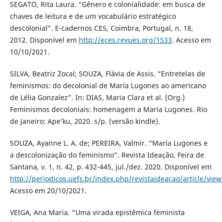
SEGATO, Rita Laura. “Gênero e colonialidade: em busca de
chaves de leitura e de um vocabulário estratégico
descolonial”. E-cadernos CES, Coimbra, Portugal, n. 18,
2012. Disponível em
http://eces.revues.org/1533
. Acesso em
10/10/2021.
SILVA, Beatriz Zocal; SOUZA, Flávia de Assis. “Entretelas de
feminismos: do decolonial de María Lugones ao americano
de Lélia Gonzalez”. In: DIAS, Maria Clara et al. (Org.)
Feminismos decoloniais: homenagem a María Lugones. Rio
de Janeiro: Ape’ku, 2020. s/p. (versão kindle).
SOUZA, Ayanne L. A. de; PEREIRA, Valmir. “María Lugones e
a descolonização do feminismo”. Revista Ideação, Feira de
Santana, v. 1, n. 42, p. 432-445, jul./dez. 2020. Disponível em
http://periodicos.uefs.br/index.php/revistaideacao/article/vie
Acesso em 20/10/2021.
VEIGA, Ana Maria. “Uma virada epistêmica feminista