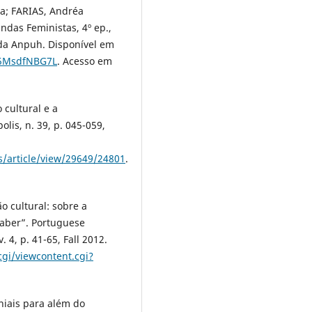
a; FARIAS, Andréa
das Feministas, 4º ep.,
 da Anpuh. Disponível em
ss5MsdfNBG7L
. Acesso em
 cultural e a
lis, n. 39, p. 045-059,
s/article/view/29649/24801
.
o cultural: sobre a
saber”. Portuguese
 4, p. 41-65, Fall 2012.
gi/viewcontent.cgi?
niais para além do