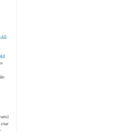
a
 4.0
a
4.0
 o
ção
mato)
criar
m,