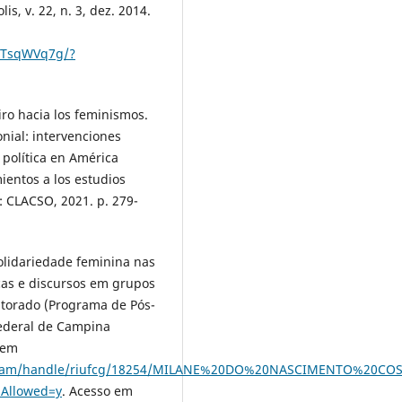
s, v. 22, n. 3, dez. 2014.
5pTsqWVq7g/?
iro hacia los feminismos.
nial: intervenciones
 política en América
ientos a los estudios
: CLACSO, 2021. p. 279-
olidariedade feminina nas
icas e discursos em grupos
utorado (Programa de Pós-
Federal de Campina
 em
itstream/handle/riufcg/18254/MILANE%20DO%20NASCIMENTO%20CO
Allowed=y
. Acesso em