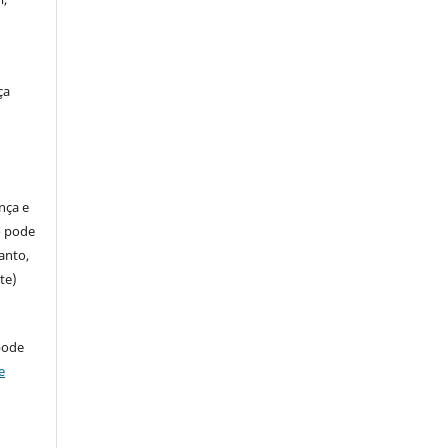
ça
ença e
so pode
anto,
te)
pode
e