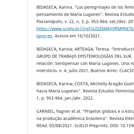
BIDASECA, Karina. “Los peregrinajes de los femi
pensamiento de María Lugones”. Revista Estudo
Florianópolis, v. 22, n. 3, p. 953-964, set./dez. 2
https://www.scielo.br/j/ref/a/DZkMkYVffMPKk
lang=es
. Acesso em 16/10/2021.
BIDASECA, Karina; ARTEAGA, Teresa. “Introducc
GRUPO DE TRABAJO EPISTEMOLOGÍAS DEL SUR. Po
relación: Sentipensar con María Lugones. Una re
intersticio. n. 4, julio 2021, Buenos Aires: CLACS
BIDASECA, Karina; COSTA, Michelly Aragão Guim
hacia María Lugones”. Revista Estudos Feministas,
1, p. 953-964, jan./abr. 2022.
CARNIEL, Fagner et al. “Projetos globais e o est
na produção acadêmica brasileira”. Revista Elet
REAd. 03/08/2021. SciELO Preprints. DOI: 10.15