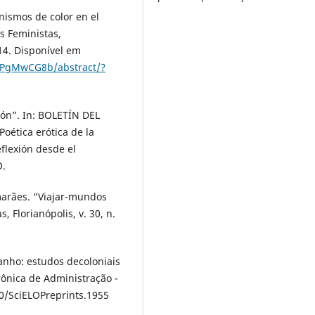
nismos de color en el
s Feministas,
014. Disponível em
7bPgMwCG8b/abstract/?
ión”. In: BOLETÍN DEL
ética erótica de la
flexión desde el
O.
arães. “Viajar-mundos
 Florianópolis, v. 30, n.
ranho: estudos decoloniais
rônica de Administração -
90/SciELOPreprints.1955