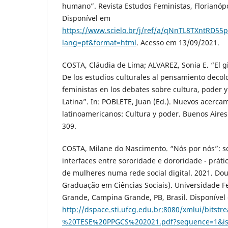
humano”. Revista Estudos Feministas, Florianópoli
Disponível em
https://www.scielo.br/j/ref/a/qNnTL8TXntRD5
lang=pt&format=html
. Acesso em 13/09/2021.
COSTA, Cláudia de Lima; ALVAREZ, Sonia E. “El g
De los estudios culturales al pensamiento decolo
feministas en los debates sobre cultura, poder y
Latina”. In: POBLETE, Juan (Ed.). Nuevos acercam
latinoamericanos: Cultura y poder. Buenos Aires
309.
COSTA, Milane do Nascimento. “Nós por nós”: s
interfaces entre sororidade e dororidade - prát
de mulheres numa rede social digital. 2021. Do
Graduação em Ciências Sociais). Universidade 
Grande, Campina Grande, PB, Brasil. Disponível
http://dspace.sti.ufcg.edu.br:8080/xmlui/b
%20TESE%20PPGCS%202021.pdf?sequence=1&is