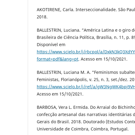
AKOTIRENE, Carla. Interseccionalidade. São Paul
2018.
BALLESTRIN, Luciana. “América Latina e o giro de
Brasileira de Ciência Política, Brasília, n. 11, p.
Disponível em
https://www.scielo.br/j/rbcpol/a/DxkN3kQ3Xd
format=pdf&lang=pt
. Acesso em 15/10/2021.
BALLESTRIN, Luciana M. A. “Feminismos subalter
Feministas, Florianópolis, v. 25, n. 3, set./dez. 
https://www.scielo.br/j/ref/a/gW3NgWK4bpj9V
Acesso em 15/10/2021.
BARBOSA, Vera L. Ermida. Do Arraial do Bichinho 
confecção artesanal das narrativas identitária
Gerais do Brasil. 2018. Doutorado (Estudos Con
Universidade de Coimbra, Coimbra, Portugal.