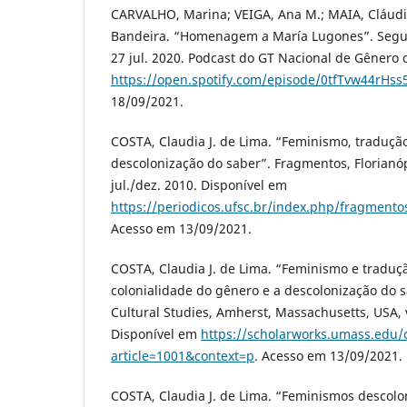
CARVALHO, Marina; VEIGA, Ana M.; MAIA, Cláudi
Bandeira. “Homenagem a María Lugones”. Segun
27 jul. 2020. Podcast do GT Nacional de Gênero
https://open.spotify.com/episode/0tfTvw44rH
18/09/2021.
COSTA, Claudia J. de Lima. “Feminismo, tradução
descolonização do saber”. Fragmentos, Florianópo
jul./dez. 2010. Disponível em
https://periodicos.ufsc.br/index.php/fragmento
Acesso em 13/09/2021.
COSTA, Claudia J. de Lima. “Feminismo e traduçã
colonialidade do gênero e a descolonização do 
Cultural Studies, Amherst, Massachusetts, USA, v.
Disponível em
https://scholarworks.umass.edu/c
article=1001&context=p
. Acesso em 13/09/2021.
COSTA, Claudia J. de Lima. “Feminismos descolo