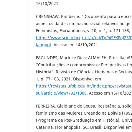
16/10/2021.
CRENSHAW, Kimberlé. “Documento para o encont
aspectos da discriminação racial relativos ao gê
Feministas, Florianópolis, v. 10, n. 1, p. 171-188
https://www.scielo.br/j/ref/a/mbTpP4SFXPnJZ39
lang=pt
. Acesso em 14/10/2021.
FAGUNDES, Marluce Dias; ALMALEH, Priscilla; VIE
“Contribuições e compromissos: Perspectivas fem
História”. Revista de Ciências Humanas e Sociais S
1, p. 77-103, 2021. Disponível em
https://revistas.ufob.edu.br/index.php/revistasu
sul/article/view/792/1008
. Acesso em 15/10/202
FERREIRA, Gleidiane de Sousa. Resistência, solid
feminismo das Mujeres Creando na Bolívia (199
(Programa de Pós-Graduação em História), Univ
Catarina, Florianópolis, SC, Brasil. Disponível em