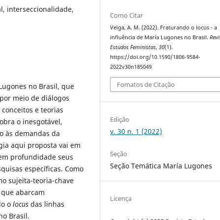
l, interseccionalidade,
Como Citar
Veiga, A. M. (2022). Fraturando o locus - a
influência de María Lugones no Brasil.
Revi
Estudos Feministas
,
30
(1).
https://doi.org/10.1590/1806-9584-
2022v30n185049
Fomatos de Citação
Lugones no Brasil, que
por meio de diálogos
 conceitos e teorias
Edição
bra o inesgotável,
v. 30 n. 1 (2022)
do às demandas da
gia aqui proposta vai em
Seção
 em profundidade seus
Seção Temática María Lugones
squisas específicas. Como
o sujeita-teoria-chave
s que abarcam
Licença
do o
locus
das linhas
o Brasil.