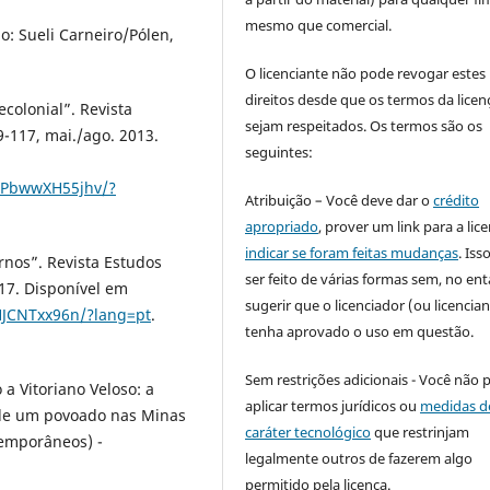
mesmo que comercial.
o: Sueli Carneiro/Pólen,
O licenciante não pode revogar estes
direitos desde que os termos da licen
colonial”. Revista
sejam respeitados. Os termos são os
 89-117, mai./ago. 2013.
seguintes:
YYPbwwXH55jhv/?
Atribuição – Você deve dar o
crédito
apropriado
, prover um link para a lic
indicar se foram feitas mudanças
. Is
nos”. Revista Estudos
ser feito de várias formas sem, no ent
2017. Disponível em
sugerir que o licenciador (ou licencian
HJCNTxx96n/?lang=pt
.
tenha aprovado o uso em questão.
Sem restrições adicionais - Você não 
a Vitoriano Veloso: a
aplicar termos jurídicos ou
medidas d
s de um povoado nas Minas
caráter tecnológico
que restrinjam
temporâneos) -
legalmente outros de fazerem algo
permitido pela licença.