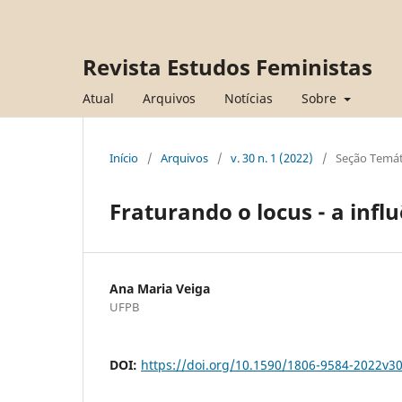
Revista Estudos Feministas
Atual
Arquivos
Notícias
Sobre
Início
/
Arquivos
/
v. 30 n. 1 (2022)
/
Seção Temát
Fraturando o locus - a infl
Ana Maria Veiga
UFPB
DOI:
https://doi.org/10.1590/1806-9584-2022v3