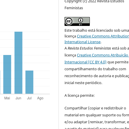
Copyright (c) 2022 Revista Estudos
Feministas
Este trabalho está licenciado sob um
licença
Creative Commons Attribution
International License
.
A
Revista Estudos Feministas
está sob 
licença
Creative Commons Atribuição 
Internacional (CC BY 4.0)
que permite
compartilhamento do trabalho com
reconhecimento de autoria e publica
inicial neste periódico.
A licença permite:
Compartilhar (copiar e redistribuir o
material em qualquer suporte ou for
e/ou adaptar (remixar, transformar, e 
a partir do material) para qualquer fi