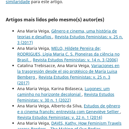
similaridade
para este artigo.
Artigos mais lidos pelo mesmo(s) autor(es)
Ana Maria Veiga,
Gênero e cinema, uma história de
teorias e desafios
,
Revista Estudos Feministas: v. 25 n.
3 (2017)
Ana Maria Veiga,
MELO, Hildete Pereira de;
RODRIGUES, Lígia Maria C. S. Pioneiras da ciência no
Brasil.
,
Revista Estudos Feministas: v. 14 n. 3 (2006)
Catalina Trebisacce, Ana Maria Veiga,
Variaciones en
la trasgresión desde el ojo protésico de María Luisa
Bemberg
,
Revista Estudos Feministas: v. 25 n. 3
(2017)
Ana Maria Veiga, Karina Bidaseca,
Lugones: um
caminho no horizonte decolonial
,
Revista Estudos
Feministas: v. 30 n. 1 (2022)
Ana Maria Veiga, Alberto da Silva,
Estudos de gênero
e o cinema francês: entrevista com Geneviève Sellier
,
Revista Estudos Feministas: v. 22 n. 1 (2014)
Ana Maria Veiga,
DAVIS, Kathy. How Feminism Travels
across Borders – The Making of Our Bodies,