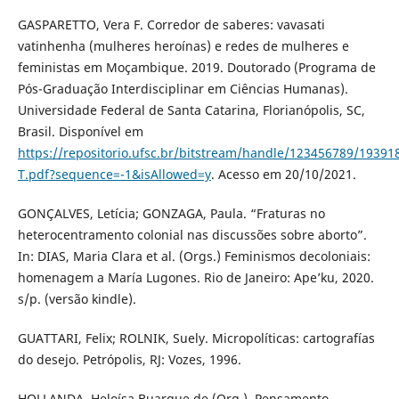
GASPARETTO, Vera F. Corredor de saberes: vavasati
vatinhenha (mulheres heroínas) e redes de mulheres e
feministas em Moçambique. 2019. Doutorado (Programa de
Pós-Graduação Interdisciplinar em Ciências Humanas).
Universidade Federal de Santa Catarina, Florianópolis, SC,
Brasil. Disponível em
https://repositorio.ufsc.br/bitstream/handle/123456789/19391
T.pdf?sequence=-1&isAllowed=y
. Acesso em 20/10/2021.
GONÇALVES, Letícia; GONZAGA, Paula. “Fraturas no
heterocentramento colonial nas discussões sobre aborto”.
In: DIAS, Maria Clara et al. (Orgs.) Feminismos decoloniais:
homenagem a María Lugones. Rio de Janeiro: Ape’ku, 2020.
s/p. (versão kindle).
GUATTARI, Felix; ROLNIK, Suely. Micropolíticas: cartografías
do desejo. Petrópolis, RJ: Vozes, 1996.
HOLLANDA, Heloísa Buarque de (Org.). Pensamento