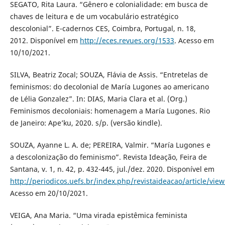
SEGATO, Rita Laura. “Gênero e colonialidade: em busca de
chaves de leitura e de um vocabulário estratégico
descolonial”. E-cadernos CES, Coimbra, Portugal, n. 18,
2012. Disponível em
http://eces.revues.org/1533
. Acesso em
10/10/2021.
SILVA, Beatriz Zocal; SOUZA, Flávia de Assis. “Entretelas de
feminismos: do decolonial de María Lugones ao americano
de Lélia Gonzalez”. In: DIAS, Maria Clara et al. (Org.)
Feminismos decoloniais: homenagem a María Lugones. Rio
de Janeiro: Ape’ku, 2020. s/p. (versão kindle).
SOUZA, Ayanne L. A. de; PEREIRA, Valmir. “María Lugones e
a descolonização do feminismo”. Revista Ideação, Feira de
Santana, v. 1, n. 42, p. 432-445, jul./dez. 2020. Disponível em
http://periodicos.uefs.br/index.php/revistaideacao/article/vie
Acesso em 20/10/2021.
VEIGA, Ana Maria. “Uma virada epistêmica feminista