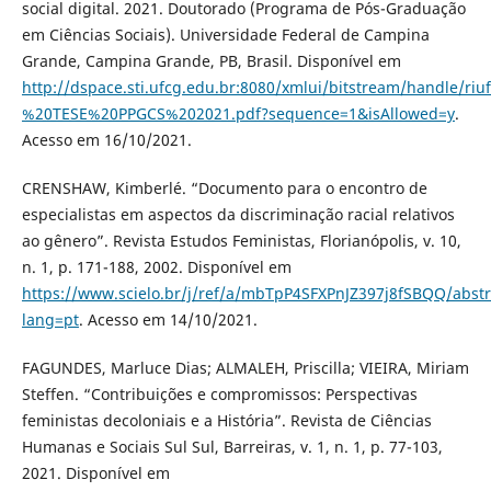
social digital. 2021. Doutorado (Programa de Pós-Graduação
em Ciências Sociais). Universidade Federal de Campina
Grande, Campina Grande, PB, Brasil. Disponível em
http://dspace.sti.ufcg.edu.br:8080/xmlui/bitstream/hand
%20TESE%20PPGCS%202021.pdf?sequence=1&isAllowed=y
.
Acesso em 16/10/2021.
CRENSHAW, Kimberlé. “Documento para o encontro de
especialistas em aspectos da discriminação racial relativos
ao gênero”. Revista Estudos Feministas, Florianópolis, v. 10,
n. 1, p. 171-188, 2002. Disponível em
https://www.scielo.br/j/ref/a/mbTpP4SFXPnJZ397j8fSBQQ/abstr
lang=pt
. Acesso em 14/10/2021.
FAGUNDES, Marluce Dias; ALMALEH, Priscilla; VIEIRA, Miriam
Steffen. “Contribuições e compromissos: Perspectivas
feministas decoloniais e a História”. Revista de Ciências
Humanas e Sociais Sul Sul, Barreiras, v. 1, n. 1, p. 77-103,
2021. Disponível em