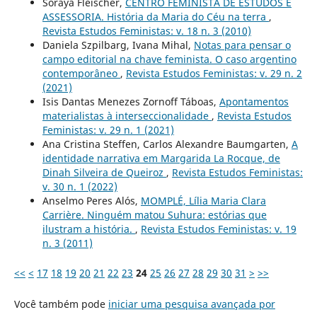
Soraya Fleischer,
CENTRO FEMINISTA DE ESTUDOS E
ASSESSORIA. História da Maria do Céu na terra
,
Revista Estudos Feministas: v. 18 n. 3 (2010)
Daniela Szpilbarg, Ivana Mihal,
Notas para pensar o
campo editorial na chave feminista. O caso argentino
contemporâneo
,
Revista Estudos Feministas: v. 29 n. 2
(2021)
Isis Dantas Menezes Zornoff Táboas,
Apontamentos
materialistas à interseccionalidade
,
Revista Estudos
Feministas: v. 29 n. 1 (2021)
Ana Cristina Steffen, Carlos Alexandre Baumgarten,
A
identidade narrativa em Margarida La Rocque, de
Dinah Silveira de Queiroz
,
Revista Estudos Feministas:
v. 30 n. 1 (2022)
Anselmo Peres Alós,
MOMPLÉ, Lília Maria Clara
Carrière. Ninguém matou Suhura: estórias que
ilustram a história.
,
Revista Estudos Feministas: v. 19
n. 3 (2011)
<<
<
17
18
19
20
21
22
23
24
25
26
27
28
29
30
31
>
>>
Você também pode
iniciar uma pesquisa avançada por