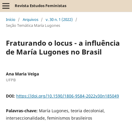
Revista Estudos Feministas
Início
/
Arquivos
/
v. 30 n. 1 (2022)
/
Seção Temática María Lugones
Fraturando o locus - a influência
de María Lugones no Brasil
Ana Maria Veiga
UFPB
DOI:
https://doi.org/10.1590/1806-9584-2022v30n185049
Palavras-chave:
María Lugones, teoria decolonial,
interseccionalidade, feminismos brasileiros