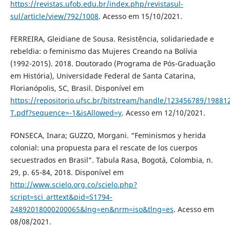
https://revistas.ufob.edu.br/index.php/revistasul-
sul/article/view/792/1008
. Acesso em 15/10/2021.
FERREIRA, Gleidiane de Sousa. Resistência, solidariedade e
rebeldia: o feminismo das Mujeres Creando na Bolívia
(1992-2015). 2018. Doutorado (Programa de Pós-Graduação
em História), Universidade Federal de Santa Catarina,
Florianópolis, SC, Brasil. Disponível em
https://repositorio.ufsc.br/bitstream/handle/123456789/1988
T.pdf?sequence=-1&isAllowed=y
. Acesso em 12/10/2021.
FONSECA, Inara; GUZZO, Morgani. “Feminismos y herida
colonial: una propuesta para el rescate de los cuerpos
secuestrados en Brasil”. Tabula Rasa, Bogotá, Colombia, n.
29, p. 65-84, 2018. Disponível em
http://www.scielo.org.co/scielo.php?
script=sci_arttext&pid=S1794-
24892018000200065&lng=en&nrm=iso&tlng=es
. Acesso em
08/08/2021.