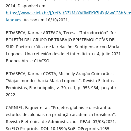
2014. Disponível em
https://www.scielo.br/j/ref/a/DZkMkYVffMPKk7bPgMwCG8b/abs
lang=es
. Acesso em 16/10/2021.
BIDASECA, Karina; ARTEAGA, Teresa. “Introducción”. In:
BOLETÍN DEL GRUPO DE TRABAJO EPISTEMOLOGÍAS DEL
SUR. Poética erótica de la relación: Sentipensar con María
Lugones. Una reflexión desde el intersticio. n. 4, julio 2021,
Buenos Aires: CLACSO.
BIDASECA, Karina; COSTA, Michelly Aragão Guimarães.
“Viajar-mundos hacia María Lugones”. Revista Estudos
Feministas, Florianópolis, v. 30, n. 1, p. 953-964, jan./abr.
2022.
CARNIEL, Fagner et al. “Projetos globais e o estranho:
estudos decoloniais na produção acadêmica brasileira”.
Revista Eletrônica de Administração - REAd. 03/08/2021.
SciELO Preprints. DOI: 10.1590/SciELOPreprints.1955