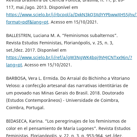
117, mai./ago. 2013. Disponível em
https://www.scielo.br/j/rbcpol/a/DxkN3kQ3XdYYPbwwXH55jhv/
format=pdf&lang=pt
. Acesso em 15/10/2021.
BALLESTRIN, Luciana M. A. “Feminismos subalternos”.
Revista Estudos Feministas, Florianópolis, v. 25, n. 3,
set./dez. 2017. Disponível em
https://www.scielo.br/j/ref/a/gW3NgWK4bpj9VHJCNTxx96n/?
lang=pt
. Acesso em 15/10/2021.
BARBOSA, Vera L. Ermida. Do Arraial do Bichinho a Vitoriano
Veloso: a confecção artesanal das narrativas identitárias de
um povoado nas Minas Gerais do Brasil. 2018. Doutorado
(Estudos Contemporâneos) - Universidade de Coimbra,
Coimbra, Portugal.
BIDASECA, Karina. “Los peregrinajes de los feminismos de
color en el pensamiento de María Lugones”. Revista Estudos
Feministas, Florianópolis, v. 22, n. 3, p. 953-964, set./dez.