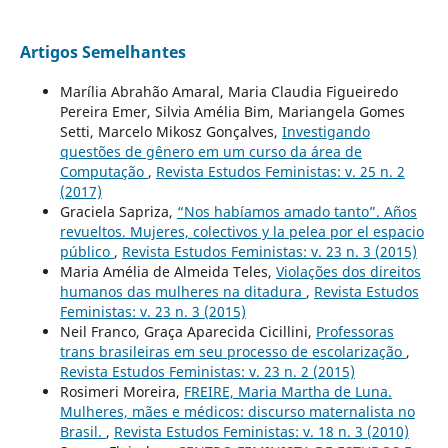
Artigos Semelhantes
Marília Abrahão Amaral, Maria Claudia Figueiredo
Pereira Emer, Silvia Amélia Bim, Mariangela Gomes
Setti, Marcelo Mikosz Gonçalves,
Investigando
questões de gênero em um curso da área de
Computação
,
Revista Estudos Feministas: v. 25 n. 2
(2017)
Graciela Sapriza,
“Nos habíamos amado tanto”. Años
revueltos. Mujeres, colectivos y la pelea por el espacio
público
,
Revista Estudos Feministas: v. 23 n. 3 (2015)
Maria Amélia de Almeida Teles,
Violações dos direitos
humanos das mulheres na ditadura
,
Revista Estudos
Feministas: v. 23 n. 3 (2015)
Neil Franco, Graça Aparecida Cicillini,
Professoras
trans brasileiras em seu processo de escolarização
,
Revista Estudos Feministas: v. 23 n. 2 (2015)
Rosimeri Moreira,
FREIRE, Maria Martha de Luna.
Mulheres, mães e médicos: discurso maternalista no
Brasil.
,
Revista Estudos Feministas: v. 18 n. 3 (2010)