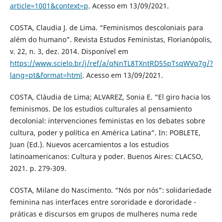
article=1001&context=p
. Acesso em 13/09/2021.
COSTA, Claudia J. de Lima. “Feminismos descoloniais para
além do humano”. Revista Estudos Feministas, Florianópolis,
v. 22, n. 3, dez. 2014. Disponível em
https://www.scielo.br/j/ref/a/qNnTL8TXntRD55pTsqWVq7g/?
lang=pt&format=html
. Acesso em 13/09/2021.
COSTA, Cláudia de Lima; ALVAREZ, Sonia E. “El giro hacia los
feminismos. De los estudios culturales al pensamiento
decolonial: intervenciones feministas en los debates sobre
cultura, poder y política en América Latina”. In: POBLETE,
Juan (Ed.). Nuevos acercamientos a los estudios
latinoamericanos: Cultura y poder. Buenos Aires: CLACSO,
2021. p. 279-309.
COSTA, Milane do Nascimento. “Nós por nós”: solidariedade
feminina nas interfaces entre sororidade e dororidade -
práticas e discursos em grupos de mulheres numa rede