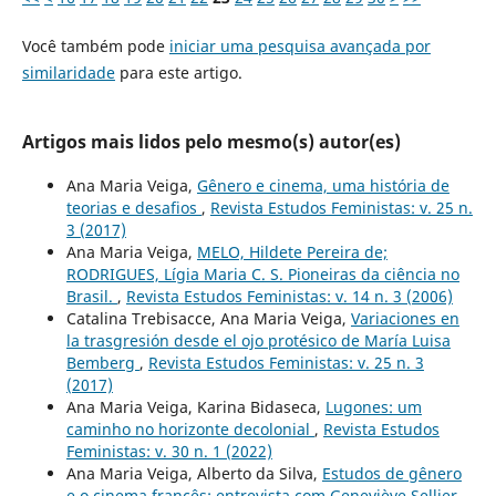
Você também pode
iniciar uma pesquisa avançada por
similaridade
para este artigo.
Artigos mais lidos pelo mesmo(s) autor(es)
Ana Maria Veiga,
Gênero e cinema, uma história de
teorias e desafios
,
Revista Estudos Feministas: v. 25 n.
3 (2017)
Ana Maria Veiga,
MELO, Hildete Pereira de;
RODRIGUES, Lígia Maria C. S. Pioneiras da ciência no
Brasil.
,
Revista Estudos Feministas: v. 14 n. 3 (2006)
Catalina Trebisacce, Ana Maria Veiga,
Variaciones en
la trasgresión desde el ojo protésico de María Luisa
Bemberg
,
Revista Estudos Feministas: v. 25 n. 3
(2017)
Ana Maria Veiga, Karina Bidaseca,
Lugones: um
caminho no horizonte decolonial
,
Revista Estudos
Feministas: v. 30 n. 1 (2022)
Ana Maria Veiga, Alberto da Silva,
Estudos de gênero
e o cinema francês: entrevista com Geneviève Sellier
,