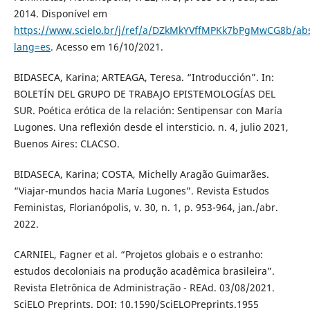
2014. Disponível em
https://www.scielo.br/j/ref/a/DZkMkYVffMPKk7bPgMwCG8b/abs
lang=es
. Acesso em 16/10/2021.
BIDASECA, Karina; ARTEAGA, Teresa. “Introducción”. In:
BOLETÍN DEL GRUPO DE TRABAJO EPISTEMOLOGÍAS DEL
SUR. Poética erótica de la relación: Sentipensar con María
Lugones. Una reflexión desde el intersticio. n. 4, julio 2021,
Buenos Aires: CLACSO.
BIDASECA, Karina; COSTA, Michelly Aragão Guimarães.
“Viajar-mundos hacia María Lugones”. Revista Estudos
Feministas, Florianópolis, v. 30, n. 1, p. 953-964, jan./abr.
2022.
CARNIEL, Fagner et al. “Projetos globais e o estranho:
estudos decoloniais na produção acadêmica brasileira”.
Revista Eletrônica de Administração - REAd. 03/08/2021.
SciELO Preprints. DOI: 10.1590/SciELOPreprints.1955