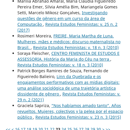
Marília Abrahão Amaral, Maria Claudia Figueiredo
Pereira Emer, Silvia Amélia Bim, Mariangela Gomes
Setti, Marcelo Mikosz Gonçalves,
Investigando
questões de gênero em um curso da área de
Computação
,
Revista Estudos Feministas: v. 25 n. 2
(2017)
Rosimeri Moreira,
FREIRE, Maria Martha de Luna.
Mulheres, mães e médicos: discurso maternalista no
Brasil.
,
Revista Estudos Feministas: v. 18 n. 3 (2010)
Soraya Fleischer,
CENTRO FEMINISTA DE ESTUDOS E
ASSESSORIA. História da Maria do Céu na terra
,
Revista Estudos Feministas: v. 18 n. 3 (2010)
Patrick Borges Ramires de Souza, Fernando de
Figueiredo Balieiro,
Linn da Quebrada e os
engajamentos performativos com as mídias digitais:
uma análise sociológica de uma trajetória artística
dissidente de gênero
,
Revista Estudos Feministas: v.
29 n. 2 (2021)
Graciela Sapriza,
“Nos habíamos amado tanto”. Años
revueltos. Mujeres, colectivos y la pelea por el espacio
público
,
Revista Estudos Feministas: v. 23 n. 3 (2015)
<<
<
16
17
18
19
20
21
22
23
24
25
26
27
28
29
30
>
>>