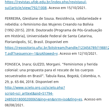
https://revistas.ufob.edu.br/index.php/revistasul-
sul/article/view/792/1008
. Acesso em 15/10/2021.
FERREIRA, Gleidiane de Sousa. Resistência, solidariedade e
rebeldia: o feminismo das Mujeres Creando na Bolívia
(1992-2015). 2018. Doutorado (Programa de Pós-Graduação
em História), Universidade Federal de Santa Catarina,
Florianópolis, SC, Brasil. Disponível em
https://repositorio.ufsc.br/bitstream/handle/123456789/1988
T.pdf?sequence=-1&isAllowed=y
. Acesso em 12/10/2021.
FONSECA, Inara; GUZZO, Morgani. “Feminismos y herida
colonial: una propuesta para el rescate de los cuerpos
secuestrados en Brasil”. Tabula Rasa, Bogotá, Colombia, n.
29, p. 65-84, 2018. Disponível em
http://www.scielo.org.co/scielo.php?
script=sci_arttext&pid=S1794-
24892018000200065&lng=en&nrm=iso&tlng=es
. Acesso em
08/08/2021.