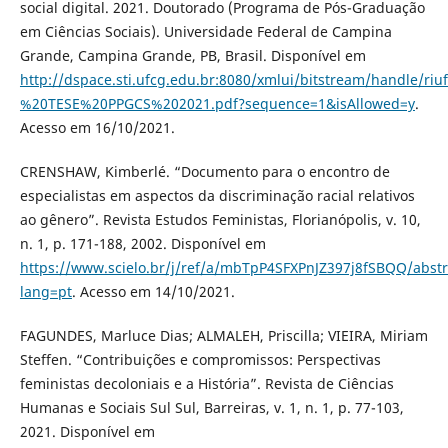
social digital. 2021. Doutorado (Programa de Pós-Graduação
em Ciências Sociais). Universidade Federal de Campina
Grande, Campina Grande, PB, Brasil. Disponível em
http://dspace.sti.ufcg.edu.br:8080/xmlui/bitstream/hand
%20TESE%20PPGCS%202021.pdf?sequence=1&isAllowed=y
.
Acesso em 16/10/2021.
CRENSHAW, Kimberlé. “Documento para o encontro de
especialistas em aspectos da discriminação racial relativos
ao gênero”. Revista Estudos Feministas, Florianópolis, v. 10,
n. 1, p. 171-188, 2002. Disponível em
https://www.scielo.br/j/ref/a/mbTpP4SFXPnJZ397j8fSBQQ/abstr
lang=pt
. Acesso em 14/10/2021.
FAGUNDES, Marluce Dias; ALMALEH, Priscilla; VIEIRA, Miriam
Steffen. “Contribuições e compromissos: Perspectivas
feministas decoloniais e a História”. Revista de Ciências
Humanas e Sociais Sul Sul, Barreiras, v. 1, n. 1, p. 77-103,
2021. Disponível em