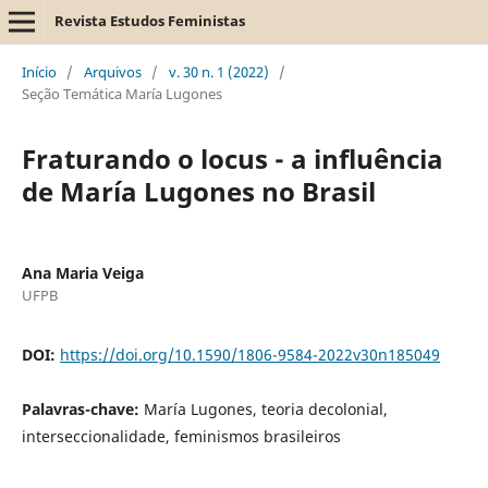
Revista Estudos Feministas
Início
/
Arquivos
/
v. 30 n. 1 (2022)
/
Seção Temática María Lugones
Fraturando o locus - a influência
de María Lugones no Brasil
Ana Maria Veiga
UFPB
DOI:
https://doi.org/10.1590/1806-9584-2022v30n185049
Palavras-chave:
María Lugones, teoria decolonial,
interseccionalidade, feminismos brasileiros