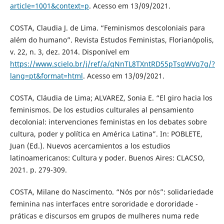
article=1001&context=p
. Acesso em 13/09/2021.
COSTA, Claudia J. de Lima. “Feminismos descoloniais para
além do humano”. Revista Estudos Feministas, Florianópolis,
v. 22, n. 3, dez. 2014. Disponível em
https://www.scielo.br/j/ref/a/qNnTL8TXntRD55pTsqWVq7g/?
lang=pt&format=html
. Acesso em 13/09/2021.
COSTA, Cláudia de Lima; ALVAREZ, Sonia E. “El giro hacia los
feminismos. De los estudios culturales al pensamiento
decolonial: intervenciones feministas en los debates sobre
cultura, poder y política en América Latina”. In: POBLETE,
Juan (Ed.). Nuevos acercamientos a los estudios
latinoamericanos: Cultura y poder. Buenos Aires: CLACSO,
2021. p. 279-309.
COSTA, Milane do Nascimento. “Nós por nós”: solidariedade
feminina nas interfaces entre sororidade e dororidade -
práticas e discursos em grupos de mulheres numa rede