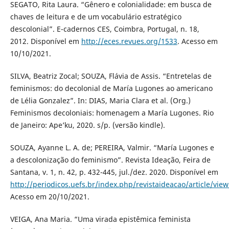
SEGATO, Rita Laura. “Gênero e colonialidade: em busca de
chaves de leitura e de um vocabulário estratégico
descolonial”. E-cadernos CES, Coimbra, Portugal, n. 18,
2012. Disponível em
http://eces.revues.org/1533
. Acesso em
10/10/2021.
SILVA, Beatriz Zocal; SOUZA, Flávia de Assis. “Entretelas de
feminismos: do decolonial de María Lugones ao americano
de Lélia Gonzalez”. In: DIAS, Maria Clara et al. (Org.)
Feminismos decoloniais: homenagem a María Lugones. Rio
de Janeiro: Ape’ku, 2020. s/p. (versão kindle).
SOUZA, Ayanne L. A. de; PEREIRA, Valmir. “María Lugones e
a descolonização do feminismo”. Revista Ideação, Feira de
Santana, v. 1, n. 42, p. 432-445, jul./dez. 2020. Disponível em
http://periodicos.uefs.br/index.php/revistaideacao/article/vie
Acesso em 20/10/2021.
VEIGA, Ana Maria. “Uma virada epistêmica feminista