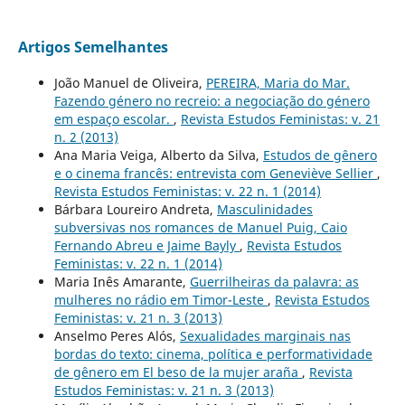
Artigos Semelhantes
João Manuel de Oliveira,
PEREIRA, Maria do Mar.
Fazendo género no recreio: a negociação do género
em espaço escolar.
,
Revista Estudos Feministas: v. 21
n. 2 (2013)
Ana Maria Veiga, Alberto da Silva,
Estudos de gênero
e o cinema francês: entrevista com Geneviève Sellier
,
Revista Estudos Feministas: v. 22 n. 1 (2014)
Bárbara Loureiro Andreta,
Masculinidades
subversivas nos romances de Manuel Puig, Caio
Fernando Abreu e Jaime Bayly
,
Revista Estudos
Feministas: v. 22 n. 1 (2014)
Maria Inês Amarante,
Guerrilheiras da palavra: as
mulheres no rádio em Timor-Leste
,
Revista Estudos
Feministas: v. 21 n. 3 (2013)
Anselmo Peres Alós,
Sexualidades marginais nas
bordas do texto: cinema, política e performatividade
de gênero em El beso de la mujer araña
,
Revista
Estudos Feministas: v. 21 n. 3 (2013)