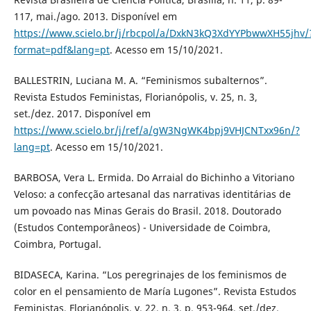
117, mai./ago. 2013. Disponível em
https://www.scielo.br/j/rbcpol/a/DxkN3kQ3XdYYPbwwXH55jhv/
format=pdf&lang=pt
. Acesso em 15/10/2021.
BALLESTRIN, Luciana M. A. “Feminismos subalternos”.
Revista Estudos Feministas, Florianópolis, v. 25, n. 3,
set./dez. 2017. Disponível em
https://www.scielo.br/j/ref/a/gW3NgWK4bpj9VHJCNTxx96n/?
lang=pt
. Acesso em 15/10/2021.
BARBOSA, Vera L. Ermida. Do Arraial do Bichinho a Vitoriano
Veloso: a confecção artesanal das narrativas identitárias de
um povoado nas Minas Gerais do Brasil. 2018. Doutorado
(Estudos Contemporâneos) - Universidade de Coimbra,
Coimbra, Portugal.
BIDASECA, Karina. “Los peregrinajes de los feminismos de
color en el pensamiento de María Lugones”. Revista Estudos
Feministas, Florianópolis, v. 22, n. 3, p. 953-964, set./dez.