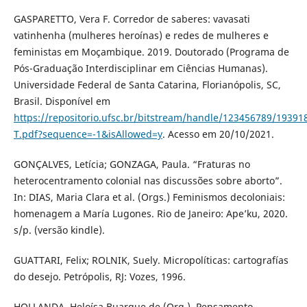
GASPARETTO, Vera F. Corredor de saberes: vavasati
vatinhenha (mulheres heroínas) e redes de mulheres e
feministas em Moçambique. 2019. Doutorado (Programa de
Pós-Graduação Interdisciplinar em Ciências Humanas).
Universidade Federal de Santa Catarina, Florianópolis, SC,
Brasil. Disponível em
https://repositorio.ufsc.br/bitstream/handle/123456789/19391
T.pdf?sequence=-1&isAllowed=y
. Acesso em 20/10/2021.
GONÇALVES, Letícia; GONZAGA, Paula. “Fraturas no
heterocentramento colonial nas discussões sobre aborto”.
In: DIAS, Maria Clara et al. (Orgs.) Feminismos decoloniais:
homenagem a María Lugones. Rio de Janeiro: Ape’ku, 2020.
s/p. (versão kindle).
GUATTARI, Felix; ROLNIK, Suely. Micropolíticas: cartografías
do desejo. Petrópolis, RJ: Vozes, 1996.
HOLLANDA, Heloísa Buarque de (Org.). Pensamento