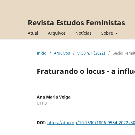
Revista Estudos Feministas
Atual
Arquivos
Notícias
Sobre
Início
/
Arquivos
/
v. 30 n. 1 (2022)
/
Seção Temát
Fraturando o locus - a infl
Ana Maria Veiga
UFPB
DOI:
https://doi.org/10.1590/1806-9584-2022v3