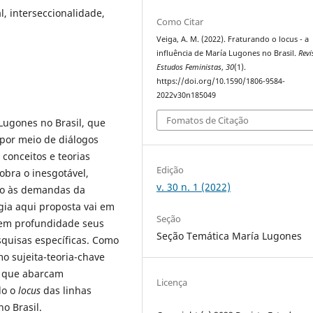
l, interseccionalidade,
Como Citar
Veiga, A. M. (2022). Fraturando o locus - a
influência de María Lugones no Brasil.
Revi
Estudos Feministas
,
30
(1).
https://doi.org/10.1590/1806-9584-
2022v30n185049
Fomatos de Citação
Lugones no Brasil, que
por meio de diálogos
 conceitos e teorias
Edição
bra o inesgotável,
v. 30 n. 1 (2022)
do às demandas da
gia aqui proposta vai em
Seção
 em profundidade seus
Seção Temática María Lugones
squisas específicas. Como
o sujeita-teoria-chave
s que abarcam
Licença
do o
locus
das linhas
o Brasil.