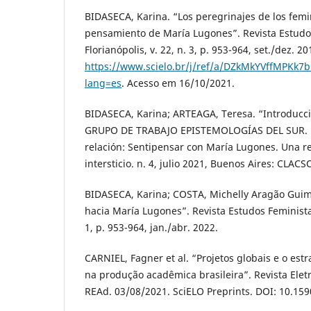
BIDASECA, Karina. “Los peregrinajes de los femi
pensamiento de María Lugones”. Revista Estudo
Florianópolis, v. 22, n. 3, p. 953-964, set./dez. 2
https://www.scielo.br/j/ref/a/DZkMkYVffMPKk
lang=es
. Acesso em 16/10/2021.
BIDASECA, Karina; ARTEAGA, Teresa. “Introducc
GRUPO DE TRABAJO EPISTEMOLOGÍAS DEL SUR. Po
relación: Sentipensar con María Lugones. Una re
intersticio. n. 4, julio 2021, Buenos Aires: CLACS
BIDASECA, Karina; COSTA, Michelly Aragão Guim
hacia María Lugones”. Revista Estudos Feministas,
1, p. 953-964, jan./abr. 2022.
CARNIEL, Fagner et al. “Projetos globais e o est
na produção acadêmica brasileira”. Revista Elet
REAd. 03/08/2021. SciELO Preprints. DOI: 10.15