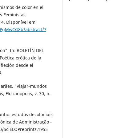
nismos de color en el
s Feministas,
014. Disponível em
7bPgMwCG8b/abstract/?
ión”. In: BOLETÍN DEL
ética erótica de la
flexión desde el
O.
arães. “Viajar-mundos
 Florianópolis, v. 30, n.
ranho: estudos decoloniais
rônica de Administração -
90/SciELOPreprints.1955