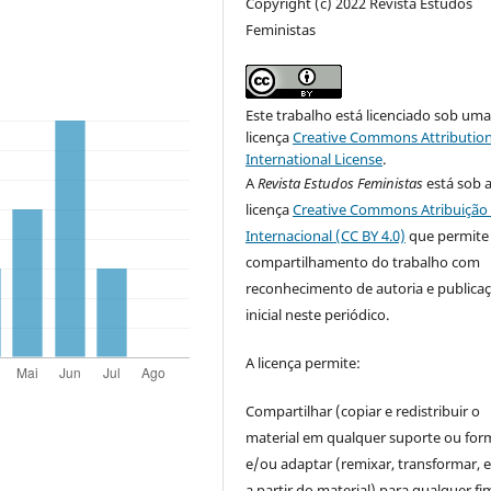
Copyright (c) 2022 Revista Estudos
Feministas
Este trabalho está licenciado sob um
licença
Creative Commons Attribution
International License
.
A
Revista Estudos Feministas
está sob 
licença
Creative Commons Atribuição 
Internacional (CC BY 4.0)
que permite
compartilhamento do trabalho com
reconhecimento de autoria e publica
inicial neste periódico.
A licença permite:
Compartilhar (copiar e redistribuir o
material em qualquer suporte ou for
e/ou adaptar (remixar, transformar, e 
a partir do material) para qualquer fi