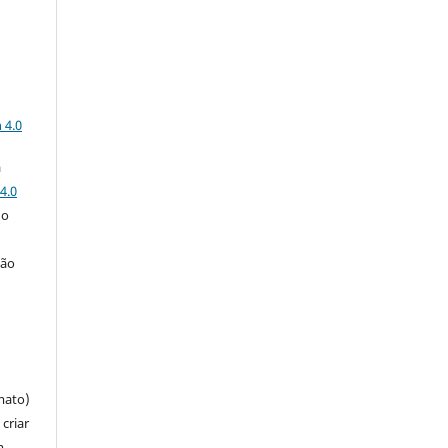
a
 4.0
a
4.0
 o
ção
mato)
criar
m,