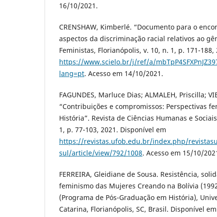
16/10/2021.
CRENSHAW, Kimberlé. “Documento para o encont
aspectos da discriminação racial relativos ao gê
Feministas, Florianópolis, v. 10, n. 1, p. 171-188
https://www.scielo.br/j/ref/a/mbTpP4SFXPnJZ39
lang=pt
. Acesso em 14/10/2021.
FAGUNDES, Marluce Dias; ALMALEH, Priscilla; VIE
“Contribuições e compromissos: Perspectivas fem
História”. Revista de Ciências Humanas e Sociais S
1, p. 77-103, 2021. Disponível em
https://revistas.ufob.edu.br/index.php/revistasu
sul/article/view/792/1008
. Acesso em 15/10/202
FERREIRA, Gleidiane de Sousa. Resistência, solid
feminismo das Mujeres Creando na Bolívia (199
(Programa de Pós-Graduação em História), Univ
Catarina, Florianópolis, SC, Brasil. Disponível em