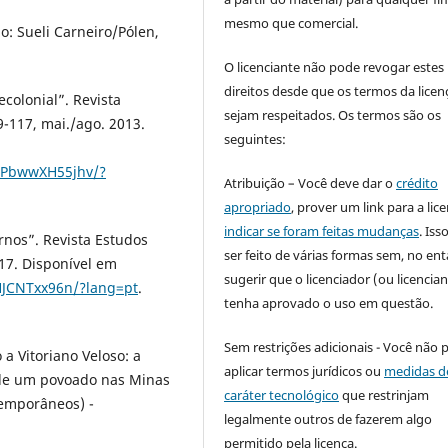
mesmo que comercial.
o: Sueli Carneiro/Pólen,
O licenciante não pode revogar estes
direitos desde que os termos da licen
colonial”. Revista
sejam respeitados. Os termos são os
 89-117, mai./ago. 2013.
seguintes:
YYPbwwXH55jhv/?
Atribuição – Você deve dar o
crédito
apropriado
, prover um link para a lic
indicar se foram feitas mudanças
. Is
nos”. Revista Estudos
ser feito de várias formas sem, no ent
2017. Disponível em
sugerir que o licenciador (ou licencian
HJCNTxx96n/?lang=pt
.
tenha aprovado o uso em questão.
Sem restrições adicionais - Você não 
a Vitoriano Veloso: a
aplicar termos jurídicos ou
medidas d
s de um povoado nas Minas
caráter tecnológico
que restrinjam
temporâneos) -
legalmente outros de fazerem algo
permitido pela licença.