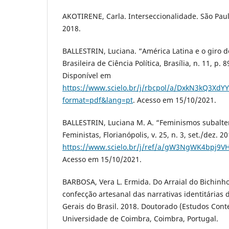
AKOTIRENE, Carla. Interseccionalidade. São Paul
2018.
BALLESTRIN, Luciana. “América Latina e o giro de
Brasileira de Ciência Política, Brasília, n. 11, p.
Disponível em
https://www.scielo.br/j/rbcpol/a/DxkN3kQ3Xd
format=pdf&lang=pt
. Acesso em 15/10/2021.
BALLESTRIN, Luciana M. A. “Feminismos subalter
Feministas, Florianópolis, v. 25, n. 3, set./dez. 
https://www.scielo.br/j/ref/a/gW3NgWK4bpj9V
Acesso em 15/10/2021.
BARBOSA, Vera L. Ermida. Do Arraial do Bichinho 
confecção artesanal das narrativas identitária
Gerais do Brasil. 2018. Doutorado (Estudos Con
Universidade de Coimbra, Coimbra, Portugal.