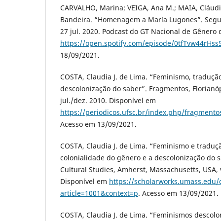
CARVALHO, Marina; VEIGA, Ana M.; MAIA, Cláudi
Bandeira. “Homenagem a María Lugones”. Segun
27 jul. 2020. Podcast do GT Nacional de Gênero
https://open.spotify.com/episode/0tfTvw44rH
18/09/2021.
COSTA, Claudia J. de Lima. “Feminismo, tradução
descolonização do saber”. Fragmentos, Florianópo
jul./dez. 2010. Disponível em
https://periodicos.ufsc.br/index.php/fragmento
Acesso em 13/09/2021.
COSTA, Claudia J. de Lima. “Feminismo e traduçã
colonialidade do gênero e a descolonização do 
Cultural Studies, Amherst, Massachusetts, USA, v.
Disponível em
https://scholarworks.umass.edu/c
article=1001&context=p
. Acesso em 13/09/2021.
COSTA, Claudia J. de Lima. “Feminismos descolo