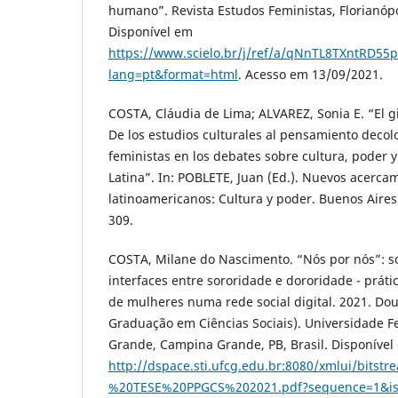
humano”. Revista Estudos Feministas, Florianópoli
Disponível em
https://www.scielo.br/j/ref/a/qNnTL8TXntRD5
lang=pt&format=html
. Acesso em 13/09/2021.
COSTA, Cláudia de Lima; ALVAREZ, Sonia E. “El g
De los estudios culturales al pensamiento decolo
feministas en los debates sobre cultura, poder y
Latina”. In: POBLETE, Juan (Ed.). Nuevos acercam
latinoamericanos: Cultura y poder. Buenos Aires
309.
COSTA, Milane do Nascimento. “Nós por nós”: s
interfaces entre sororidade e dororidade - prát
de mulheres numa rede social digital. 2021. Do
Graduação em Ciências Sociais). Universidade 
Grande, Campina Grande, PB, Brasil. Disponível
http://dspace.sti.ufcg.edu.br:8080/xmlui/b
%20TESE%20PPGCS%202021.pdf?sequence=1&is