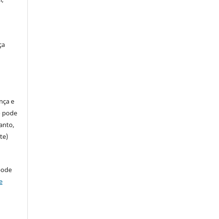
ça
ença e
so pode
anto,
te)
pode
e