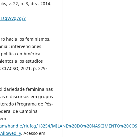
s, v. 22, n. 3, dez. 2014.
5pTsqWVq7g/?
iro hacia los feminismos.
nial: intervenciones
 política en América
ientos a los estudios
: CLACSO, 2021. p. 279-
olidariedade feminina nas
icas e discursos em grupos
utorado (Programa de Pós-
Federal de Campina
 em
itstream/handle/riufcg/18254/MILANE%20DO%20NASCIMENTO%20CO
Allowed=y
. Acesso em