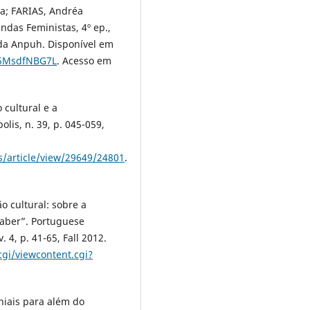
a; FARIAS, Andréa
das Feministas, 4º ep.,
 da Anpuh. Disponível em
ss5MsdfNBG7L
. Acesso em
 cultural e a
lis, n. 39, p. 045-059,
s/article/view/29649/24801
.
o cultural: sobre a
saber”. Portuguese
 4, p. 41-65, Fall 2012.
gi/viewcontent.cgi?
niais para além do