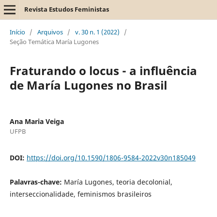
Revista Estudos Feministas
Início
/
Arquivos
/
v. 30 n. 1 (2022)
/
Seção Temática María Lugones
Fraturando o locus - a influência
de María Lugones no Brasil
Ana Maria Veiga
UFPB
DOI:
https://doi.org/10.1590/1806-9584-2022v30n185049
Palavras-chave:
María Lugones, teoria decolonial,
interseccionalidade, feminismos brasileiros