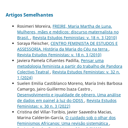
Artigos Semelhantes
Rosimeri Moreira,
FREIRE, Maria Martha de Luna.
Mulheres, mães e médicos: discurso maternalista no
Brasil.
,
Revista Estudos Feministas: v. 18 n. 3 (2010)
Soraya Fleischer,
CENTRO FEMINISTA DE ESTUDOS E
ASSESSORIA. História da Maria do Céu na terra
,
Revista Estudos Feministas: v. 18 n. 3 (2010)
Javiera Pamela Cifuentes Padilla,
Pensar uma
metodologia feminista a partir do trabalho de Pandora
Colectivo Teatral
,
Revista Estudos Feministas: v. 32 n.
1 (2024)
Suelen Emilia Castiblanco Moreno, María Inés Barbosa
Camargo, Jairo Guillermo Isaza Castro ,
Desenvolvimento e igualdade de gênero. Uma análise
de dados em painel à luz do ODS5
,
Revista Estudos
Feministas: v. 30 n. 3 (2022)
Cristina del Villar-Toribio, Javier Saavedra Macias,
Marina Calderón-García,
O cuidado sob o olhar dos
Feminismos Africanos: Uma revisão sistemática
,