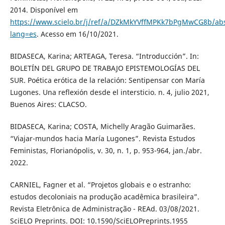
2014. Disponível em
https://www.scielo.br/j/ref/a/DZkMkYVffMPKk7bPgMwCG8b/abs
lang=es
. Acesso em 16/10/2021.
BIDASECA, Karina; ARTEAGA, Teresa. “Introducción”. In:
BOLETÍN DEL GRUPO DE TRABAJO EPISTEMOLOGÍAS DEL
SUR. Poética erótica de la relación: Sentipensar con María
Lugones. Una reflexión desde el intersticio. n. 4, julio 2021,
Buenos Aires: CLACSO.
BIDASECA, Karina; COSTA, Michelly Aragão Guimarães.
“Viajar-mundos hacia María Lugones”. Revista Estudos
Feministas, Florianópolis, v. 30, n. 1, p. 953-964, jan./abr.
2022.
CARNIEL, Fagner et al. “Projetos globais e o estranho:
estudos decoloniais na produção acadêmica brasileira”.
Revista Eletrônica de Administração - REAd. 03/08/2021.
SciELO Preprints. DOI: 10.1590/SciELOPreprints.1955