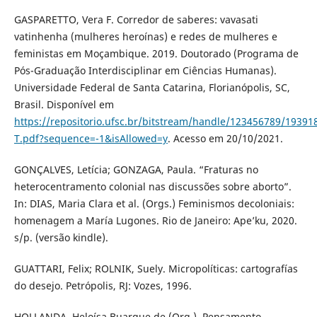
GASPARETTO, Vera F. Corredor de saberes: vavasati
vatinhenha (mulheres heroínas) e redes de mulheres e
feministas em Moçambique. 2019. Doutorado (Programa de
Pós-Graduação Interdisciplinar em Ciências Humanas).
Universidade Federal de Santa Catarina, Florianópolis, SC,
Brasil. Disponível em
https://repositorio.ufsc.br/bitstream/handle/123456789/19391
T.pdf?sequence=-1&isAllowed=y
. Acesso em 20/10/2021.
GONÇALVES, Letícia; GONZAGA, Paula. “Fraturas no
heterocentramento colonial nas discussões sobre aborto”.
In: DIAS, Maria Clara et al. (Orgs.) Feminismos decoloniais:
homenagem a María Lugones. Rio de Janeiro: Ape’ku, 2020.
s/p. (versão kindle).
GUATTARI, Felix; ROLNIK, Suely. Micropolíticas: cartografías
do desejo. Petrópolis, RJ: Vozes, 1996.
HOLLANDA, Heloísa Buarque de (Org.). Pensamento