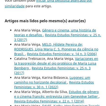
Você também pode
iniciar uma pesquisa avançada por
similaridade
para este artigo.
Artigos mais lidos pelo mesmo(s) autor(es)
Ana Maria Veiga,
Gênero e cinema, uma história de
teorias e desafios
,
Revista Estudos Feministas: v. 25 n.
3 (2017)
Ana Maria Veiga,
MELO, Hildete Pereira de;
RODRIGUES, Lígia Maria C. S. Pioneiras da ciência no
Brasil.
,
Revista Estudos Feministas: v. 14 n. 3 (2006)
Catalina Trebisacce, Ana Maria Veiga,
Variaciones en
la trasgresión desde el ojo protésico de María Luisa
Bemberg
,
Revista Estudos Feministas: v. 25 n. 3
(2017)
Ana Maria Veiga, Karina Bidaseca,
Lugones: um
caminho no horizonte decolonial
,
Revista Estudos
Feministas: v. 30 n. 1 (2022)
Ana Maria Veiga, Alberto da Silva,
Estudos de gênero
e o cinema francês: entrevista com Geneviève Sellier
,
Revista Estudos Feministas: v. 22 n. 1 (2014)
Ana Maria Veiga,
DAVIS, Kathy. How Feminism Travels