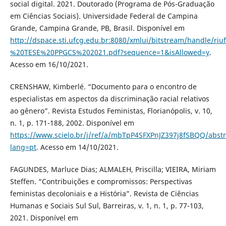
social digital. 2021. Doutorado (Programa de Pós-Graduação
em Ciências Sociais). Universidade Federal de Campina
Grande, Campina Grande, PB, Brasil. Disponível em
http://dspace.sti.ufcg.edu.br:8080/xmlui/bitstream/hand
%20TESE%20PPGCS%202021.pdf?sequence=1&isAllowed=y
.
Acesso em 16/10/2021.
CRENSHAW, Kimberlé. “Documento para o encontro de
especialistas em aspectos da discriminação racial relativos
ao gênero”. Revista Estudos Feministas, Florianópolis, v. 10,
n. 1, p. 171-188, 2002. Disponível em
https://www.scielo.br/j/ref/a/mbTpP4SFXPnJZ397j8fSBQQ/abstr
lang=pt
. Acesso em 14/10/2021.
FAGUNDES, Marluce Dias; ALMALEH, Priscilla; VIEIRA, Miriam
Steffen. “Contribuições e compromissos: Perspectivas
feministas decoloniais e a História”. Revista de Ciências
Humanas e Sociais Sul Sul, Barreiras, v. 1, n. 1, p. 77-103,
2021. Disponível em