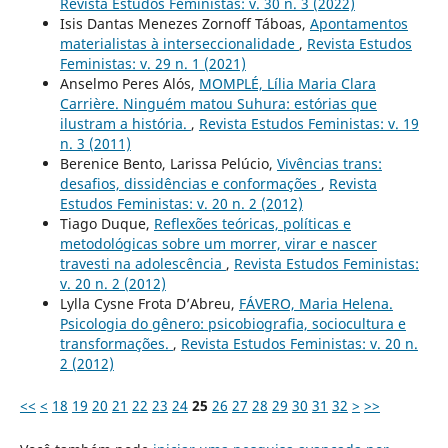
Revista Estudos Feministas: v. 30 n. 3 (2022)
Isis Dantas Menezes Zornoff Táboas,
Apontamentos
materialistas à interseccionalidade
,
Revista Estudos
Feministas: v. 29 n. 1 (2021)
Anselmo Peres Alós,
MOMPLÉ, Lília Maria Clara
Carrière. Ninguém matou Suhura: estórias que
ilustram a história.
,
Revista Estudos Feministas: v. 19
n. 3 (2011)
Berenice Bento, Larissa Pelúcio,
Vivências trans:
desafios, dissidências e conformações
,
Revista
Estudos Feministas: v. 20 n. 2 (2012)
Tiago Duque,
Reflexões teóricas, políticas e
metodológicas sobre um morrer, virar e nascer
travesti na adolescência
,
Revista Estudos Feministas:
v. 20 n. 2 (2012)
Lylla Cysne Frota D’Abreu,
FÁVERO, Maria Helena.
Psicologia do gênero: psicobiografia, sociocultura e
transformações.
,
Revista Estudos Feministas: v. 20 n.
2 (2012)
<<
<
18
19
20
21
22
23
24
25
26
27
28
29
30
31
32
>
>>