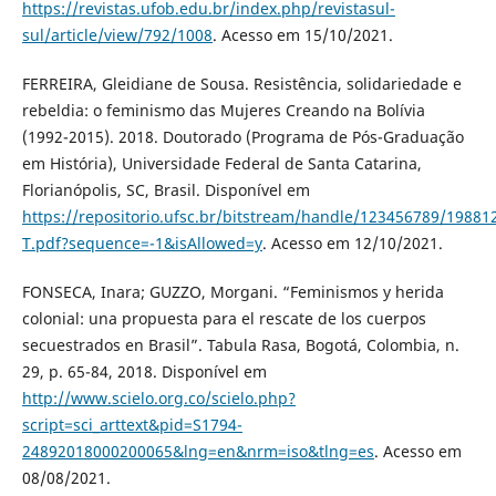
https://revistas.ufob.edu.br/index.php/revistasul-
sul/article/view/792/1008
. Acesso em 15/10/2021.
FERREIRA, Gleidiane de Sousa. Resistência, solidariedade e
rebeldia: o feminismo das Mujeres Creando na Bolívia
(1992-2015). 2018. Doutorado (Programa de Pós-Graduação
em História), Universidade Federal de Santa Catarina,
Florianópolis, SC, Brasil. Disponível em
https://repositorio.ufsc.br/bitstream/handle/123456789/1988
T.pdf?sequence=-1&isAllowed=y
. Acesso em 12/10/2021.
FONSECA, Inara; GUZZO, Morgani. “Feminismos y herida
colonial: una propuesta para el rescate de los cuerpos
secuestrados en Brasil”. Tabula Rasa, Bogotá, Colombia, n.
29, p. 65-84, 2018. Disponível em
http://www.scielo.org.co/scielo.php?
script=sci_arttext&pid=S1794-
24892018000200065&lng=en&nrm=iso&tlng=es
. Acesso em
08/08/2021.