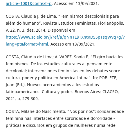
article=1001&context=p
. Acesso em 13/09/2021.
COSTA, Claudia J. de Lima. “Feminismos descoloniais para
além do humano”. Revista Estudos Feministas, Florianópolis,
v. 22, n. 3, dez. 2014. Disponível em
https://www.scielo.br/j/ref/a/qNnTL8TXntRD55pTsqWVq7g/?
lang=pt&format=html
. Acesso em 13/09/2021.
COSTA, Cláudia de Lima; ALVAREZ, Sonia E. “El giro hacia los
feminismos. De los estudios culturales al pensamiento
decolonial: intervenciones feministas en los debates sobre
cultura, poder y política en América Latina”. In: POBLETE,
Juan (Ed.). Nuevos acercamientos a los estudios
latinoamericanos: Cultura y poder. Buenos Aires: CLACSO,
2021. p. 279-309.
COSTA, Milane do Nascimento. “Nós por nós”: solidariedade
feminina nas interfaces entre sororidade e dororidade -
práticas e discursos em grupos de mulheres numa rede