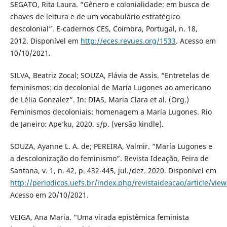
SEGATO, Rita Laura. “Gênero e colonialidade: em busca de
chaves de leitura e de um vocabulário estratégico
descolonial”. E-cadernos CES, Coimbra, Portugal, n. 18,
2012. Disponível em
http://eces.revues.org/1533
. Acesso em
10/10/2021.
SILVA, Beatriz Zocal; SOUZA, Flávia de Assis. “Entretelas de
feminismos: do decolonial de María Lugones ao americano
de Lélia Gonzalez”. In: DIAS, Maria Clara et al. (Org.)
Feminismos decoloniais: homenagem a María Lugones. Rio
de Janeiro: Ape’ku, 2020. s/p. (versão kindle).
SOUZA, Ayanne L. A. de; PEREIRA, Valmir. “María Lugones e
a descolonização do feminismo”. Revista Ideação, Feira de
Santana, v. 1, n. 42, p. 432-445, jul./dez. 2020. Disponível em
http://periodicos.uefs.br/index.php/revistaideacao/article/vie
Acesso em 20/10/2021.
VEIGA, Ana Maria. “Uma virada epistêmica feminista