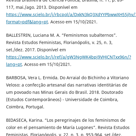
117, mai./ago. 2013. Disponível em
https://www.scielo.br/j/rbcpol/a/DxkN3kQ3XdYYPbwwXH55jhv/
format=pdf&lang=pt
. Acesso em 15/10/2021.
BALLESTRIN, Luciana M. A. “Feminismos subalternos”.
Revista Estudos Feministas, Florianópolis, v. 25, n. 3,
set./dez. 2017. Disponível em
https://www.scielo.br/j/ref/a/gW3NgWK4bpj9VHJCNTxx96n/?
lang=pt
. Acesso em 15/10/2021.
BARBOSA, Vera L. Ermida. Do Arraial do Bichinho a Vitoriano
Veloso: a confecção artesanal das narrativas identitárias de
um povoado nas Minas Gerais do Brasil. 2018. Doutorado
(Estudos Contemporâneos) - Universidade de Coimbra,
Coimbra, Portugal.
BIDASECA, Karina. “Los peregrinajes de los feminismos de
color en el pensamiento de María Lugones”. Revista Estudos
Feministas, Florianópolis, v. 22, n. 3, p. 953-964, set./dez.