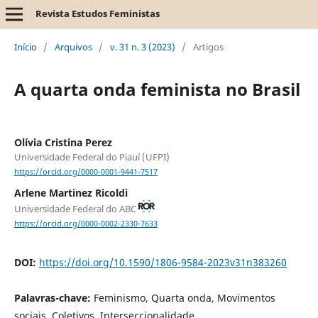
Revista Estudos Feministas
Início
/
Arquivos
/
v. 31 n. 3 (2023)
/
Artigos
A quarta onda feminista no Brasil
Olívia Cristina Perez
Universidade Federal do Piauí (UFPI)
https://orcid.org/0000-0001-9441-7517
Arlene Martinez Ricoldi
Universidade Federal do ABC
https://orcid.org/0000-0002-2330-7633
DOI:
https://doi.org/10.1590/1806-9584-2023v31n383260
Palavras-chave:
Feminismo, Quarta onda, Movimentos
sociais, Coletivos, Interseccionalidade