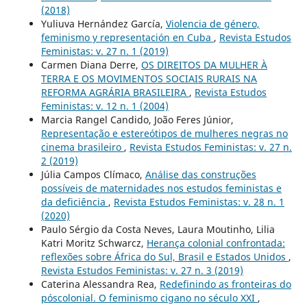
(2018)
Yuliuva Hernández García,
Violencia de género,
feminismo y representación en Cuba
,
Revista Estudos
Feministas: v. 27 n. 1 (2019)
Carmen Diana Derre,
OS DIREITOS DA MULHER À
TERRA E OS MOVIMENTOS SOCIAIS RURAIS NA
REFORMA AGRÁRIA BRASILEIRA
,
Revista Estudos
Feministas: v. 12 n. 1 (2004)
Marcia Rangel Candido, João Feres Júnior,
Representação e estereótipos de mulheres negras no
cinema brasileiro
,
Revista Estudos Feministas: v. 27 n.
2 (2019)
Júlia Campos Clímaco,
Análise das construções
possíveis de maternidades nos estudos feministas e
da deficiência
,
Revista Estudos Feministas: v. 28 n. 1
(2020)
Paulo Sérgio da Costa Neves, Laura Moutinho, Lilia
Katri Moritz Schwarcz,
Herança colonial confrontada:
reflexões sobre África do Sul, Brasil e Estados Unidos
,
Revista Estudos Feministas: v. 27 n. 3 (2019)
Caterina Alessandra Rea,
Redefinindo as fronteiras do
póscolonial. O feminismo cigano no século XXI
,