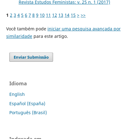
Revista Estudos Feministas: v. 25 n. 1 (2017)
1
2
3
4
5
6
7
8
9
10
11
12
13
14
15
>
>>
Você também pode
iniciar uma pesquisa avançada por
similaridade
para este artigo.
Enviar Submissão
Idioma
English
Español (España)
Português (Brasil)