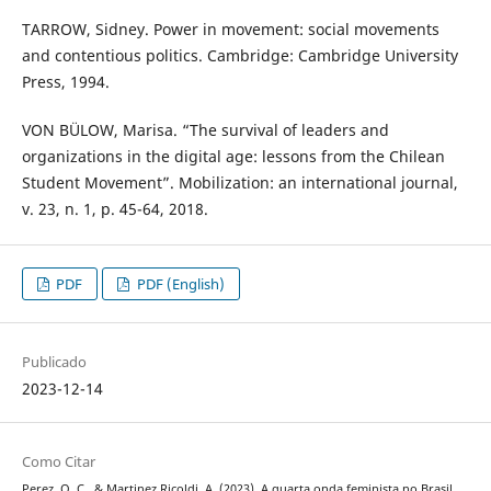
TARROW, Sidney. Power in movement: social movements
and contentious politics. Cambridge: Cambridge University
Press, 1994.
VON BÜLOW, Marisa. “The survival of leaders and
organizations in the digital age: lessons from the Chilean
Student Movement”. Mobilization: an international journal,
v. 23, n. 1, p. 45-64, 2018.
PDF
PDF (English)
Publicado
2023-12-14
Como Citar
Perez, O. C., & Martinez Ricoldi, A. (2023). A quarta onda feminista no Brasil.