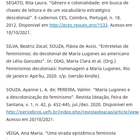
SEGATO, Rita Laura. “Gênero e colonialidade: em busca de
chaves de leitura e de um vocabulário estratégico
descolonial”. E-cadernos CES, Coimbra, Portugal, n. 18,
2012. Disponível em
http://eces.revues.org/1533
. Acesso em
10/10/2021.
SILVA, Beatriz Zocal; SOUZA, Flávia de Assis. “Entretelas de
feminismos: do decolonial de María Lugones ao americano
de Lélia Gonzalez”. In: DIAS, Maria Clara et al. (Org.)
Feminismos decoloniais: homenagem a María Lugones. Rio
de Janeiro: Ape’ku, 2020. s/p. (versão kindle).
SOUZA, Ayanne L. A. de; PEREIRA, Valmir. “María Lugones e
a descolonização do feminismo”. Revista Ideação, Feira de
Santana, v. 1, n. 42, p. 432-445, jul./dez. 2020. Disponível em
http://periodicos.uefs.br/index.php/revistaideacao/article/vie
Acesso em 20/10/2021.
VEIGA, Ana Maria. “Uma virada epistêmica feminista