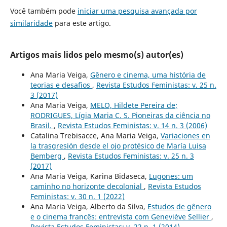
Você também pode
iniciar uma pesquisa avançada por
similaridade
para este artigo.
Artigos mais lidos pelo mesmo(s) autor(es)
Ana Maria Veiga,
Gênero e cinema, uma história de
teorias e desafios
,
Revista Estudos Feministas: v. 25 n.
3 (2017)
Ana Maria Veiga,
MELO, Hildete Pereira de;
RODRIGUES, Lígia Maria C. S. Pioneiras da ciência no
Brasil.
,
Revista Estudos Feministas: v. 14 n. 3 (2006)
Catalina Trebisacce, Ana Maria Veiga,
Variaciones en
la trasgresión desde el ojo protésico de María Luisa
Bemberg
,
Revista Estudos Feministas: v. 25 n. 3
(2017)
Ana Maria Veiga, Karina Bidaseca,
Lugones: um
caminho no horizonte decolonial
,
Revista Estudos
Feministas: v. 30 n. 1 (2022)
Ana Maria Veiga, Alberto da Silva,
Estudos de gênero
e o cinema francês: entrevista com Geneviève Sellier
,
Revista Estudos Feministas: v. 22 n. 1 (2014)