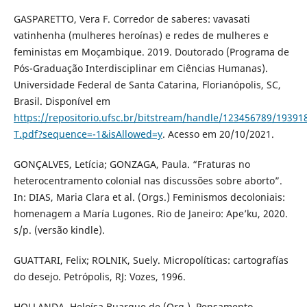
GASPARETTO, Vera F. Corredor de saberes: vavasati
vatinhenha (mulheres heroínas) e redes de mulheres e
feministas em Moçambique. 2019. Doutorado (Programa de
Pós-Graduação Interdisciplinar em Ciências Humanas).
Universidade Federal de Santa Catarina, Florianópolis, SC,
Brasil. Disponível em
https://repositorio.ufsc.br/bitstream/handle/123456789/19391
T.pdf?sequence=-1&isAllowed=y
. Acesso em 20/10/2021.
GONÇALVES, Letícia; GONZAGA, Paula. “Fraturas no
heterocentramento colonial nas discussões sobre aborto”.
In: DIAS, Maria Clara et al. (Orgs.) Feminismos decoloniais:
homenagem a María Lugones. Rio de Janeiro: Ape’ku, 2020.
s/p. (versão kindle).
GUATTARI, Felix; ROLNIK, Suely. Micropolíticas: cartografías
do desejo. Petrópolis, RJ: Vozes, 1996.
HOLLANDA, Heloísa Buarque de (Org.). Pensamento