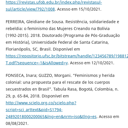
https://revistas.ufob.edu.br/index.php/revistasul-
sul/article/view/792/1008
. Acesso em 15/10/2021.
FERREIRA, Gleidiane de Sousa. Resistência, solidariedade e
rebeldia: o feminismo das Mujeres Creando na Bolívia
(1992-2015). 2018. Doutorado (Programa de Pós-Graduação
em História), Universidade Federal de Santa Catarina,
Florianópolis, SC, Brasil. Disponível em
https://repositorio.ufsc.br/bitstream/handle/123456789/1988
T.pdf?sequence=-1&isAllowed=y
. Acesso em 12/10/2021.
FONSECA, Inara; GUZZO, Morgani. “Feminismos y herida
colonial: una propuesta para el rescate de los cuerpos
secuestrados en Brasil”. Tabula Rasa, Bogotá, Colombia, n.
29, p. 65-84, 2018. Disponível em
http://www.scielo.org.co/scielo.php?
script=sci_arttext&pid=S1794-
24892018000200065&lng=en&nrm=iso&tlng=es
. Acesso em
08/08/2021.