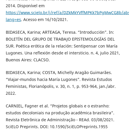
2014. Disponível em
https://www.scielo.br/j/ref/a/DZkMkYVffMPKk7bPgMwCG8b/abs
lang=es
. Acesso em 16/10/2021.
BIDASECA, Karina; ARTEAGA, Teresa. “Introducción”. In:
BOLETÍN DEL GRUPO DE TRABAJO EPISTEMOLOGÍAS DEL
SUR. Poética erótica de la relación: Sentipensar con María
Lugones. Una reflexión desde el intersticio. n. 4, julio 2021,
Buenos Aires: CLACSO.
BIDASECA, Karina; COSTA, Michelly Aragão Guimarães.
“Viajar-mundos hacia María Lugones”. Revista Estudos
Feministas, Florianópolis, v. 30, n. 1, p. 953-964, jan./abr.
2022.
CARNIEL, Fagner et al. “Projetos globais e o estranho:
estudos decoloniais na produção acadêmica brasileira”.
Revista Eletrônica de Administração - REAd. 03/08/2021.
SciELO Preprints. DOI: 10.1590/SciELOPreprints.1955