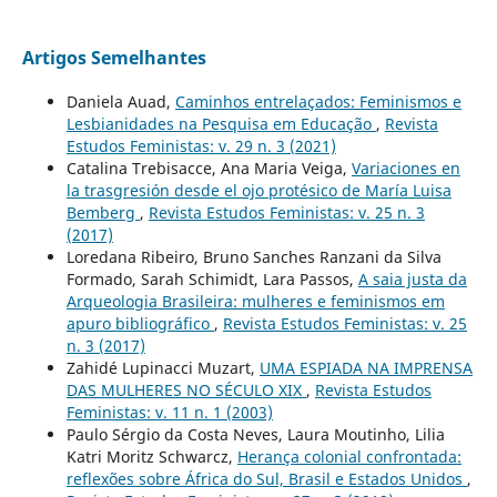
Artigos Semelhantes
Daniela Auad,
Caminhos entrelaçados: Feminismos e
Lesbianidades na Pesquisa em Educação
,
Revista
Estudos Feministas: v. 29 n. 3 (2021)
Catalina Trebisacce, Ana Maria Veiga,
Variaciones en
la trasgresión desde el ojo protésico de María Luisa
Bemberg
,
Revista Estudos Feministas: v. 25 n. 3
(2017)
Loredana Ribeiro, Bruno Sanches Ranzani da Silva
Formado, Sarah Schimidt, Lara Passos,
A saia justa da
Arqueologia Brasileira: mulheres e feminismos em
apuro bibliográfico
,
Revista Estudos Feministas: v. 25
n. 3 (2017)
Zahidé Lupinacci Muzart,
UMA ESPIADA NA IMPRENSA
DAS MULHERES NO SÉCULO XIX
,
Revista Estudos
Feministas: v. 11 n. 1 (2003)
Paulo Sérgio da Costa Neves, Laura Moutinho, Lilia
Katri Moritz Schwarcz,
Herança colonial confrontada:
reflexões sobre África do Sul, Brasil e Estados Unidos
,