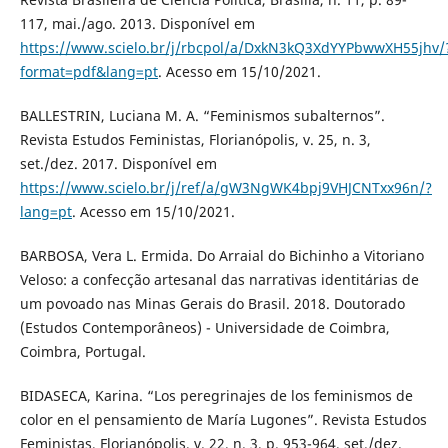
117, mai./ago. 2013. Disponível em
https://www.scielo.br/j/rbcpol/a/DxkN3kQ3XdYYPbwwXH55jhv/
format=pdf&lang=pt
. Acesso em 15/10/2021.
BALLESTRIN, Luciana M. A. “Feminismos subalternos”.
Revista Estudos Feministas, Florianópolis, v. 25, n. 3,
set./dez. 2017. Disponível em
https://www.scielo.br/j/ref/a/gW3NgWK4bpj9VHJCNTxx96n/?
lang=pt
. Acesso em 15/10/2021.
BARBOSA, Vera L. Ermida. Do Arraial do Bichinho a Vitoriano
Veloso: a confecção artesanal das narrativas identitárias de
um povoado nas Minas Gerais do Brasil. 2018. Doutorado
(Estudos Contemporâneos) - Universidade de Coimbra,
Coimbra, Portugal.
BIDASECA, Karina. “Los peregrinajes de los feminismos de
color en el pensamiento de María Lugones”. Revista Estudos
Feministas, Florianópolis, v. 22, n. 3, p. 953-964, set./dez.