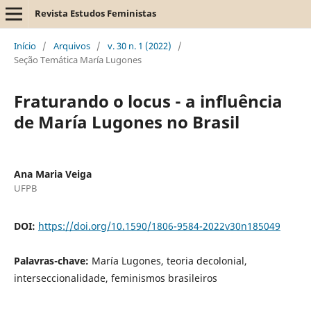
Revista Estudos Feministas
Início
/
Arquivos
/
v. 30 n. 1 (2022)
/
Seção Temática María Lugones
Fraturando o locus - a influência
de María Lugones no Brasil
Ana Maria Veiga
UFPB
DOI:
https://doi.org/10.1590/1806-9584-2022v30n185049
Palavras-chave:
María Lugones, teoria decolonial,
interseccionalidade, feminismos brasileiros