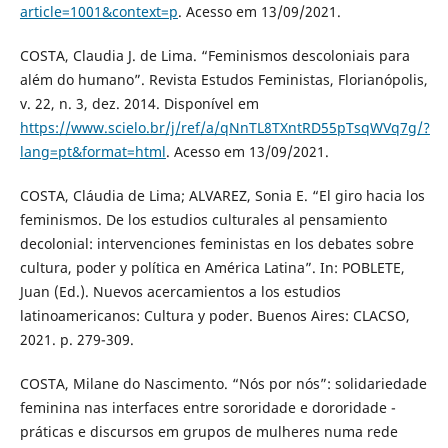
article=1001&context=p
. Acesso em 13/09/2021.
COSTA, Claudia J. de Lima. “Feminismos descoloniais para
além do humano”. Revista Estudos Feministas, Florianópolis,
v. 22, n. 3, dez. 2014. Disponível em
https://www.scielo.br/j/ref/a/qNnTL8TXntRD55pTsqWVq7g/?
lang=pt&format=html
. Acesso em 13/09/2021.
COSTA, Cláudia de Lima; ALVAREZ, Sonia E. “El giro hacia los
feminismos. De los estudios culturales al pensamiento
decolonial: intervenciones feministas en los debates sobre
cultura, poder y política en América Latina”. In: POBLETE,
Juan (Ed.). Nuevos acercamientos a los estudios
latinoamericanos: Cultura y poder. Buenos Aires: CLACSO,
2021. p. 279-309.
COSTA, Milane do Nascimento. “Nós por nós”: solidariedade
feminina nas interfaces entre sororidade e dororidade -
práticas e discursos em grupos de mulheres numa rede