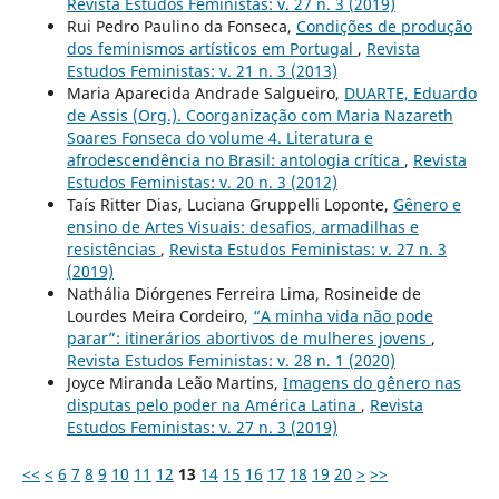
Revista Estudos Feministas: v. 27 n. 3 (2019)
Rui Pedro Paulino da Fonseca,
Condições de produção
dos feminismos artísticos em Portugal
,
Revista
Estudos Feministas: v. 21 n. 3 (2013)
Maria Aparecida Andrade Salgueiro,
DUARTE, Eduardo
de Assis (Org.). Coorganização com Maria Nazareth
Soares Fonseca do volume 4. Literatura e
afrodescendência no Brasil: antologia crítica
,
Revista
Estudos Feministas: v. 20 n. 3 (2012)
Taís Ritter Dias, Luciana Gruppelli Loponte,
Gênero e
ensino de Artes Visuais: desafios, armadilhas e
resistências
,
Revista Estudos Feministas: v. 27 n. 3
(2019)
Nathália Diórgenes Ferreira Lima, Rosineide de
Lourdes Meira Cordeiro,
“A minha vida não pode
parar”: itinerários abortivos de mulheres jovens
,
Revista Estudos Feministas: v. 28 n. 1 (2020)
Joyce Miranda Leão Martins,
Imagens do gênero nas
disputas pelo poder na América Latina
,
Revista
Estudos Feministas: v. 27 n. 3 (2019)
<<
<
6
7
8
9
10
11
12
13
14
15
16
17
18
19
20
>
>>