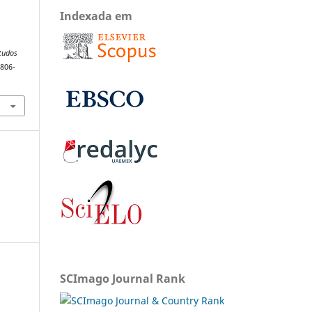
Indexada em
studos
1806-
SCImago Journal Rank