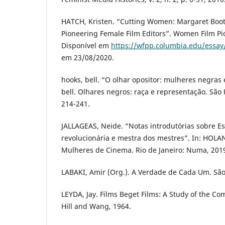
HATCH, Kristen. “Cutting Women: Margaret Boo
Pioneering Female Film Editors”. Women Film Pio
Disponível em
https://wfpp.columbia.edu/essa
em 23/08/2020.
hooks, bell. “O olhar opositor: mulheres negras 
bell. Olhares negros: raça e representação. São P
214-241.
JALLAGEAS, Neide. “Notas introdutórias sobre Esf
revolucionária e mestra dos mestres”. In: HOLAN
Mulheres de Cinema. Rio de Janeiro: Numa, 2019
LABAKI, Amir (Org.). A Verdade de Cada Um. São 
LEYDA, Jay. Films Beget Films: A Study of the Co
Hill and Wang, 1964.