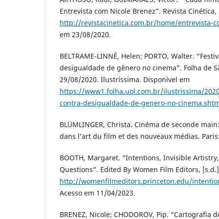
Entrevista com Nicole Brenez”. Revista Cinética,
http://revistacinetica.com.br/home/entrevista-
em 23/08/2020.
BELTRAME-LINNÉ, Helen; PORTO, Walter. “Festiva
desigualdade de gênero no cinema”. Folha de Sã
29/08/2020. Ilustríssima. Disponível em
https://www1.folha.uol.com.br/ilustrissima/2020
contra-desigualdade-de-genero-no-cinema.shtm
BLÜMLINGER, Christa. Cinéma de seconde main:
dans l’art du film et des nouveaux médias. Paris:
BOOTH, Margaret. “Intentions, Invisible Artistry
Questions”. Edited By Women Film Editors, [s.d.
http://womenfilmeditors.princeton.edu/intention
Acesso em 11/04/2023.
BRENEZ, Nicole; CHODOROV, Pip. “Cartografia d