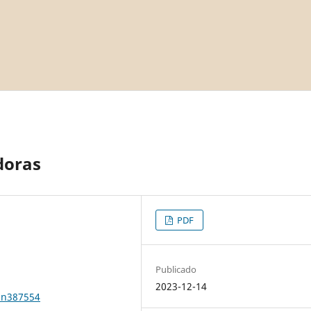
doras
PDF
Publicado
2023-12-14
1n387554