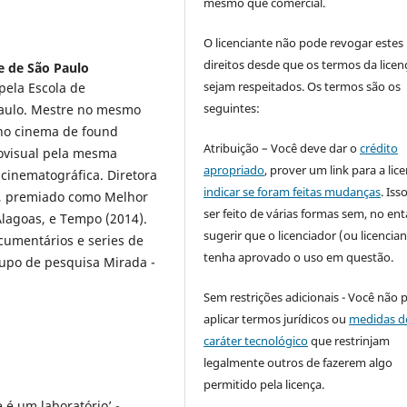
mesmo que comercial.
O licenciante não pode revogar estes
direitos desde que os termos da licen
e de São Paulo
sejam respeitados. Os termos são os
pela Escola de
seguintes:
Paulo. Mestre no mesmo
 no cinema de found
Atribuição – Você deve dar o
crédito
iovisual pela mesma
apropriado
, prover um link para a lic
cinematográfica. Diretora
indicar se foram feitas mudanças
. Is
6), premiado como Melhor
ser feito de várias formas sem, no ent
Alagoas, e Tempo (2014).
sugerir que o licenciador (ou licencian
umentários e series de
tenha aprovado o uso em questão.
grupo de pesquisa Mirada -
Sem restrições adicionais - Você não 
aplicar termos jurídicos ou
medidas d
caráter tecnológico
que restrinjam
legalmente outros de fazerem algo
permitido pela licença.
 é um laboratório’ -