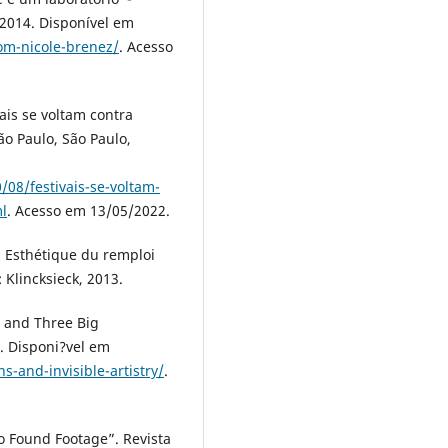
 2014. Disponível em
com-nicole-brenez/
. Acesso
is se voltam contra
o Paulo, São Paulo,
/08/festivais-se-voltam-
l
. Acesso em 13/05/2022.
 Esthétique du remploi
 Klincksieck, 2013.
, and Three Big
]. Disponi?vel em
s-and-invisible-artistry/
.
o Found Footage”. Revista