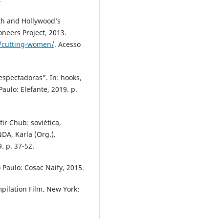
th and Hollywood’s
neers Project, 2013.
y/cutting-women/
. Acesso
espectadoras”. In: hooks,
aulo: Elefante, 2019. p.
ir Chub: soviética,
DA, Karla (Org.).
. p. 37-52.
Paulo: Cosac Naify, 2015.
mpilation Film. New York: