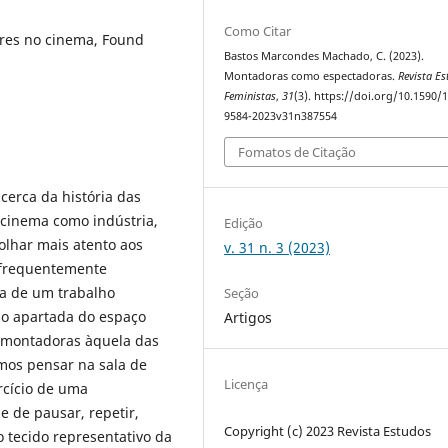
Como Citar
es no cinema, Found
Bastos Marcondes Machado, C. (2023).
Montadoras como espectadoras.
Revista E
Feministas
,
31
(3). https://doi.org/10.1590/
9584-2023v31n387554
Fomatos de Citação
cerca da história das
cinema como indústria,
Edição
olhar mais atento aos
v. 31 n. 3 (2023)
 frequentemente
ia de um trabalho
Seção
o apartada do espaço
Artigos
s montadoras àquela das
mos pensar na sala de
Licença
cício de uma
de de pausar, repetir,
Copyright (c) 2023 Revista Estudos
o tecido representativo da