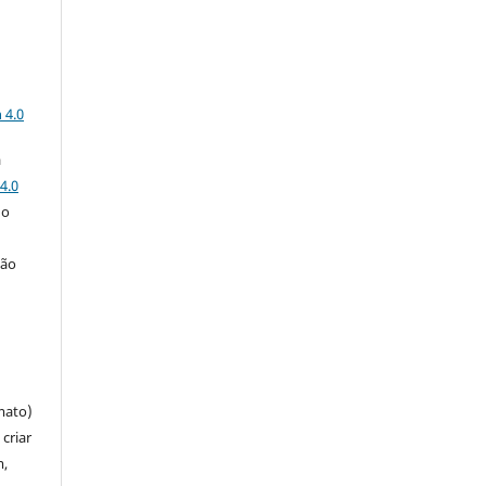
a
 4.0
a
4.0
 o
ção
mato)
criar
m,