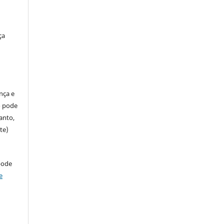
ça
ença e
so pode
anto,
te)
pode
e