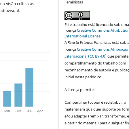
Feministas
a visão crítica às
udiovisual.
Este trabalho está licenciado sob um
licença
Creative Commons Attribution
International License
.
A
Revista Estudos Feministas
está sob 
licença
Creative Commons Atribuição 
Internacional (CC BY 4.0)
que permite
compartilhamento do trabalho com
reconhecimento de autoria e publica
inicial neste periódico.
A licença permite:
Compartilhar (copiar e redistribuir o
material em qualquer suporte ou for
e/ou adaptar (remixar, transformar, e 
a partir do material) para qualquer fi