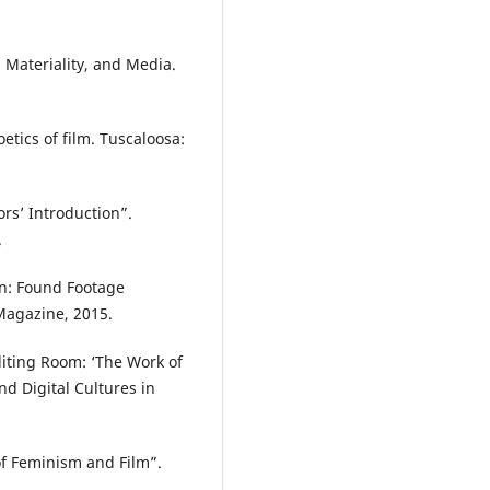
 Materiality, and Media.
oetics of film. Tuscaloosa:
rs’ Introduction”.
.
on: Found Footage
Magazine, 2015.
diting Room: ‘The Work of
d Digital Cultures in
of Feminism and Film”.
.