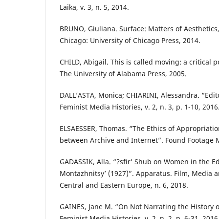
Laika, v. 3, n. 5, 2014.
BRUNO, Giuliana. Surface: Matters of Aesthetics,
Chicago: University of Chicago Press, 2014.
CHILD, Abigail. This is called moving: a critical p
The University of Alabama Press, 2005.
DALL’ASTA, Monica; CHIARINI, Alessandra. “Edito
Feminist Media Histories, v. 2, n. 3, p. 1-10, 2016
ELSAESSER, Thomas. “The Ethics of Appropriati
between Archive and Internet”. Found Footage 
GADASSIK, Alla. “?sfir’ Shub on Women in the E
Montazhnitsy’ (1927)”. Apparatus. Film, Media an
Central and Eastern Europe, n. 6, 2018.
GAINES, Jane M. “On Not Narrating the History 
Feminist Media Histories, v. 2, n. 2, p. 6-31, 2016