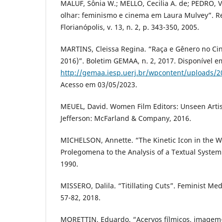
MALUF, Sônia W.; MELLO, Cecilia A. de; PEDRO, V
olhar: feminismo e cinema em Laura Mulvey”. Re
Florianópolis, v. 13, n. 2, p. 343-350, 2005.
MARTINS, Cleissa Regina. “Raça e Gênero no Cin
2016)”. Boletim GEMAA, n. 2, 2017. Disponível e
http://gemaa.iesp.uerj.br/wpcontent/uploads/2
Acesso em 03/05/2023.
MEUEL, David. Women Film Editors: Unseen Arti
Jefferson: McFarland & Company, 2016.
MICHELSON, Annette. “The Kinetic Icon in the W
Prolegomena to the Analysis of a Textual System”
1990.
MISSERO, Dalila. “Titillating Cuts”. Feminist Media
57-82, 2018.
MORETTIN, Eduardo. “Acervos fílmicos, image