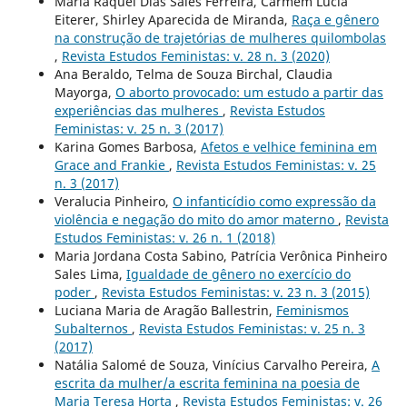
Maria Raquel Dias Sales Ferreira, Carmem Lucia
Eiterer, Shirley Aparecida de Miranda,
Raça e gênero
na construção de trajetórias de mulheres quilombolas
,
Revista Estudos Feministas: v. 28 n. 3 (2020)
Ana Beraldo, Telma de Souza Birchal, Claudia
Mayorga,
O aborto provocado: um estudo a partir das
experiências das mulheres
,
Revista Estudos
Feministas: v. 25 n. 3 (2017)
Karina Gomes Barbosa,
Afetos e velhice feminina em
Grace and Frankie
,
Revista Estudos Feministas: v. 25
n. 3 (2017)
Veralucia Pinheiro,
O infanticídio como expressão da
violência e negação do mito do amor materno
,
Revista
Estudos Feministas: v. 26 n. 1 (2018)
Maria Jordana Costa Sabino, Patrícia Verônica Pinheiro
Sales Lima,
Igualdade de gênero no exercício do
poder
,
Revista Estudos Feministas: v. 23 n. 3 (2015)
Luciana Maria de Aragão Ballestrin,
Feminismos
Subalternos
,
Revista Estudos Feministas: v. 25 n. 3
(2017)
Natália Salomé de Souza, Vinícius Carvalho Pereira,
A
escrita da mulher/a escrita feminina na poesia de
Maria Teresa Horta
,
Revista Estudos Feministas: v. 26