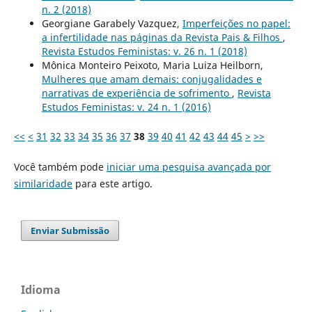
n. 2 (2018)
Georgiane Garabely Vazquez,
Imperfeições no papel:
a infertilidade nas páginas da Revista Pais & Filhos
,
Revista Estudos Feministas: v. 26 n. 1 (2018)
Mônica Monteiro Peixoto, Maria Luiza Heilborn,
Mulheres que amam demais: conjugalidades e
narrativas de experiência de sofrimento
,
Revista
Estudos Feministas: v. 24 n. 1 (2016)
<<
<
31
32
33
34
35
36
37
38
39
40
41
42
43
44
45
>
>>
Você também pode
iniciar uma pesquisa avançada por
similaridade
para este artigo.
Enviar Submissão
Idioma