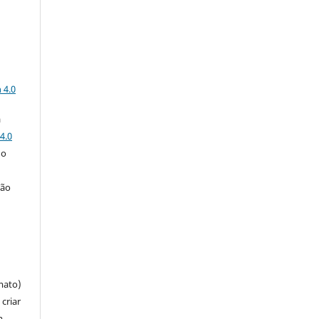
a
 4.0
a
4.0
 o
ção
mato)
criar
m,