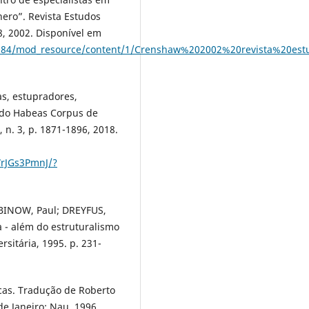
nero”. Revista Estudos
88, 2002. Disponível em
123084/mod_resource/content/1/Crenshaw%202002%20revista%20est
s, estupradores,
 do Habeas Corpus de
9, n. 3, p. 1871-1896, 2018.
WrJGs3PmnJ/?
ABINOW, Paul; DREYFUS,
ca - além do estruturalismo
rsitária, 1995. p. 231-
cas. Tradução de Roberto
e Janeiro: Nau, 1996.