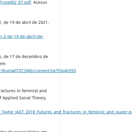
/rces002_07.pdf
. Acesso
, de 19 de abril de 2021.
-2-de-19-de-abril-de-
05, de 17 de dezembro de
 em
her/Kujrw0TZC2Mb/content/id/55640393
.
actures in feminist and
f Applied Social Theory,
ze_Taylor_JAST_2018_Futures_and_fractures_in_feminist_and_queer.p
ro de especialistas em