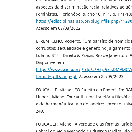
aspectos da discriminação racial relativos ao gê
Feministas, Florianópolis, ano 10, n. 1, p. 171-1
https://edisciplinas.usp.br/pluginfile.php/4
Acesso em 08/03/2022.
EFREM FILHO, Roberto. “Um paraíso de homicida
corruptos: sexualidade e gênero no julgamento
Lula no STF”. Direito & Práxis, Rio de Janeiro, v. 
Disponível em
https://www.scielo.br/j/rdp/a/HSjz5xtsDMVMC
format=pdf&lang=pt
. Acesso em 29/05/2023.
FOUCAULT, Michel. “O Sujeito e o Poder”. In: R
Hubert. Michel Foucault: uma trajetória filosófi
e da hermenêutica. Rio de Janeiro: Forense Unive
249.
FOUCAULT, Michel. A verdade e as formas jurídi
Cabral de Melo Machado e Eduardo Jardim. Rio d