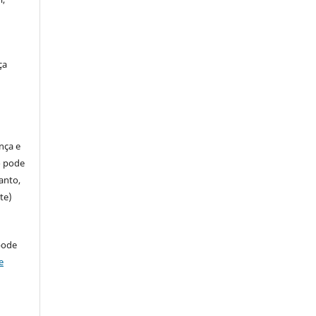
ça
ença e
so pode
anto,
te)
pode
e