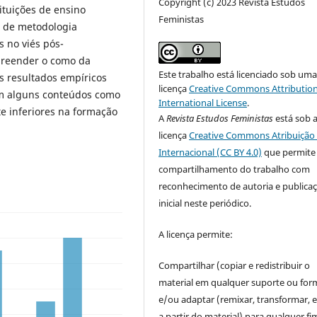
Copyright (c) 2023 Revista Estudos
ituições de ensino
Feministas
e de metodologia
 no viés pós-
mpreender o como da
Este trabalho está licenciado sob um
s resultados empíricos
licença
Creative Commons Attribution
em alguns conteúdos como
International License
.
e inferiores na formação
A
Revista Estudos Feministas
está sob 
licença
Creative Commons Atribuição 
Internacional (CC BY 4.0)
que permite
compartilhamento do trabalho com
reconhecimento de autoria e publica
inicial neste periódico.
A licença permite:
Compartilhar (copiar e redistribuir o
material em qualquer suporte ou for
e/ou adaptar (remixar, transformar, e 
a partir do material) para qualquer fi