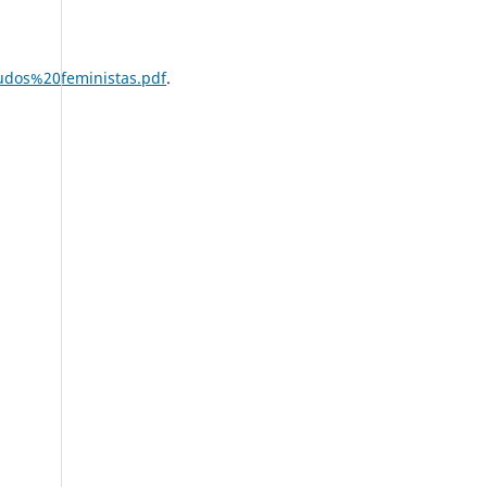
udos%20feministas.pdf
.