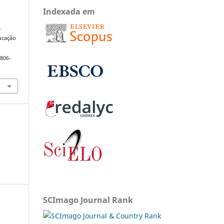
Indexada em
&
ducação
1806-
SCImago Journal Rank