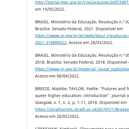
http://portal.mec.gov.br/cne/arquivos/pdf/2007
em 19/05/2022.
BRASIL. Ministério da Educação. Resolução n.º 02
Brasília: Senado Federal, 2021. Disponível em
https://www.in.gov.br/en/web/dou/-/resolucao-n
2021-314909522
. Acesso em 28/03/2022.
BRASIL. Ministério da Educação. Resolução n.º 
2018. Brasília: Senado Federal, 2018. Disponível
https://www.in.gov.br/materia/-/asset_publis
Acesso em 08/04/2022.
BREEZE, Maddie; TAYLOR, Yvette. “Futures and fr
queer higher education: introduction”. Journal o
Glasgow, v. 1, n. 2, p. 1-11, 2018. Disponível em
https://strathprints.strath.ac.uk/65747/1/Bree
Acesso em 20/05/2022.
CRENSHAW, Kimberlé. “Documento para o encont