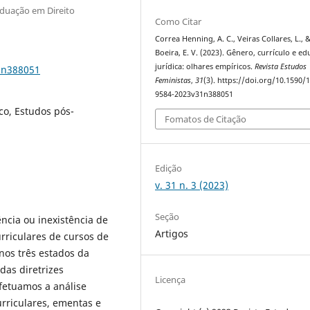
aduação em Direito
Como Citar
Correa Henning, A. C., Veiras Collares, L., 
Boeira, E. V. (2023). Gênero, currículo e e
jurídica: olhares empíricos.
Revista Estudos
1n388051
Feministas
,
31
(3). https://doi.org/10.1590/
9584-2023v31n388051
co, Estudos pós-
Fomatos de Citação
Edição
v. 31 n. 3 (2023)
Seção
ncia ou inexistência de
Artigos
rriculares de cursos de
 nos três estados da
das diretrizes
Licença
efetuamos a análise
rriculares, ementas e