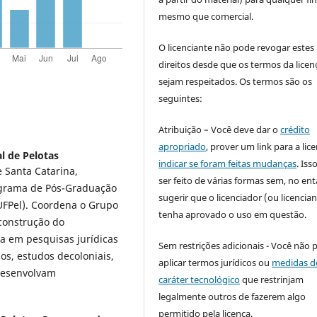
mesmo que comercial.
O licenciante não pode revogar estes
direitos desde que os termos da licen
sejam respeitados. Os termos são os
seguintes:
Atribuição – Você deve dar o
crédito
apropriado
, prover um link para a lic
l de Pelotas
indicar se foram feitas mudanças
. Is
 Santa Catarina,
ser feito de várias formas sem, no ent
rograma de Pós-Graduação
sugerir que o licenciador (ou licencian
(UFPel). Coordena o Grupo
tenha aprovado o uso em questão.
 construção do
ia em pesquisas jurídicas
Sem restrições adicionais - Você não 
os, estudos decoloniais,
aplicar termos jurídicos ou
medidas d
 desenvolvam
caráter tecnológico
que restrinjam
legalmente outros de fazerem algo
permitido pela licença.