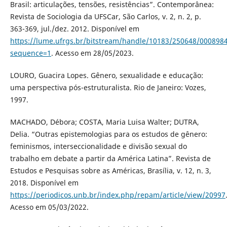
Brasil: articulações, tensões, resistências”. Contemporânea:
Revista de Sociologia da UFSCar, São Carlos, v. 2, n. 2, p.
363-369, jul./dez. 2012. Disponível em
https://lume.ufrgs.br/bitstream/handle/10183/250648/000898
sequence=1
. Acesso em 28/05/2023.
LOURO, Guacira Lopes. Gênero, sexualidade e educação:
uma perspectiva pós-estruturalista. Rio de Janeiro: Vozes,
1997.
MACHADO, Débora; COSTA, Maria Luisa Walter; DUTRA,
Delia. “Outras epistemologias para os estudos de gênero:
feminismos, interseccionalidade e divisão sexual do
trabalho em debate a partir da América Latina”. Revista de
Estudos e Pesquisas sobre as Américas, Brasília, v. 12, n. 3,
2018. Disponível em
https://periodicos.unb.br/index.php/repam/article/view/20997
Acesso em 05/03/2022.