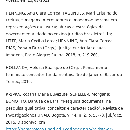
Acesso em 20/05/2022.
HENNING, Ana Clara Correa; FAGUNDES, Mari Cristina de
Freitas. “Imagens intermitentes e imagens-diagrama em
representações da justiça: táticas e estratégias da
governamentalidade no ensino jurídico brasileiro”. In:
LEITE, Maria Cecília Lorea; HENNING, Ana Clara Correa;
DIAS, Renato Duro (Orgs.). Justiça curricular e suas
imagens. Porto Alegre: Sulina, 2018. p. 219-260.
HOLLANDA, Heloisa Buarque de (Org.). Pensamento
feminista: conceitos fundamentais. Rio de Janeiro: Bazar do
Tempo, 2019.
KRIPKA, Rosana Maria Luvezute; SCHELLER, Morgana;
BONOTTO, Danusa de Lara. “Pesquisa documental na
pesquisa qualitativa: conceitos e caracterização”. Revista de
Investigaciones UNAD, Bogotá, v. 14, n. 2, p. 55-73, jul./dez.
2015. Disponível em
https://hemeroteca.unad.edu.co/index.php/revista-de-