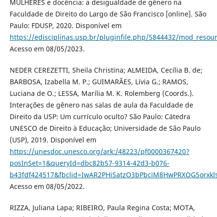
MULHERES e docência: a desigualdade de gênero na
Faculdade de Direito do Largo de São Francisco [online]. São
Paulo: FDUSP, 2020. Disponível em
https://edisciplinas.usp.br/pluginfile.php/5844432/mod_re
Acesso em 08/05/2023.
NEDER CEREZETTI, Sheila Christina; ALMEIDA, Cecília B. de;
BARBOSA, Izabella M. P.; GUIMARÃES, Lívia G.; RAMOS,
Luciana de O.; LESSA, Marília M. K. Rolemberg (Coords.).
Interações de gênero nas salas de aula da Faculdade de
Direito da USP: Um currículo oculto? São Paulo: Cátedra
UNESCO de Direito à Educação; Universidade de São Paulo
(USP), 2019. Disponível em
https://unesdoc.unesco.org/ark:/48223/pf0000367420?
posInSet=1&queryId=dbc82b57-9314-42d3-b076-
b43fdf424517&fbclid=IwAR2PHiSatzO3bPbciM8HwPRXOG5orxkl
Acesso em 08/05/2022.
RIZZA, Juliana Lapa; RIBEIRO, Paula Regina Costa; MOTA,