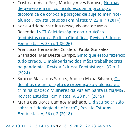
Cristina d’Ávila Reis, Marlucy Alves Paraíso,
Normas
de gênero em um currículo escolar: a produção
dicotômica de corpos e posições de sujeito meninos-
alunos
,
Revista Estudos Feministas: v. 22 n. 1 (2014)
Karla Adriana Martins Bessa, Viviane de Melo
Resende,
INCT Caleidoscópio: contribuições
feministas para a Política Científica
,
Revista Estudos
Feministas: v. 34 n. 1 (2026)
Ana Lucia Hernández Cordero, Paula González
Granados, Mar Dieste Campo,
Sinto que estou fazendo
tudo errado. O malabarismo das mães trabalhadoras
na pandemia
,
Revista Estudos Feministas: v. 32 n. 1
(2024)
Simone Maria dos Santos, Andréa Maria Silveira,
Os
desafios de um projeto de prevenção à violência e à
criminalidade: o Mulheres da Paz em Santa Luzia/MG
,
Revista Estudos Feministas: v. 23 n. 1 (2015)
Maria das Dores Campos Machado,
O discurso cristão
sobre a “ideologia de gênero”
,
Revista Estudos
Feministas: v. 26 n. 2 (2018)
<<
<
10
11
12
13
14
15
16
17
18
19
20
21
22
23
24
>
>>