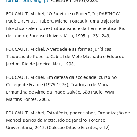
format=pdf&lang=pt
. Acesso em 29/05/2023.
FOUCAULT, Michel. “O Sujeito e o Poder”. In: RABINOW,
Paul; DREYFUS, Hubert. Michel Foucault: uma trajetória
filosófica - além do estruturalismo e da hermenêutica. Rio
de Janeiro: Forense Universitária, 1995. p. 231-249.
FOUCAULT, Michel. A verdade e as formas jurídicas.
Tradução de Roberto Cabral de Melo Machado e Eduardo
Jardim. Rio de Janeiro: Nau, 1996.
FOUCAULT, Michel. Em defesa da sociedade: curso no
Collège de France (1975-1976). Tradução de Maria
Ermantina de Almeida Prado Galvão. São Paulo: WMF
Martins Fontes, 2005.
FOUCAULT, Michel. Estratégia, poder-saber. Organização de
Manoel Barros da Motta. Rio de Janeiro: Forense
Universitária, 2012. (Coleção Ditos e Escritos, v. IV).