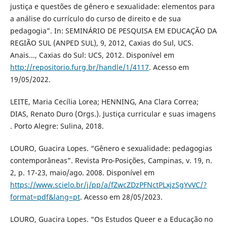
justiça e questões de gênero e sexualidade: elementos para
a análise do currículo do curso de direito e de sua
pedagogia”. In: SEMINÁRIO DE PESQUISA EM EDUCAÇÃO DA
REGIÃO SUL (ANPED SUL), 9, 2012, Caxias do Sul, UCS.
Anais..., Caxias do Sul: UCS, 2012. Disponível em
http://repositorio.furg.br/handle/1/4117
. Acesso em
19/05/2022.
LEITE, Maria Cecília Lorea; HENNING, Ana Clara Correa;
DIAS, Renato Duro (Orgs.). Justiça curricular e suas imagens
. Porto Alegre: Sulina, 2018.
LOURO, Guacira Lopes. “Gênero e sexualidade: pedagogias
contemporâneas”. Revista Pro-Posições, Campinas, v. 19, n.
2, p. 17-23, maio/ago. 2008. Disponível em
https://www.scielo.br/j/pp/a/fZwcZDzPFNctPLxjzSgYvVC/?
format=pdf&lang=pt
. Acesso em 28/05/2023.
LOURO, Guacira Lopes. “Os Estudos Queer e a Educação no