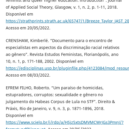
feminist and queer higher education: introduction”. Journal
of Applied Social Theory, Glasgow, v. 1, n. 2, p. 1-11, 2018.
Disponível em
https://strathprints.strath.ac.uk/65747/1/Breeze_Taylor_JAST_
Acesso em 20/05/2022.
CRENSHAW, Kimberlé. “Documento para o encontro de
especialistas em aspectos da discriminação racial relativos
ao gênero”. Revista Estudos Feministas, Florianópolis, ano
10, n. 1, p. 171-188, 2002. Disponível em
https://edisciplinas.usp.br/pluginfile.php/4123084/mod_res
Acesso em 08/03/2022.
EFREM FILHO, Roberto. “Um paraíso de homicidas,
estupradores, corruptos: sexualidade e gênero no
julgamento do Habeas Corpus de Lula no STF”. Direito &
Práxis, Rio de Janeiro, v. 9, n. 3, p. 1871-1896, 2018.
Disponível em
https://www.scielo.br/j/rdp/a/HSjz5xtsDMVMCWrJGs3PmnJ/?