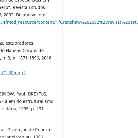
nero”. Revista Estudos
88, 2002. Disponível em
123084/mod_resource/content/1/Crenshaw%202002%20revista%20est
s, estupradores,
 do Habeas Corpus de
9, n. 3, p. 1871-1896, 2018.
WrJGs3PmnJ/?
ABINOW, Paul; DREYFUS,
ca - além do estruturalismo
rsitária, 1995. p. 231-
cas. Tradução de Roberto
e Janeiro: Nau, 1996.