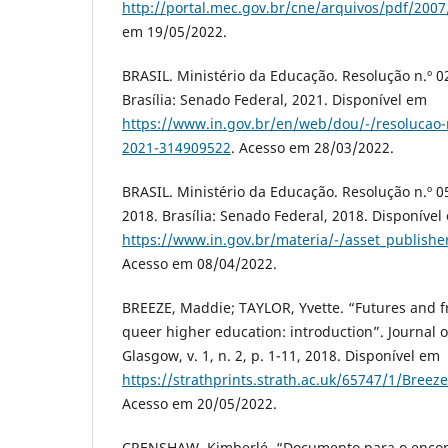
http://portal.mec.gov.br/cne/arquivos/pdf/2007
em 19/05/2022.
BRASIL. Ministério da Educação. Resolução n.º 02
Brasília: Senado Federal, 2021. Disponível em
https://www.in.gov.br/en/web/dou/-/resolucao-n
2021-314909522
. Acesso em 28/03/2022.
BRASIL. Ministério da Educação. Resolução n.º 
2018. Brasília: Senado Federal, 2018. Disponível
https://www.in.gov.br/materia/-/asset_publis
Acesso em 08/04/2022.
BREEZE, Maddie; TAYLOR, Yvette. “Futures and fr
queer higher education: introduction”. Journal o
Glasgow, v. 1, n. 2, p. 1-11, 2018. Disponível em
https://strathprints.strath.ac.uk/65747/1/Bree
Acesso em 20/05/2022.
CRENSHAW, Kimberlé. “Documento para o encont