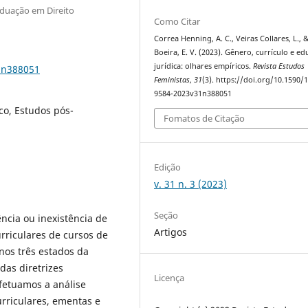
aduação em Direito
Como Citar
Correa Henning, A. C., Veiras Collares, L., 
Boeira, E. V. (2023). Gênero, currículo e e
jurídica: olhares empíricos.
Revista Estudos
1n388051
Feministas
,
31
(3). https://doi.org/10.1590/
9584-2023v31n388051
co, Estudos pós-
Fomatos de Citação
Edição
v. 31 n. 3 (2023)
Seção
ncia ou inexistência de
Artigos
rriculares de cursos de
 nos três estados da
das diretrizes
Licença
efetuamos a análise
rriculares, ementas e