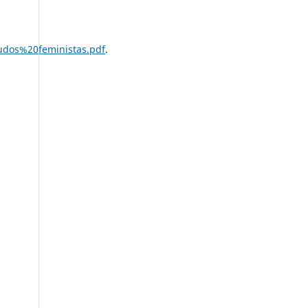
udos%20feministas.pdf
.