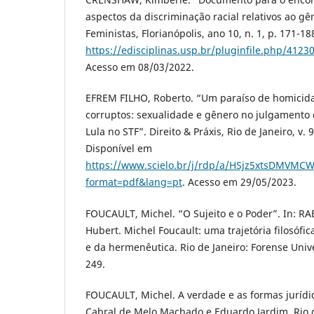
aspectos da discriminação racial relativos ao gê
Feministas, Florianópolis, ano 10, n. 1, p. 171-1
https://edisciplinas.usp.br/pluginfile.php/4
Acesso em 08/03/2022.
EFREM FILHO, Roberto. “Um paraíso de homicida
corruptos: sexualidade e gênero no julgamento
Lula no STF”. Direito & Práxis, Rio de Janeiro, v. 
Disponível em
https://www.scielo.br/j/rdp/a/HSjz5xtsDMVMC
format=pdf&lang=pt
. Acesso em 29/05/2023.
FOUCAULT, Michel. “O Sujeito e o Poder”. In: R
Hubert. Michel Foucault: uma trajetória filosófi
e da hermenêutica. Rio de Janeiro: Forense Unive
249.
FOUCAULT, Michel. A verdade e as formas jurídi
Cabral de Melo Machado e Eduardo Jardim. Rio d