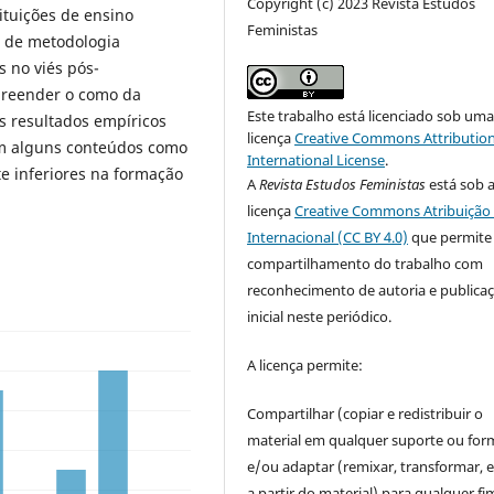
Copyright (c) 2023 Revista Estudos
ituições de ensino
Feministas
e de metodologia
 no viés pós-
mpreender o como da
Este trabalho está licenciado sob um
s resultados empíricos
licença
Creative Commons Attribution
em alguns conteúdos como
International License
.
e inferiores na formação
A
Revista Estudos Feministas
está sob 
licença
Creative Commons Atribuição 
Internacional (CC BY 4.0)
que permite
compartilhamento do trabalho com
reconhecimento de autoria e publica
inicial neste periódico.
A licença permite:
Compartilhar (copiar e redistribuir o
material em qualquer suporte ou for
e/ou adaptar (remixar, transformar, e 
a partir do material) para qualquer fi