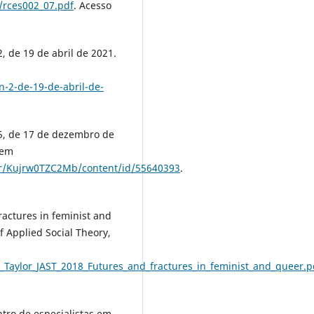
/rces002_07.pdf
. Acesso
, de 19 de abril de 2021.
-2-de-19-de-abril-de-
05, de 17 de dezembro de
 em
her/Kujrw0TZC2Mb/content/id/55640393
.
actures in feminist and
f Applied Social Theory,
ze_Taylor_JAST_2018_Futures_and_fractures_in_feminist_and_queer.p
ro de especialistas em