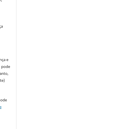
ça
ença e
so pode
anto,
te)
pode
e