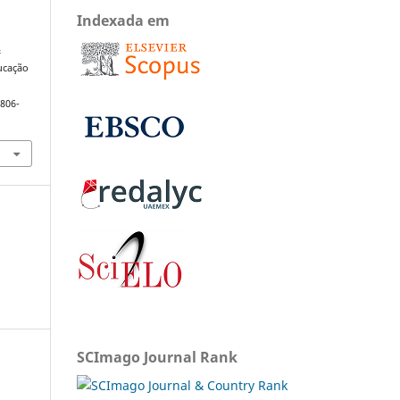
Indexada em
&
ducação
1806-
SCImago Journal Rank