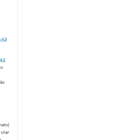
a
 4.0
a
4.0
 o
ção
mato)
criar
m,