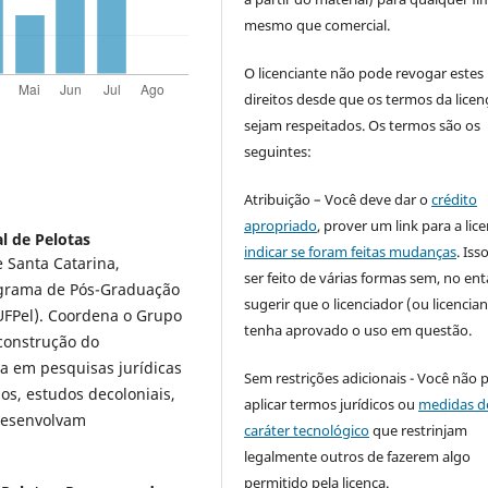
mesmo que comercial.
O licenciante não pode revogar estes
direitos desde que os termos da licen
sejam respeitados. Os termos são os
seguintes:
Atribuição – Você deve dar o
crédito
apropriado
, prover um link para a lic
l de Pelotas
indicar se foram feitas mudanças
. Is
 Santa Catarina,
ser feito de várias formas sem, no ent
rograma de Pós-Graduação
sugerir que o licenciador (ou licencian
(UFPel). Coordena o Grupo
tenha aprovado o uso em questão.
 construção do
ia em pesquisas jurídicas
Sem restrições adicionais - Você não 
os, estudos decoloniais,
aplicar termos jurídicos ou
medidas d
 desenvolvam
caráter tecnológico
que restrinjam
legalmente outros de fazerem algo
permitido pela licença.