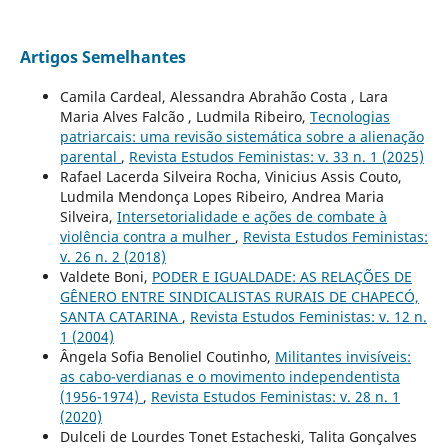
Artigos Semelhantes
Camila Cardeal, Alessandra Abrahão Costa , Lara
Maria Alves Falcão , Ludmila Ribeiro,
Tecnologias
patriarcais: uma revisão sistemática sobre a alienação
parental
,
Revista Estudos Feministas: v. 33 n. 1 (2025)
Rafael Lacerda Silveira Rocha, Vinicius Assis Couto,
Ludmila Mendonça Lopes Ribeiro, Andrea Maria
Silveira,
Intersetorialidade e ações de combate à
violência contra a mulher
,
Revista Estudos Feministas:
v. 26 n. 2 (2018)
Valdete Boni,
PODER E IGUALDADE: AS RELAÇÕES DE
GÊNERO ENTRE SINDICALISTAS RURAIS DE CHAPECÓ,
SANTA CATARINA
,
Revista Estudos Feministas: v. 12 n.
1 (2004)
Ângela Sofia Benoliel Coutinho,
Militantes invisíveis:
as cabo-verdianas e o movimento independentista
(1956-1974)
,
Revista Estudos Feministas: v. 28 n. 1
(2020)
Dulceli de Lourdes Tonet Estacheski, Talita Gonçalves