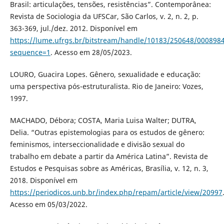
Brasil: articulações, tensões, resistências”. Contemporânea:
Revista de Sociologia da UFSCar, São Carlos, v. 2, n. 2, p.
363-369, jul./dez. 2012. Disponível em
https://lume.ufrgs.br/bitstream/handle/10183/250648/000898
sequence=1
. Acesso em 28/05/2023.
LOURO, Guacira Lopes. Gênero, sexualidade e educação:
uma perspectiva pós-estruturalista. Rio de Janeiro: Vozes,
1997.
MACHADO, Débora; COSTA, Maria Luisa Walter; DUTRA,
Delia. “Outras epistemologias para os estudos de gênero:
feminismos, interseccionalidade e divisão sexual do
trabalho em debate a partir da América Latina”. Revista de
Estudos e Pesquisas sobre as Américas, Brasília, v. 12, n. 3,
2018. Disponível em
https://periodicos.unb.br/index.php/repam/article/view/20997
Acesso em 05/03/2022.