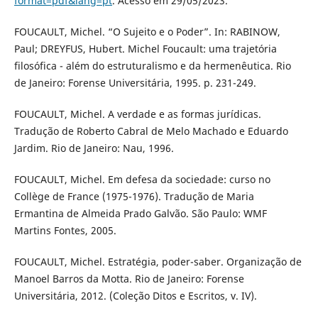
format=pdf&lang=pt
. Acesso em 29/05/2023.
FOUCAULT, Michel. “O Sujeito e o Poder”. In: RABINOW,
Paul; DREYFUS, Hubert. Michel Foucault: uma trajetória
filosófica - além do estruturalismo e da hermenêutica. Rio
de Janeiro: Forense Universitária, 1995. p. 231-249.
FOUCAULT, Michel. A verdade e as formas jurídicas.
Tradução de Roberto Cabral de Melo Machado e Eduardo
Jardim. Rio de Janeiro: Nau, 1996.
FOUCAULT, Michel. Em defesa da sociedade: curso no
Collège de France (1975-1976). Tradução de Maria
Ermantina de Almeida Prado Galvão. São Paulo: WMF
Martins Fontes, 2005.
FOUCAULT, Michel. Estratégia, poder-saber. Organização de
Manoel Barros da Motta. Rio de Janeiro: Forense
Universitária, 2012. (Coleção Ditos e Escritos, v. IV).