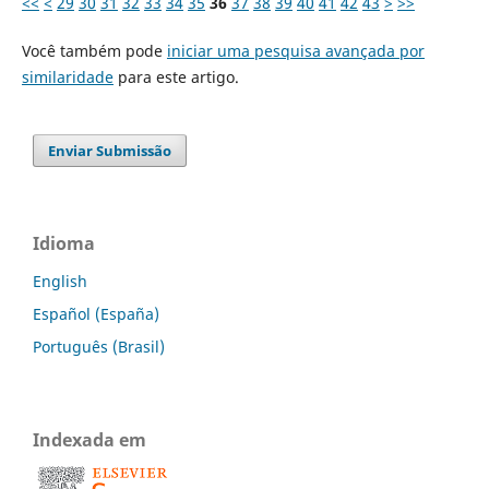
<<
<
29
30
31
32
33
34
35
36
37
38
39
40
41
42
43
>
>>
Você também pode
iniciar uma pesquisa avançada por
similaridade
para este artigo.
Enviar Submissão
Idioma
English
Español (España)
Português (Brasil)
Indexada em