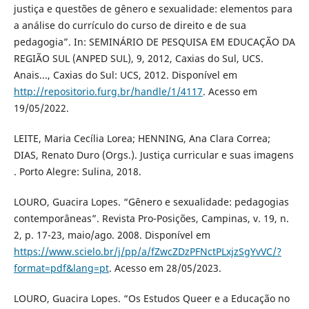
justiça e questões de gênero e sexualidade: elementos para
a análise do currículo do curso de direito e de sua
pedagogia”. In: SEMINÁRIO DE PESQUISA EM EDUCAÇÃO DA
REGIÃO SUL (ANPED SUL), 9, 2012, Caxias do Sul, UCS.
Anais..., Caxias do Sul: UCS, 2012. Disponível em
http://repositorio.furg.br/handle/1/4117
. Acesso em
19/05/2022.
LEITE, Maria Cecília Lorea; HENNING, Ana Clara Correa;
DIAS, Renato Duro (Orgs.). Justiça curricular e suas imagens
. Porto Alegre: Sulina, 2018.
LOURO, Guacira Lopes. “Gênero e sexualidade: pedagogias
contemporâneas”. Revista Pro-Posições, Campinas, v. 19, n.
2, p. 17-23, maio/ago. 2008. Disponível em
https://www.scielo.br/j/pp/a/fZwcZDzPFNctPLxjzSgYvVC/?
format=pdf&lang=pt
. Acesso em 28/05/2023.
LOURO, Guacira Lopes. “Os Estudos Queer e a Educação no