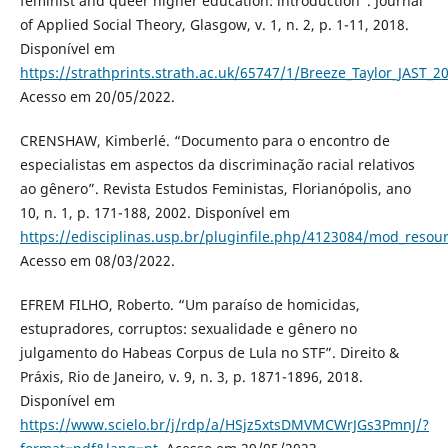
feminist and queer higher education: introduction”. Journal
of Applied Social Theory, Glasgow, v. 1, n. 2, p. 1-11, 2018.
Disponível em
https://strathprints.strath.ac.uk/65747/1/Breeze_Taylor_JAST_
Acesso em 20/05/2022.
CRENSHAW, Kimberlé. “Documento para o encontro de
especialistas em aspectos da discriminação racial relativos
ao gênero”. Revista Estudos Feministas, Florianópolis, ano
10, n. 1, p. 171-188, 2002. Disponível em
https://edisciplinas.usp.br/pluginfile.php/4123084/mod_res
Acesso em 08/03/2022.
EFREM FILHO, Roberto. “Um paraíso de homicidas,
estupradores, corruptos: sexualidade e gênero no
julgamento do Habeas Corpus de Lula no STF”. Direito &
Práxis, Rio de Janeiro, v. 9, n. 3, p. 1871-1896, 2018.
Disponível em
https://www.scielo.br/j/rdp/a/HSjz5xtsDMVMCWrJGs3PmnJ/?