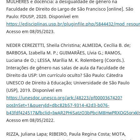
MULHERES e docência: a desigualdade de gênero na
Faculdade de Direito do Largo de São Francisco [online]. São
Paulo: FDUSP, 2020. Disponível em
https://edisciplinas.usp.br/pluginfile.php/5844432/mod_re
Acesso em 08/05/2023.
NEDER CEREZETTI, Sheila Christina; ALMEIDA, Cecília B. de;
BARBOSA, Izabella M. P.; GUIMARÃES, Lívia G.; RAMOS,
Luciana de O.; LESSA, Marília M. K. Rolemberg (Coords.).
Interações de gênero nas salas de aula da Faculdade de
Direito da USP: Um currículo oculto? São Paulo: Cátedra
UNESCO de Direito à Educação; Universidade de São Paulo
(USP), 2019. Disponível em
https://unesdoc.unesco.org/ark:/48223/pf0000367420?
posInSet=1&queryId=dbc82b57-9314-42d3-b076-
b43fdf424517&fbclid=IwAR2PHiSatzO3bPbciM8HwPRXOG5orxkl
Acesso em 08/05/2022.
RIZZA, Juliana Lapa; RIBEIRO, Paula Regina Costa; MOTA,