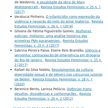
de Medeiros,
A atualidade da obra de Mary
Wollstonecraft
,
Revista Estudos Feministas: v. 25 n. 1
(2017)
Veralucia Pinheiro,
O infanticídio como expressão da
violência e negação do mito do amor materno
,
Revista
Estudos Feministas: v. 26 n. 1 (2018)
Gilvana de Fátima Figueiredo Gomes,
Mulheres,
policiais, militares: uma análise histórica das
primeiras PMs paranaenses
,
Revista Estudos
Feministas: v. 25 n. 3 (2017)
Sabrina Pereira Paiva, Elaine Reis Brandão,
Silêncio e
vergonha: contracepção de emergência em drogaria
do Rio de Janeiro
,
Revista Estudos Feministas: v. 25 n.
2 (2017)
Rafael da Silva Noleto,
Regulamentos da cultura:
diversidade sexual e de gênero nos concursos juninos
de Belém
,
Revista Estudos Feministas: v. 28 n. 1
(2020)
Berenice Bento, Larissa Pelúcio,
Vivências trans:
desafios, dissidências e conformações
,
Revista
Estudos Feministas: v. 20 n. 2 (2012)