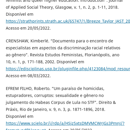
feminist and queer higher education: introduction”. Journal
of Applied Social Theory, Glasgow, v. 1, n. 2, p. 1-11, 2018.
Disponível em
https://strathprints.strath.ac.uk/65747/1/Breeze_Taylor_JAST_
Acesso em 20/05/2022.
CRENSHAW, Kimberlé. “Documento para o encontro de
especialistas em aspectos da discriminação racial relativos
ao gênero”. Revista Estudos Feministas, Florianópolis, ano
10, n. 1, p. 171-188, 2002. Disponível em
https://edisciplinas.usp.br/pluginfile.php/4123084/mod_res
Acesso em 08/03/2022.
EFREM FILHO, Roberto. “Um paraíso de homicidas,
estupradores, corruptos: sexualidade e gênero no
julgamento do Habeas Corpus de Lula no STF”. Direito &
Práxis, Rio de Janeiro, v. 9, n. 3, p. 1871-1896, 2018.
Disponível em
https://www.scielo.br/j/rdp/a/HSjz5xtsDMVMCWrJGs3PmnJ/?