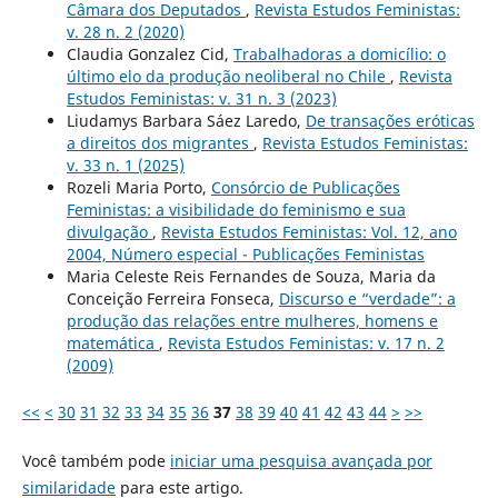
Câmara dos Deputados
,
Revista Estudos Feministas:
v. 28 n. 2 (2020)
Claudia Gonzalez Cid,
Trabalhadoras a domicílio: o
último elo da produção neoliberal no Chile
,
Revista
Estudos Feministas: v. 31 n. 3 (2023)
Liudamys Barbara Sáez Laredo,
De transações eróticas
a direitos dos migrantes
,
Revista Estudos Feministas:
v. 33 n. 1 (2025)
Rozeli Maria Porto,
Consórcio de Publicações
Feministas: a visibilidade do feminismo e sua
divulgação
,
Revista Estudos Feministas: Vol. 12, ano
2004, Número especial - Publicações Feministas
Maria Celeste Reis Fernandes de Souza, Maria da
Conceição Ferreira Fonseca,
Discurso e “verdade”: a
produção das relações entre mulheres, homens e
matemática
,
Revista Estudos Feministas: v. 17 n. 2
(2009)
<<
<
30
31
32
33
34
35
36
37
38
39
40
41
42
43
44
>
>>
Você também pode
iniciar uma pesquisa avançada por
similaridade
para este artigo.