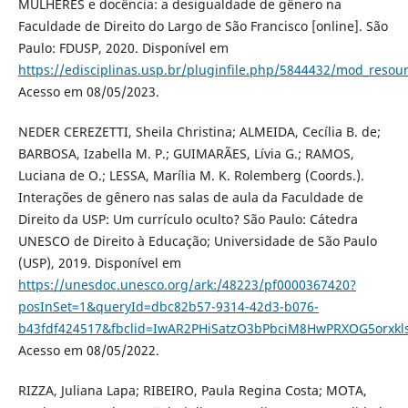
MULHERES e docência: a desigualdade de gênero na
Faculdade de Direito do Largo de São Francisco [online]. São
Paulo: FDUSP, 2020. Disponível em
https://edisciplinas.usp.br/pluginfile.php/5844432/mod_re
Acesso em 08/05/2023.
NEDER CEREZETTI, Sheila Christina; ALMEIDA, Cecília B. de;
BARBOSA, Izabella M. P.; GUIMARÃES, Lívia G.; RAMOS,
Luciana de O.; LESSA, Marília M. K. Rolemberg (Coords.).
Interações de gênero nas salas de aula da Faculdade de
Direito da USP: Um currículo oculto? São Paulo: Cátedra
UNESCO de Direito à Educação; Universidade de São Paulo
(USP), 2019. Disponível em
https://unesdoc.unesco.org/ark:/48223/pf0000367420?
posInSet=1&queryId=dbc82b57-9314-42d3-b076-
b43fdf424517&fbclid=IwAR2PHiSatzO3bPbciM8HwPRXOG5orxkl
Acesso em 08/05/2022.
RIZZA, Juliana Lapa; RIBEIRO, Paula Regina Costa; MOTA,