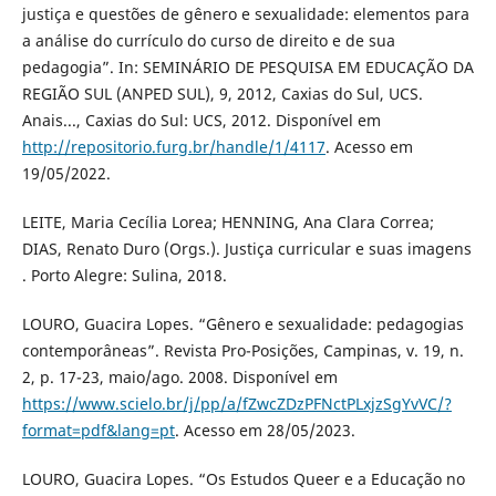
justiça e questões de gênero e sexualidade: elementos para
a análise do currículo do curso de direito e de sua
pedagogia”. In: SEMINÁRIO DE PESQUISA EM EDUCAÇÃO DA
REGIÃO SUL (ANPED SUL), 9, 2012, Caxias do Sul, UCS.
Anais..., Caxias do Sul: UCS, 2012. Disponível em
http://repositorio.furg.br/handle/1/4117
. Acesso em
19/05/2022.
LEITE, Maria Cecília Lorea; HENNING, Ana Clara Correa;
DIAS, Renato Duro (Orgs.). Justiça curricular e suas imagens
. Porto Alegre: Sulina, 2018.
LOURO, Guacira Lopes. “Gênero e sexualidade: pedagogias
contemporâneas”. Revista Pro-Posições, Campinas, v. 19, n.
2, p. 17-23, maio/ago. 2008. Disponível em
https://www.scielo.br/j/pp/a/fZwcZDzPFNctPLxjzSgYvVC/?
format=pdf&lang=pt
. Acesso em 28/05/2023.
LOURO, Guacira Lopes. “Os Estudos Queer e a Educação no