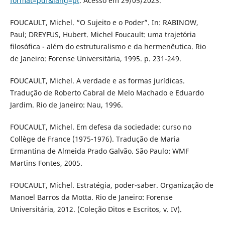
format=pdf&lang=pt
. Acesso em 29/05/2023.
FOUCAULT, Michel. “O Sujeito e o Poder”. In: RABINOW,
Paul; DREYFUS, Hubert. Michel Foucault: uma trajetória
filosófica - além do estruturalismo e da hermenêutica. Rio
de Janeiro: Forense Universitária, 1995. p. 231-249.
FOUCAULT, Michel. A verdade e as formas jurídicas.
Tradução de Roberto Cabral de Melo Machado e Eduardo
Jardim. Rio de Janeiro: Nau, 1996.
FOUCAULT, Michel. Em defesa da sociedade: curso no
Collège de France (1975-1976). Tradução de Maria
Ermantina de Almeida Prado Galvão. São Paulo: WMF
Martins Fontes, 2005.
FOUCAULT, Michel. Estratégia, poder-saber. Organização de
Manoel Barros da Motta. Rio de Janeiro: Forense
Universitária, 2012. (Coleção Ditos e Escritos, v. IV).