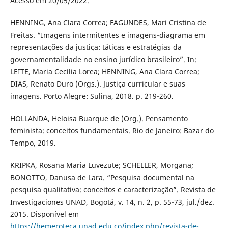
Acesso em 20/05/2022.
HENNING, Ana Clara Correa; FAGUNDES, Mari Cristina de
Freitas. “Imagens intermitentes e imagens-diagrama em
representações da justiça: táticas e estratégias da
governamentalidade no ensino jurídico brasileiro”. In:
LEITE, Maria Cecília Lorea; HENNING, Ana Clara Correa;
DIAS, Renato Duro (Orgs.). Justiça curricular e suas
imagens. Porto Alegre: Sulina, 2018. p. 219-260.
HOLLANDA, Heloisa Buarque de (Org.). Pensamento
feminista: conceitos fundamentais. Rio de Janeiro: Bazar do
Tempo, 2019.
KRIPKA, Rosana Maria Luvezute; SCHELLER, Morgana;
BONOTTO, Danusa de Lara. “Pesquisa documental na
pesquisa qualitativa: conceitos e caracterização”. Revista de
Investigaciones UNAD, Bogotá, v. 14, n. 2, p. 55-73, jul./dez.
2015. Disponível em
https://hemeroteca.unad.edu.co/index.php/revista-de-