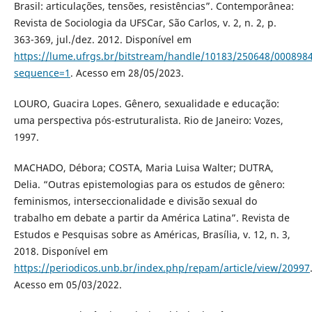
Brasil: articulações, tensões, resistências”. Contemporânea:
Revista de Sociologia da UFSCar, São Carlos, v. 2, n. 2, p.
363-369, jul./dez. 2012. Disponível em
https://lume.ufrgs.br/bitstream/handle/10183/250648/000898
sequence=1
. Acesso em 28/05/2023.
LOURO, Guacira Lopes. Gênero, sexualidade e educação:
uma perspectiva pós-estruturalista. Rio de Janeiro: Vozes,
1997.
MACHADO, Débora; COSTA, Maria Luisa Walter; DUTRA,
Delia. “Outras epistemologias para os estudos de gênero:
feminismos, interseccionalidade e divisão sexual do
trabalho em debate a partir da América Latina”. Revista de
Estudos e Pesquisas sobre as Américas, Brasília, v. 12, n. 3,
2018. Disponível em
https://periodicos.unb.br/index.php/repam/article/view/20997
Acesso em 05/03/2022.