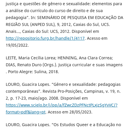
justiça e questões de gênero e sexualidade: elementos para
a análise do currículo do curso de direito e de sua
pedagogia”. In: SEMINÁRIO DE PESQUISA EM EDUCAÇÃO DA
REGIÃO SUL (ANPED SUL), 9, 2012, Caxias do Sul, UCS.
Anais..., Caxias do Sul: UCS, 2012. Disponível em
http://repositorio.furg.br/handle/1/4117
. Acesso em
19/05/2022.
LEITE, Maria Cecília Lorea; HENNING, Ana Clara Correa;
DIAS, Renato Duro (Orgs.). Justiça curricular e suas imagens
. Porto Alegre: Sulina, 2018.
LOURO, Guacira Lopes. “Gênero e sexualidade: pedagogias
contemporâneas”. Revista Pro-Posições, Campinas, v. 19, n.
2, p. 17-23, maio/ago. 2008. Disponível em
https://www.scielo.br/j/pp/a/fZwcZDzPFNctPLxjzSgYvVC/?
format=pdf&lang=pt
. Acesso em 28/05/2023.
LOURO, Guacira Lopes. “Os Estudos Queer e a Educação no