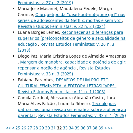
Feministas: v. 27 n. 2 (2019)
Maria-Jose Masanet, Maddalena Fedele, Marga
Carnicé,
O arquétipo da “dead-but-not-gone girl” nas
séries de adolescentes da Netflix: mortas e sem voz
,
Revista Estudos Feministas: v. 32 n. 2 (2024)
Luana Borges Lemes,
Reconhecer as diferenças para
superar os (pre)conceitos de gênero e sexualidade na
educação
,
Revista Estudos Feministas: v. 26 n. 3
(2018)
Diego Paz, Maria Cristina Lopes de Almeida Amazonas
,
Margem de manobra, capacidade e potência de agir:
repensar a noção de agência
,
Revista Estudos
Feministas: v. 33 n. 3 (2025)
Fabiana Paranhos,
DESAFIOS DE UM PROJETO
CULTURAL FEMINISTA: A EDITORA LETRASLIVRES
,
Revista Estudos Feministas: v. 11 n. 1 (2003)
Camila Cardeal, Alessandra Abrahão Costa , Lara
Maria Alves Falcão , Ludmila Ribeiro,
Tecnologias
patriarcais: uma revisão sistemática sobre a alienação
parental
,
Revista Estudos Feministas: v. 33 n. 1 (2025)
<<
<
25
26
27
28
29
30
31
32
33
34
35
36
37
38
39
>
>>