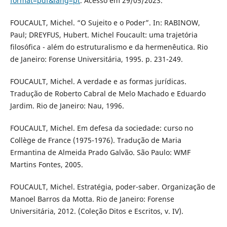
format=pdf&lang=pt
. Acesso em 29/05/2023.
FOUCAULT, Michel. “O Sujeito e o Poder”. In: RABINOW,
Paul; DREYFUS, Hubert. Michel Foucault: uma trajetória
filosófica - além do estruturalismo e da hermenêutica. Rio
de Janeiro: Forense Universitária, 1995. p. 231-249.
FOUCAULT, Michel. A verdade e as formas jurídicas.
Tradução de Roberto Cabral de Melo Machado e Eduardo
Jardim. Rio de Janeiro: Nau, 1996.
FOUCAULT, Michel. Em defesa da sociedade: curso no
Collège de France (1975-1976). Tradução de Maria
Ermantina de Almeida Prado Galvão. São Paulo: WMF
Martins Fontes, 2005.
FOUCAULT, Michel. Estratégia, poder-saber. Organização de
Manoel Barros da Motta. Rio de Janeiro: Forense
Universitária, 2012. (Coleção Ditos e Escritos, v. IV).