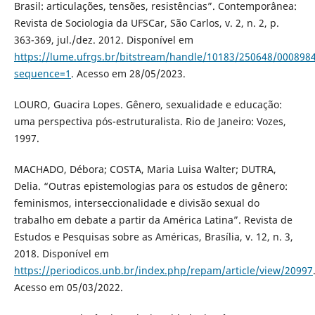
Brasil: articulações, tensões, resistências”. Contemporânea:
Revista de Sociologia da UFSCar, São Carlos, v. 2, n. 2, p.
363-369, jul./dez. 2012. Disponível em
https://lume.ufrgs.br/bitstream/handle/10183/250648/000898
sequence=1
. Acesso em 28/05/2023.
LOURO, Guacira Lopes. Gênero, sexualidade e educação:
uma perspectiva pós-estruturalista. Rio de Janeiro: Vozes,
1997.
MACHADO, Débora; COSTA, Maria Luisa Walter; DUTRA,
Delia. “Outras epistemologias para os estudos de gênero:
feminismos, interseccionalidade e divisão sexual do
trabalho em debate a partir da América Latina”. Revista de
Estudos e Pesquisas sobre as Américas, Brasília, v. 12, n. 3,
2018. Disponível em
https://periodicos.unb.br/index.php/repam/article/view/20997
Acesso em 05/03/2022.