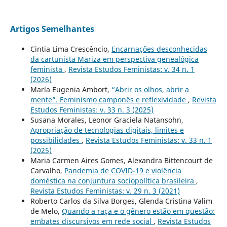
Artigos Semelhantes
Cintia Lima Crescêncio,
Encarnações desconhecidas
da cartunista Mariza em perspectiva genealógica
feminista
,
Revista Estudos Feministas: v. 34 n. 1
(2026)
María Eugenia Ambort,
“Abrir os olhos, abrir a
mente”. Feminismo camponês e reflexividade
,
Revista
Estudos Feministas: v. 33 n. 3 (2025)
Susana Morales, Leonor Graciela Natansohn,
Apropriação de tecnologias digitais, limites e
possibilidades
,
Revista Estudos Feministas: v. 33 n. 1
(2025)
Maria Carmen Aires Gomes, Alexandra Bittencourt de
Carvalho,
Pandemia de COVID-19 e violência
doméstica na conjuntura sociopolítica brasileira
,
Revista Estudos Feministas: v. 29 n. 3 (2021)
Roberto Carlos da Silva Borges, Glenda Cristina Valim
de Melo,
Quando a raça e o gênero estão em questão:
embates discursivos em rede social
,
Revista Estudos