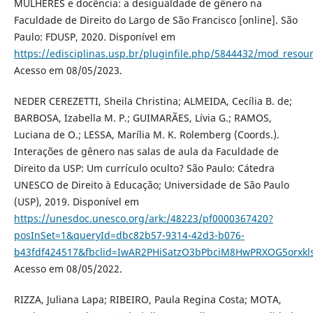
MULHERES e docência: a desigualdade de gênero na
Faculdade de Direito do Largo de São Francisco [online]. São
Paulo: FDUSP, 2020. Disponível em
https://edisciplinas.usp.br/pluginfile.php/5844432/mod_re
Acesso em 08/05/2023.
NEDER CEREZETTI, Sheila Christina; ALMEIDA, Cecília B. de;
BARBOSA, Izabella M. P.; GUIMARÃES, Lívia G.; RAMOS,
Luciana de O.; LESSA, Marília M. K. Rolemberg (Coords.).
Interações de gênero nas salas de aula da Faculdade de
Direito da USP: Um currículo oculto? São Paulo: Cátedra
UNESCO de Direito à Educação; Universidade de São Paulo
(USP), 2019. Disponível em
https://unesdoc.unesco.org/ark:/48223/pf0000367420?
posInSet=1&queryId=dbc82b57-9314-42d3-b076-
b43fdf424517&fbclid=IwAR2PHiSatzO3bPbciM8HwPRXOG5orxkl
Acesso em 08/05/2022.
RIZZA, Juliana Lapa; RIBEIRO, Paula Regina Costa; MOTA,