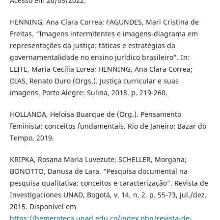
Acesso em 20/05/2022.
HENNING, Ana Clara Correa; FAGUNDES, Mari Cristina de
Freitas. “Imagens intermitentes e imagens-diagrama em
representações da justiça: táticas e estratégias da
governamentalidade no ensino jurídico brasileiro”. In:
LEITE, Maria Cecília Lorea; HENNING, Ana Clara Correa;
DIAS, Renato Duro (Orgs.). Justiça curricular e suas
imagens. Porto Alegre: Sulina, 2018. p. 219-260.
HOLLANDA, Heloisa Buarque de (Org.). Pensamento
feminista: conceitos fundamentais. Rio de Janeiro: Bazar do
Tempo, 2019.
KRIPKA, Rosana Maria Luvezute; SCHELLER, Morgana;
BONOTTO, Danusa de Lara. “Pesquisa documental na
pesquisa qualitativa: conceitos e caracterização”. Revista de
Investigaciones UNAD, Bogotá, v. 14, n. 2, p. 55-73, jul./dez.
2015. Disponível em
https://hemeroteca.unad.edu.co/index.php/revista-de-