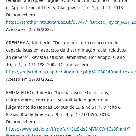
feminist and queer higher education: introduction”. Journal
of Applied Social Theory, Glasgow, v. 1, n. 2, p. 1-11, 2018.
Disponível em
https://strathprints.strath.ac.uk/65747/1/Breeze_Taylor_JAST_
Acesso em 20/05/2022.
CRENSHAW, Kimberlé. “Documento para o encontro de
especialistas em aspectos da discriminação racial relativos
ao gênero”. Revista Estudos Feministas, Florianópolis, ano
10, n. 1, p. 171-188, 2002. Disponível em
https://edisciplinas.usp.br/pluginfile.php/4123084/mod_res
Acesso em 08/03/2022.
EFREM FILHO, Roberto. “Um paraíso de homicidas,
estupradores, corruptos: sexualidade e gênero no
julgamento do Habeas Corpus de Lula no STF”. Direito &
Práxis, Rio de Janeiro, v. 9, n. 3, p. 1871-1896, 2018.
Disponível em
https://www.scielo.br/j/rdp/a/HSjz5xtsDMVMCWrJGs3PmnJ/?