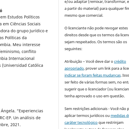
e/ou adaptar (remixar, transformar, e 
a partir do material) para qualquer fi
gó
mesmo que comercial.
 em Estudos Políticos
a em Ciências Sociais
O licenciante não pode revogar estes
adora do grupo Jurídico e
direitos desde que os termos da licen
as Políticas da
sejam respeitados. Os termos são os
lômbia. Meu interesse
seguintes:
feminismo, conflito
bia Internacional
Atribuição – Você deve dar o
crédito
s (Universidad Católica
apropriado
, prover um link para a lic
indicar se foram feitas mudanças
. Is
ser feito de várias formas sem, no ent
sugerir que o licenciador (ou licencian
tenha aprovado o uso em questão.
Sem restrições adicionais - Você não 
Ángela. “Experiencias
aplicar termos jurídicos ou
medidas d
RC-EP. Un análisis de
caráter tecnológico
que restrinjam
mbre, 2021.