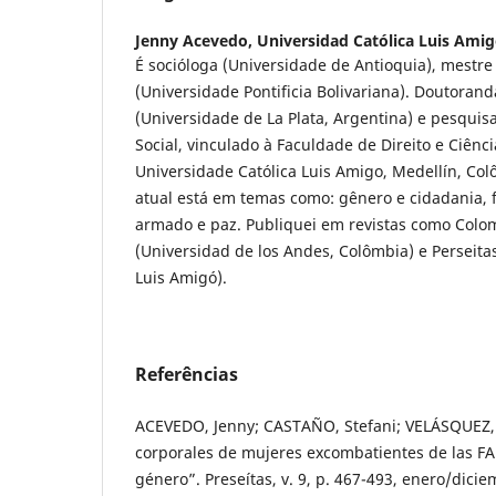
Jenny Acevedo,
Universidad Católica Luis Ami
É socióloga (Universidade de Antioquia), mestre
(Universidade Pontificia Bolivariana). Doutorand
(Universidade de La Plata, Argentina) e pesquis
Social, vinculado à Faculdade de Direito e Ciênci
Universidade Católica Luis Amigo, Medellín, Co
atual está em temas como: gênero e cidadania, 
armado e paz. Publiquei em revistas como Colom
(Universidad de los Andes, Colômbia) e Perseita
Luis Amigó).
Referências
ACEVEDO, Jenny; CASTAÑO, Stefani; VELÁSQUEZ, 
corporales de mujeres excombatientes de las FA
género”. Preseítas, v. 9, p. 467-493, enero/dicie