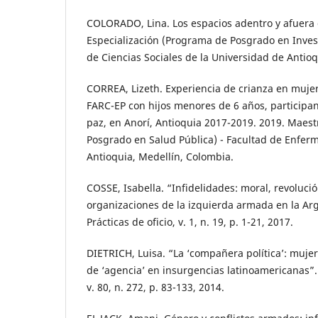
COLORADO, Lina. Los espacios adentro y afuera 
Especialización (Programa de Posgrado en Invest
de Ciencias Sociales de la Universidad de Antioq
CORREA, Lizeth. Experiencia de crianza en mujer
FARC-EP con hijos menores de 6 años, participa
paz, en Anorí, Antioquia 2017-2019. 2019. Maes
Posgrado en Salud Pública) - Facultad de Enferm
Antioquia, Medellín, Colombia.
COSSE, Isabella. “Infidelidades: moral, revoluci
organizaciones de la izquierda armada en la Arg
Prácticas de oficio, v. 1, n. 19, p. 1-21, 2017.
DIETRICH, Luisa. “La ‘compañera política’: mujer
de ‘agencia’ en insurgencias latinoamericanas”.
v. 80, n. 272, p. 83-133, 2014.