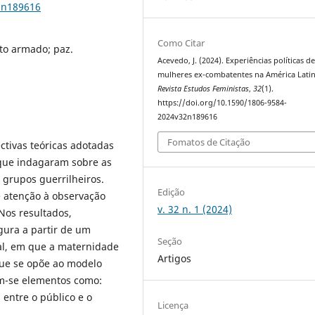
2n189616
Como Citar
ito armado; paz.
Acevedo, J. (2024). Experiências políticas d
mulheres ex-combatentes na América Latin
Revista Estudos Feministas
,
32
(1).
https://doi.org/10.1590/1806-9584-
2024v32n189616
Fomatos de Citação
ctivas teóricas adotadas
 que indagaram sobre as
 grupos guerrilheiros.
Edição
 atenção à observação
v. 32 n. 1 (2024)
 Nos resultados,
gura a partir de um
Seção
al, em que a maternidade
Artigos
que se opõe ao modelo
am-se elementos como:
s entre o público e o
Licença