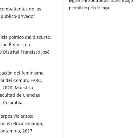
legalmente outros de fazerem algo
permitido pela licença.
combatientes de las
 público-privado”.
is político del discurso.
 con Énfasis en
Distrital Francisco José
creación del feminismo
ria del Común, FARC,
. 2020. Maestría
Facultad de Ciencias
a, Colombia.
erpos violentos:
ción en Bucaramanga,
contamina, 2017.