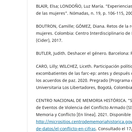
BLAIR, Elsa; LONDOÑO, Luz María. “Experiencias
de las mujeres”. Nómadas, n. 19, p. 106-115, 20
BOUTRON, Camille; GÓMEZ, Diana. Retos de la re
mujeres. Colombia: Centro Interdisciplinario de
(Cider), 2017.
BUTLER, Judith. Deshacer el género. Barcelona: 
CARO, Lilly; WILCHEZ, Liceth. Participación polít
excombatientes de las farc-ep: antes y después
los acuerdos de paz. 2020. Pregrado (Programa d
Universitaria Los Libertadores, Bogotá, Colombia
CENTRO NACIONAL DE MEMORIA HISTÓRICA. “Si
de Eventos de Violencia del Conflicto Armado (S
Memoria y Conflicto [En línea]. 2021. Disponible
http://micrositios.centrodememoriahistorica.gov
de-datos/el-conflicto-en-cifras
. Consultado el 17