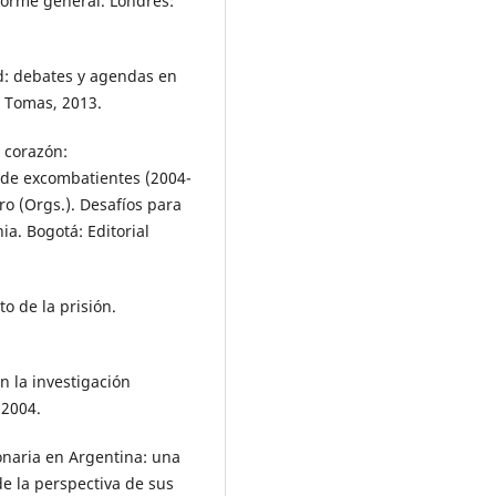
forme general. Londres:
d: debates y agendas en
o Tomas, 2013.
 corazón:
 de excombatientes (2004-
o (Orgs.). Desafíos para
ia. Bogotá: Editorial
o de la prisión.
 la investigación
 2004.
naria en Argentina: una
de la perspectiva de sus