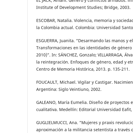
EL JACK, Amani. Género y conflictos armados: in
Institute of Development Studies; Bridge, 2003.
ESCOBAR, Natalia. Violencia, memoria y socieda
la Colombia actual. Colombia: Universidad Sant
ESGUERRA, Juanita. “Desarmando las manos y el
Transformaciones en las identidades de género
2010)”. In: SÁNCHEZ, Gonzalo; VILLARRAGA, Álvar
la reintegración. Enfoques de género, edad y etn
Centro de Memoria Histórica, 2013. p. 135-211.
FOUCAULT, Michael. Vigilar y Castigar. Nacimient
Argentina: Siglo Veintiuno, 2002.
GALEANO, María Eumelia. Diseño de proyectos en
cualitativa. Medellín: Editorial Universidad Eafit,
GUGLIELMUCCI, Ana. “Mujeres y praxis revolucio
aproximación a la militancia setentista a través 