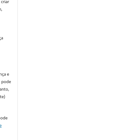
criar
m,
ça
ença e
so pode
anto,
te)
pode
e