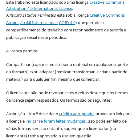
Este trabalho está licenciado sob uma licença
Creative Commons
Attribution 4.0 International License
.
A
Revista Estudos Feministas
está sob a licença
Creative Commons
Atribuição 4.0 Internacional (CC BY 4.0)
que permite o
compartilhamento do trabalho com reconhecimento de autoria e
publicação inicial neste periódico.
A licença permite:
Compartilhar (copiar e redistribuir o material em qualquer suporte
ou formato) e/ou adaptar (remixar, transformar, e criar a partir do
material) para qualquer fim, mesmo que comercial.
O licenciante não pode revogar estes direitos desde que os termos
da licença sejam respeitados. Os termos são os seguintes:
Atribuição – Você deve dar o
crédito apropriado
, prover um link para
a licença e
indicar se foram feitas mudanças
. Isso pode ser feito de
várias formas sem, no entanto, sugerir que o licenciador (ou
licenciante) tenha aprovado o uso em questão.