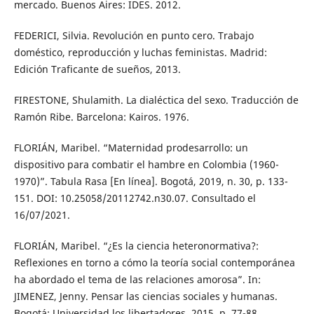
mercado. Buenos Aires: IDES. 2012.
FEDERICI, Silvia. Revolución en punto cero. Trabajo
doméstico, reproducción y luchas feministas. Madrid:
Edición Traficante de sueños, 2013.
FIRESTONE, Shulamith. La dialéctica del sexo. Traducción de
Ramón Ribe. Barcelona: Kairos. 1976.
FLORIÁN, Maribel. “Maternidad prodesarrollo: un
dispositivo para combatir el hambre en Colombia (1960-
1970)”. Tabula Rasa [En línea]. Bogotá, 2019, n. 30, p. 133-
151. DOI: 10.25058/20112742.n30.07. Consultado el
16/07/2021.
FLORIÁN, Maribel. “¿Es la ciencia heteronormativa?:
Reflexiones en torno a cómo la teoría social contemporánea
ha abordado el tema de las relaciones amorosa”. In:
JIMENEZ, Jenny. Pensar las ciencias sociales y humanas.
Bogotá: Universidad los libertadores, 2015. p. 77-88.