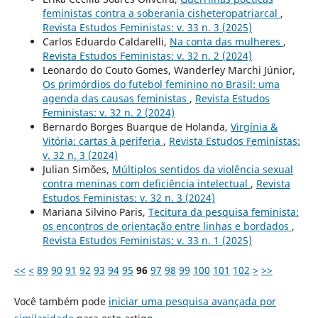
feministas contra a soberania cisheteropatriarcal
,
Revista Estudos Feministas: v. 33 n. 3 (2025)
Carlos Eduardo Caldarelli,
Na conta das mulheres
,
Revista Estudos Feministas: v. 32 n. 2 (2024)
Leonardo do Couto Gomes, Wanderley Marchi Júnior,
Os primórdios do futebol feminino no Brasil: uma
agenda das causas feministas
,
Revista Estudos
Feministas: v. 32 n. 2 (2024)
Bernardo Borges Buarque de Holanda,
Virgínia &
Vitória: cartas à periferia
,
Revista Estudos Feministas:
v. 32 n. 3 (2024)
Julian Simões,
Múltiplos sentidos da violência sexual
contra meninas com deficiência intelectual
,
Revista
Estudos Feministas: v. 32 n. 3 (2024)
Mariana Silvino Paris,
Tecitura da pesquisa feminista:
os encontros de orientação entre linhas e bordados
,
Revista Estudos Feministas: v. 33 n. 1 (2025)
<<
<
89
90
91
92
93
94
95
96
97
98
99
100
101
102
>
>>
Você também pode
iniciar uma pesquisa avançada por