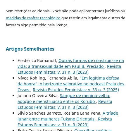
Sem restrições adicionais - Você não pode aplicar termos jurídicos ou
medidas de caráter tecnológico
que restrinjam legalmente outros de
fazerem algo permitido pela licença.
Artigos Semelhantes
Frederico Romanoff,
Outras formas de construir-se na
vida: a transexualidade em Paul B. Preciado
,
Revista
Estudos Feministas: v. 31 n. 3 (2023)
Nívea Rohling, Fernanda Ábila,
“Em legítima defesa
da honra”: o horizonte valorativo no podcast Praia dos
Ossos
,
Revista Estudos Feministas: v. 33 n. 3 (2025)
Juliana Oliveira Silva,
Sangue de menina-velha:
adoção e menstruação entre os Korubo
,
Revista
Estudos Feministas: v. 31 n. 3 (2023)
Silvio Sanches Barreto, Rosiane Lana Pena,
A tríade
lunar entre mulheres Tukano Orientais
,
Revista
Estudos Feministas: v. 31 n. 3 (2023)
Érika Cecília Soares Oliveira,
Guerrilhas poéticas