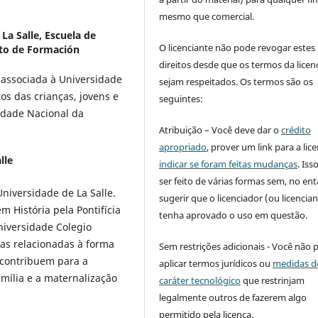
mesmo que comercial.
La Salle, Escuela de
O licenciante não pode revogar estes
to de Formación
direitos desde que os termos da licen
a associada à Universidade
sejam respeitados. Os termos são os
itos das crianças, jovens e
seguintes:
idade Nacional da
Atribuição – Você deve dar o
crédito
apropriado
, prover um link para a lic
lle
indicar se foram feitas mudanças
. Is
ser feito de várias formas sem, no ent
niversidade de La Salle.
sugerir que o licenciador (ou licencian
 História pela Pontifícia
tenha aprovado o uso em questão.
niversidade Colegio
as relacionadas à forma
Sem restrições adicionais - Você não 
 contribuem para a
aplicar termos jurídicos ou
medidas d
mília e a maternalização
caráter tecnológico
que restrinjam
legalmente outros de fazerem algo
permitido pela licença.