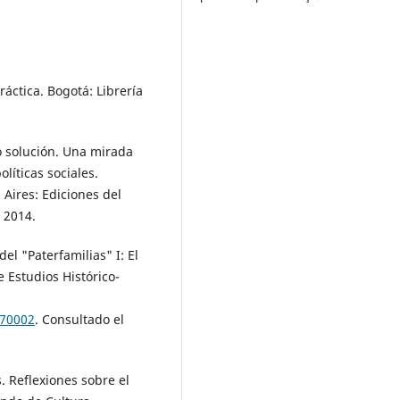
áctica. Bogotá: Librería
 solución. Una mirada
líticas sociales.
Aires: Ediciones del
, 2014.
l "Paterfamilias" I: El
e Estudios Histórico-
170002
. Consultado el
Reflexiones sobre el