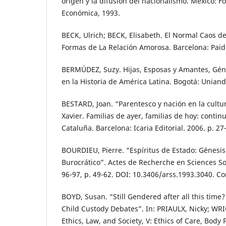
origen y la difusión del nacionalismo. México: F
Económica, 1993.
BECK, Ulrich; BECK, Elisabeth. El Normal Caos d
Formas de La Relación Amorosa. Barcelona: Paid
BERMÚDEZ, Suzy. Hijas, Esposas y Amantes, Géne
en la Historia de América Latina. Bogotá: Uniand
BESTARD, Joan. “Parentesco y nación en la cultur
Xavier. Familias de ayer, familias de hoy: conti
Cataluña. Barcelona: Icaria Editorial. 2006. p. 27
BOURDIEU, Pierre. “Espíritus de Estado: Génesi
Burocrático”. Actes de Recherche en Sciences Soc
96-97, p. 49-62. DOI: 10.3406/arss.1993.3040. C
BOYD, Susan. “Still Gendered after all this tim
Child Custody Debates”. In: PRIAULX, Nicky; WRI
Ethics, Law, and Society, V: Ethics of Care, Body P