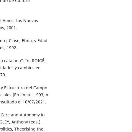
ondo de Cultura
el Amor. Las Nuevas
ós, 2001.
ro, Clase, Etnia, y Edad
es, 1992.
a catalana”. In: ROIGÉ,
nuidades y cambios en
-70.
s y Estructura del Campo
iales [En línea]. 1993, n.
onsultado el 16/07/2021.
e? Care and Autonomy in
GLEY, Anthony (eds.).
olitics, Theorising the