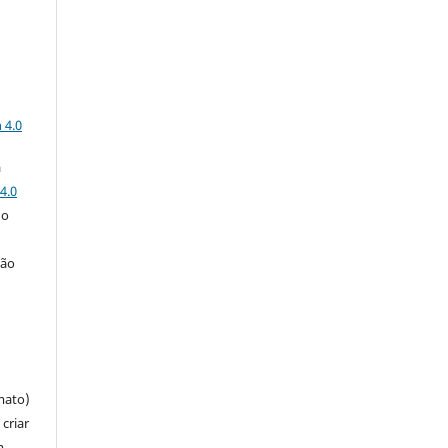
a
 4.0
a
4.0
 o
ção
mato)
criar
m,