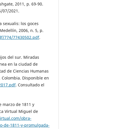
shgate, 2011, p. 69-90.
6/07/2021.
sexualis: los goces
Medellín, 2006, n. 5, p.
df/774/77430502.pdf
.
ijos del sur. Miradas
ánea en la ciudad de
ltad de Ciencias Humanas
, Colombia. Disponible en
2017.pdf
. Consultado el
e marzo de 1811 y
ca Virtual Miguel de
irtual.com/obra-
zo-de-1811-y-promulgada-