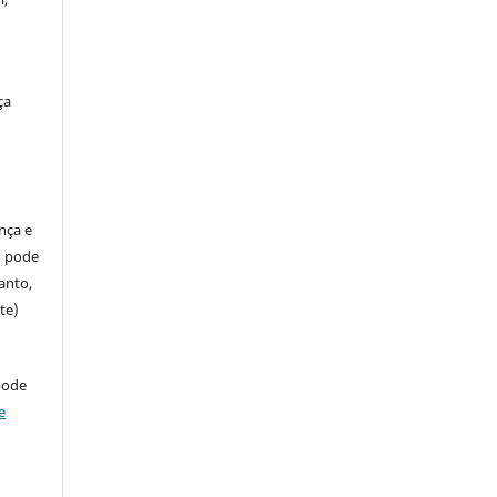
ça
ença e
so pode
anto,
te)
pode
e