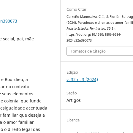
Como Citar
Carreño Manosalva, C. I., & Florián Buitrag
2n390073
(2024). Paradoxes e dilemas de amor famili
Revista Estudos Feministas
,
32
(3).
https://doi.org/10.1590/1806-9584-
 social, pai, mãe
2024v32n390073
Fomatos de Citação
Edição
v. 32 n. 3 (2024)
rre Bourdieu, a
iar no contexto
Seção
de seus elementos
Artigos
 e colonial que funde
 desigualdade acentuada
 familiar que deseja a
Licença
a o amor familiar
o o direito legal das