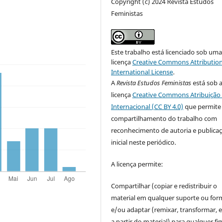
Copyright (c) 2024 Revista Estudos
Feministas
Este trabalho está licenciado sob um
licença
Creative Commons Attribution
International License
.
A
Revista Estudos Feministas
está sob 
licença
Creative Commons Atribuição 
Internacional (CC BY 4.0)
que permite
compartilhamento do trabalho com
reconhecimento de autoria e publica
inicial neste periódico.
A licença permite:
Compartilhar (copiar e redistribuir o
material em qualquer suporte ou for
e/ou adaptar (remixar, transformar, e 
a partir do material) para qualquer fi