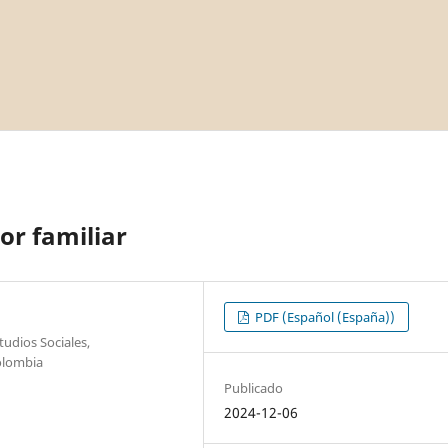
or familiar
PDF (Español (España))
udios Sociales,
olombia
Publicado
2024-12-06