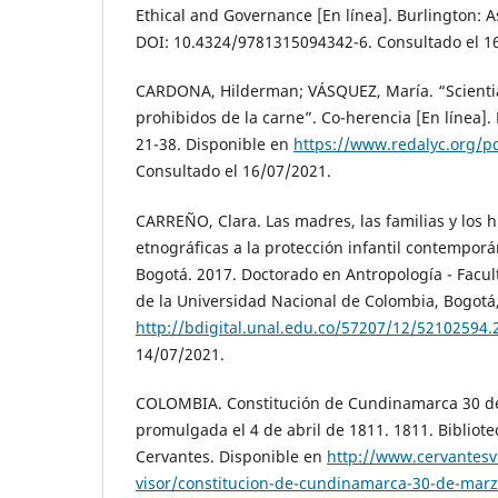
Ethical and Governance [En línea]. Burlington: A
DOI: 10.4324/9781315094342-6. Consultado el 1
CARDONA, Hilderman; VÁSQUEZ, María. “Scientia 
prohibidos de la carne”. Co-herencia [En línea]. 
21-38. Disponible en
https://www.redalyc.org/p
Consultado el 16/07/2021.
CARREÑO, Clara. Las madres, las familias y los h
etnográficas a la protección infantil contempor
Bogotá. 2017. Doctorado en Antropología - Facu
de la Universidad Nacional de Colombia, Bogotá
http://bdigital.unal.edu.co/57207/12/52102594.
14/07/2021.
COLOMBIA. Constitución de Cundinamarca 30 d
promulgada el 4 de abril de 1811. 1811. Bibliote
Cervantes. Disponible en
http://www.cervantesv
visor/constitucion-de-cundinamarca-30-de-mar