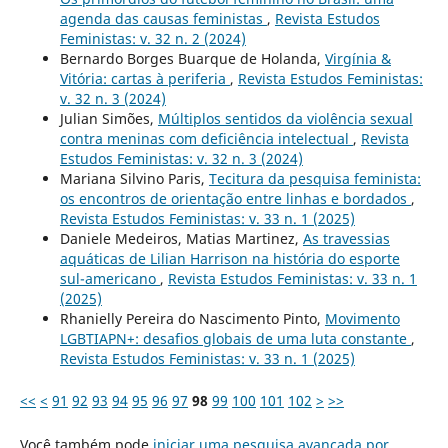
agenda das causas feministas
,
Revista Estudos
Feministas: v. 32 n. 2 (2024)
Bernardo Borges Buarque de Holanda,
Virgínia &
Vitória: cartas à periferia
,
Revista Estudos Feministas:
v. 32 n. 3 (2024)
Julian Simões,
Múltiplos sentidos da violência sexual
contra meninas com deficiência intelectual
,
Revista
Estudos Feministas: v. 32 n. 3 (2024)
Mariana Silvino Paris,
Tecitura da pesquisa feminista:
os encontros de orientação entre linhas e bordados
,
Revista Estudos Feministas: v. 33 n. 1 (2025)
Daniele Medeiros, Matias Martinez,
As travessias
aquáticas de Lilian Harrison na história do esporte
sul-americano
,
Revista Estudos Feministas: v. 33 n. 1
(2025)
Rhanielly Pereira do Nascimento Pinto,
Movimento
LGBTIAPN+: desafios globais de uma luta constante
,
Revista Estudos Feministas: v. 33 n. 1 (2025)
<<
<
91
92
93
94
95
96
97
98
99
100
101
102
>
>>
Você também pode
iniciar uma pesquisa avançada por