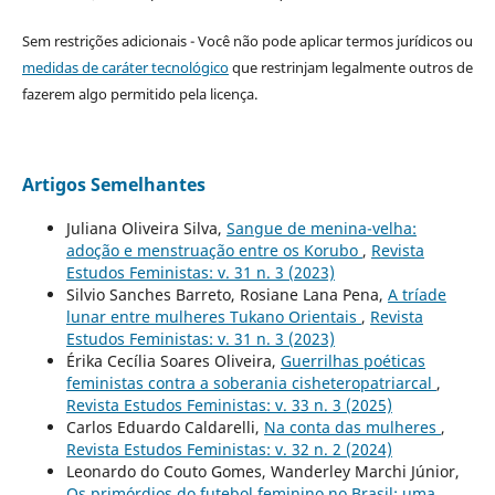
Sem restrições adicionais - Você não pode aplicar termos jurídicos ou
medidas de caráter tecnológico
que restrinjam legalmente outros de
fazerem algo permitido pela licença.
Artigos Semelhantes
Juliana Oliveira Silva,
Sangue de menina-velha:
adoção e menstruação entre os Korubo
,
Revista
Estudos Feministas: v. 31 n. 3 (2023)
Silvio Sanches Barreto, Rosiane Lana Pena,
A tríade
lunar entre mulheres Tukano Orientais
,
Revista
Estudos Feministas: v. 31 n. 3 (2023)
Érika Cecília Soares Oliveira,
Guerrilhas poéticas
feministas contra a soberania cisheteropatriarcal
,
Revista Estudos Feministas: v. 33 n. 3 (2025)
Carlos Eduardo Caldarelli,
Na conta das mulheres
,
Revista Estudos Feministas: v. 32 n. 2 (2024)
Leonardo do Couto Gomes, Wanderley Marchi Júnior,
Os primórdios do futebol feminino no Brasil: uma