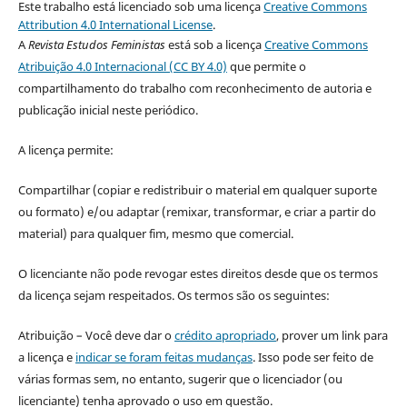
Este trabalho está licenciado sob uma licença
Creative Commons
Attribution 4.0 International License
.
A
Revista Estudos Feministas
está sob a licença
Creative Commons
Atribuição 4.0 Internacional (CC BY 4.0)
que permite o
compartilhamento do trabalho com reconhecimento de autoria e
publicação inicial neste periódico.
A licença permite:
Compartilhar (copiar e redistribuir o material em qualquer suporte
ou formato) e/ou adaptar (remixar, transformar, e criar a partir do
material) para qualquer fim, mesmo que comercial.
O licenciante não pode revogar estes direitos desde que os termos
da licença sejam respeitados. Os termos são os seguintes:
Atribuição – Você deve dar o
crédito apropriado
, prover um link para
a licença e
indicar se foram feitas mudanças
. Isso pode ser feito de
várias formas sem, no entanto, sugerir que o licenciador (ou
licenciante) tenha aprovado o uso em questão.