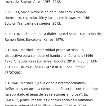
mercado. Buenos Aires: IDES. 2012.
FEDERICI, Silvia. Revolución en punto cero. Trabajo
doméstico, reproducción y luchas feministas. Madrid:
Edición Traficante de sueños, 2013.
FIRESTONE, Shulamith. La dialéctica del sexo. Traducción de
Ramón Ribe. Barcelona: Kairos. 1976.
FLORIÁN, Maribel. “Maternidad prodesarrollo: un
dispositivo para combatir el hambre en Colombia (1960-
1970)”. Tabula Rasa [En línea]. Bogotá, 2019, n. 30, p. 133-
151. DOI: 10.25058/20112742.n30.07. Consultado el
16/07/2021.
FLORIÁN, Maribel. “¿Es la ciencia heteronormativa?:
Reflexiones en torno a cómo la teoría social contemporánea
ha abordado el tema de las relaciones amorosa”. In:
JIMENEZ, Jenny. Pensar las ciencias sociales y humanas.
Bogotá: Universidad los libertadores, 2015. p. 77-88.