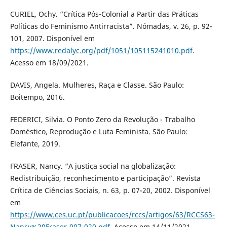
CURIEL, Ochy. “Crítica Pós-Colonial a Partir das Práticas
Políticas do Feminismo Antirracista”. Nómadas, v. 26, p. 92-
101, 2007. Disponível em
https://www.redalyc.org/pdf/1051/105115241010.pdf
.
Acesso em 18/09/2021.
DAVIS, Angela. Mulheres, Raça e Classe. São Paulo:
Boitempo, 2016.
FEDERICI, Silvia. O Ponto Zero da Revolução - Trabalho
Doméstico, Reprodução e Luta Feminista. São Paulo:
Elefante, 2019.
FRASER, Nancy. “A justiça social na globalização:
Redistribuição, reconhecimento e participação”. Revista
Crítica de Ciências Sociais, n. 63, p. 07-20, 2002. Disponível
em
https://www.ces.uc.pt/publicacoes/rccs/artigos/63/RCCS63-
Nancy%20Fraser-007-020.pdf
. Acesso em 14/11/2021.