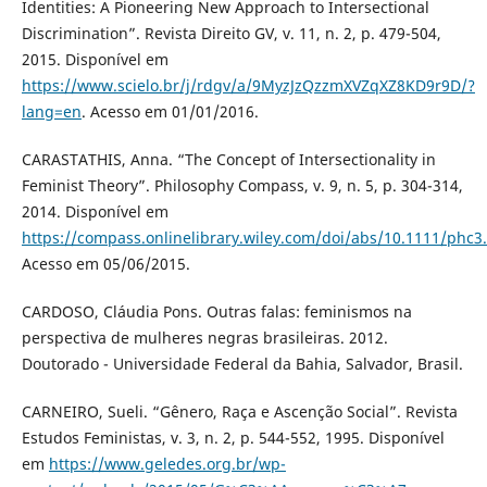
Identities: A Pioneering New Approach to Intersectional
Discrimination”. Revista Direito GV, v. 11, n. 2, p. 479-504,
2015. Disponível em
https://www.scielo.br/j/rdgv/a/9MyzJzQzzmXVZqXZ8KD9r9D/?
lang=en
. Acesso em 01/01/2016.
CARASTATHIS, Anna. “The Concept of Intersectionality in
Feminist Theory”. Philosophy Compass, v. 9, n. 5, p. 304-314,
2014. Disponível em
https://compass.onlinelibrary.wiley.com/doi/abs/10.1111/phc3
Acesso em 05/06/2015.
CARDOSO, Cláudia Pons. Outras falas: feminismos na
perspectiva de mulheres negras brasileiras. 2012.
Doutorado - Universidade Federal da Bahia, Salvador, Brasil.
CARNEIRO, Sueli. “Gênero, Raça e Ascenção Social”. Revista
Estudos Feministas, v. 3, n. 2, p. 544-552, 1995. Disponível
em
https://www.geledes.org.br/wp-