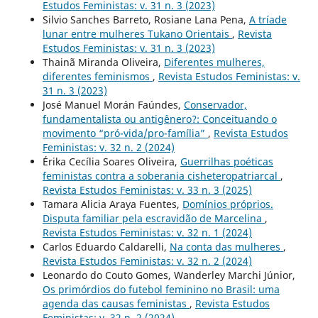
Estudos Feministas: v. 31 n. 3 (2023)
Silvio Sanches Barreto, Rosiane Lana Pena,
A tríade
lunar entre mulheres Tukano Orientais
,
Revista
Estudos Feministas: v. 31 n. 3 (2023)
Thainã Miranda Oliveira,
Diferentes mulheres,
diferentes feminismos
,
Revista Estudos Feministas: v.
31 n. 3 (2023)
José Manuel Morán Faúndes,
Conservador,
fundamentalista ou antigênero?: Conceituando o
movimento “pró-vida/pro-família”
,
Revista Estudos
Feministas: v. 32 n. 2 (2024)
Érika Cecília Soares Oliveira,
Guerrilhas poéticas
feministas contra a soberania cisheteropatriarcal
,
Revista Estudos Feministas: v. 33 n. 3 (2025)
Tamara Alicia Araya Fuentes,
Domínios próprios.
Disputa familiar pela escravidão de Marcelina
,
Revista Estudos Feministas: v. 32 n. 1 (2024)
Carlos Eduardo Caldarelli,
Na conta das mulheres
,
Revista Estudos Feministas: v. 32 n. 2 (2024)
Leonardo do Couto Gomes, Wanderley Marchi Júnior,
Os primórdios do futebol feminino no Brasil: uma
agenda das causas feministas
,
Revista Estudos
Feministas: v. 32 n. 2 (2024)