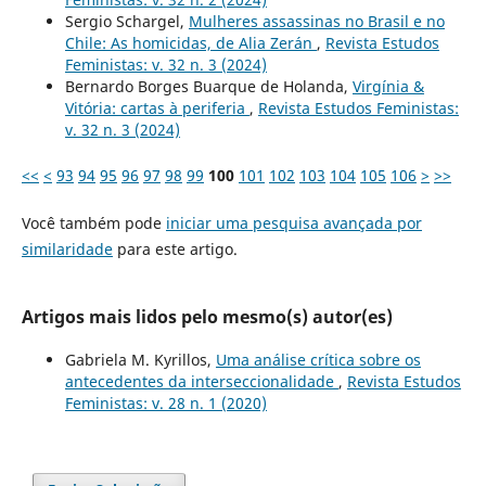
Sergio Schargel,
Mulheres assassinas no Brasil e no
Chile: As homicidas, de Alia Zerán
,
Revista Estudos
Feministas: v. 32 n. 3 (2024)
Bernardo Borges Buarque de Holanda,
Virgínia &
Vitória: cartas à periferia
,
Revista Estudos Feministas:
v. 32 n. 3 (2024)
<<
<
93
94
95
96
97
98
99
100
101
102
103
104
105
106
>
>>
Você também pode
iniciar uma pesquisa avançada por
similaridade
para este artigo.
Artigos mais lidos pelo mesmo(s) autor(es)
Gabriela M. Kyrillos,
Uma análise crítica sobre os
antecedentes da interseccionalidade
,
Revista Estudos
Feministas: v. 28 n. 1 (2020)