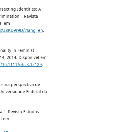
cting Identities: A
imination”. Revista
vel em
ZqXZ8KD9r9D/?lang=en
.
ality in Feminist
314, 2014. Disponível em
bs/10.1111/phc3.12129
.
os na perspectiva de
 Universidade Federal da
al”. Revista Estudos
el em