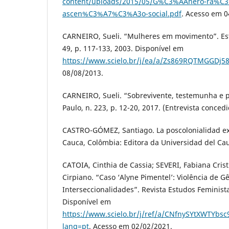
content/uploads/2015/05/G%C3%AAnero-ra%C3
ascen%C3%A7%C3%A3o-social.pdf
. Acesso em 0
CARNEIRO, Sueli. “Mulheres em movimento”. Est
49, p. 117-133, 2003. Disponível em
https://www.scielo.br/j/ea/a/Zs869RQTMGGDj5
08/08/2013.
CARNEIRO, Sueli. “Sobrevivente, testemunha e po
Paulo, n. 223, p. 12-20, 2017. (Entrevista conce
CASTRO-GÓMEZ, Santiago. La poscolonialidad exp
Cauca, Colômbia: Editora da Universidad del Cau
CATOIA, Cinthia de Cassia; SEVERI, Fabiana Cris
Cirpiano. “Caso ‘Alyne Pimentel’: Violência de G
Interseccionalidades”. Revista Estudos Feministas
Disponível em
https://www.scielo.br/j/ref/a/CNfnySYtXWTYbsc
lang=pt
. Acesso em 02/02/2021.