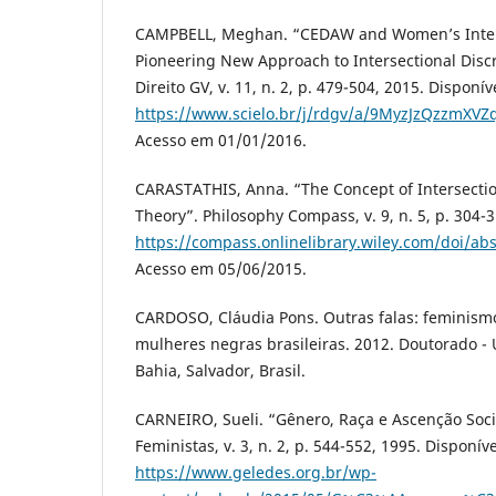
CAMPBELL, Meghan. “CEDAW and Women’s Interse
Pioneering New Approach to Intersectional Discr
Direito GV, v. 11, n. 2, p. 479-504, 2015. Disponí
https://www.scielo.br/j/rdgv/a/9MyzJzQzzmXV
Acesso em 01/01/2016.
CARASTATHIS, Anna. “The Concept of Intersection
Theory”. Philosophy Compass, v. 9, n. 5, p. 304-
https://compass.onlinelibrary.wiley.com/doi/a
Acesso em 05/06/2015.
CARDOSO, Cláudia Pons. Outras falas: feminism
mulheres negras brasileiras. 2012. Doutorado -
Bahia, Salvador, Brasil.
CARNEIRO, Sueli. “Gênero, Raça e Ascenção Soci
Feministas, v. 3, n. 2, p. 544-552, 1995. Disponív
https://www.geledes.org.br/wp-