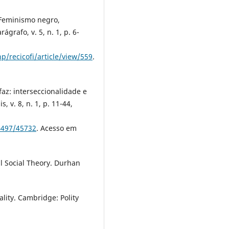
 Feminismo negro,
ágrafo, v. 5, n. 1, p. 6-
p/recicofi/article/view/559
.
faz: interseccionalidade e
, v. 8, n. 1, p. 11-44,
84497/45732
. Acesso em
cal Social Theory. Durhan
ality. Cambridge: Polity