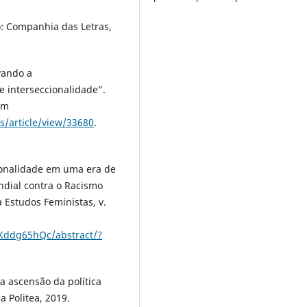
: Companhia das Letras,
vando a
e interseccionalidade”.
em
s/article/view/33680
.
ionalidade em uma era de
ndial contra o Racismo
a Estudos Feministas, v.
bKddg65hQc/abstract/?
 ascensão da política
a Politea, 2019.