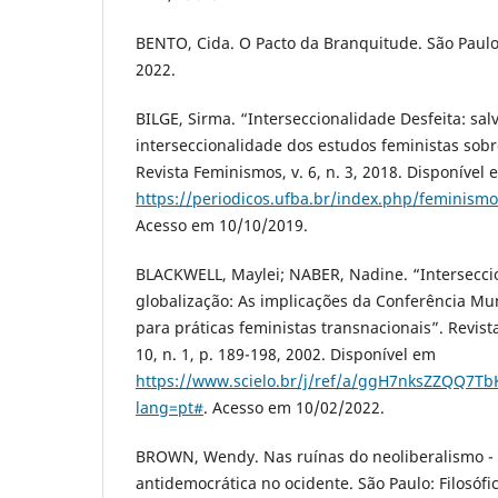
BENTO, Cida. O Pacto da Branquitude. São Paulo
2022.
BILGE, Sirma. “Interseccionalidade Desfeita: sal
interseccionalidade dos estudos feministas sobr
Revista Feminismos, v. 6, n. 3, 2018. Disponível 
https://periodicos.ufba.br/index.php/feminismo
Acesso em 10/10/2019.
BLACKWELL, Maylei; NABER, Nadine. “Intersecc
globalização: As implicações da Conferência Mu
para práticas feministas transnacionais”. Revist
10, n. 1, p. 189-198, 2002. Disponível em
https://www.scielo.br/j/ref/a/ggH7nksZZQQ7T
lang=pt#
. Acesso em 10/02/2022.
BROWN, Wendy. Nas ruínas do neoliberalismo - a
antidemocrática no ocidente. São Paulo: Filosófic