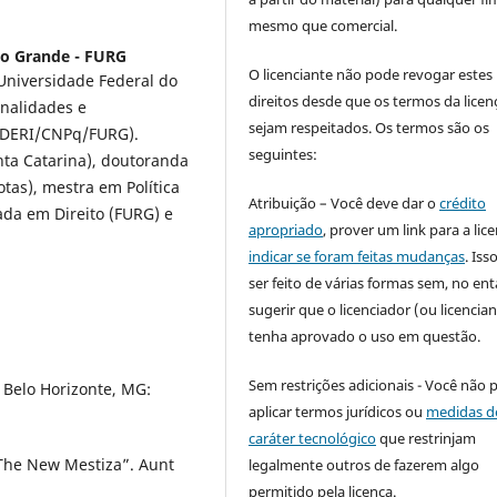
mesmo que comercial.
io Grande - FURG
O licenciante não pode revogar estes
 Universidade Federal do
direitos desde que os termos da licen
onalidades e
sejam respeitados. Os termos são os
INDERI/CNPq/FURG).
seguintes:
nta Catarina), doutoranda
otas), mestra em Política
Atribuição – Você deve dar o
crédito
ada em Direito (FURG) e
apropriado
, prover um link para a lic
indicar se foram feitas mudanças
. Is
ser feito de várias formas sem, no ent
sugerir que o licenciador (ou licencian
tenha aprovado o uso em questão.
Sem restrições adicionais - Você não 
 Belo Horizonte, MG:
aplicar termos jurídicos ou
medidas d
caráter tecnológico
que restrinjam
 The New Mestiza”. Aunt
legalmente outros de fazerem algo
permitido pela licença.