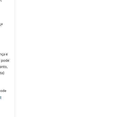
ça
ença e
so pode
anto,
te)
pode
e