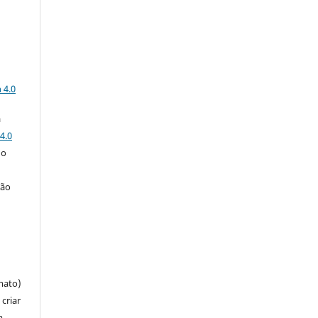
a
 4.0
a
4.0
 o
ção
mato)
criar
m,