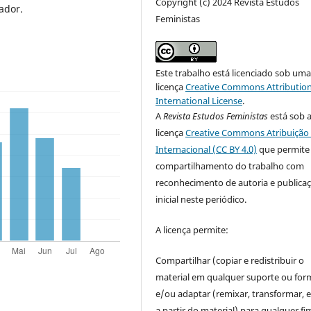
Copyright (c) 2024 Revista Estudos
ador.
Feministas
Este trabalho está licenciado sob um
licença
Creative Commons Attribution
International License
.
A
Revista Estudos Feministas
está sob 
licença
Creative Commons Atribuição 
Internacional (CC BY 4.0)
que permite
compartilhamento do trabalho com
reconhecimento de autoria e publica
inicial neste periódico.
A licença permite:
Compartilhar (copiar e redistribuir o
material em qualquer suporte ou for
e/ou adaptar (remixar, transformar, e 
a partir do material) para qualquer fi