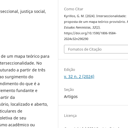
Como Citar
seccional, justiça social,
Kyrillos, G. M. (2024). Interseccionalidade:
proposta de um mapa teórico provisório.
Estudos Feministas
,
32
(2).
https://doi.org/10.1590/1806-9584-
2024v32n290290
Fomatos de Citação
o de um mapa teórico para
terseccionalidade. No
Edição
ruturado a partir de três
v. 32 n. 2 (2024)
 ao surgimento do
endimento do que é a
Seção
 elemento fundante e
Artigos
artir da
rio, localizado e aberto,
ticulares de
Licença
oletiva de seu
ismo acadêmico ou