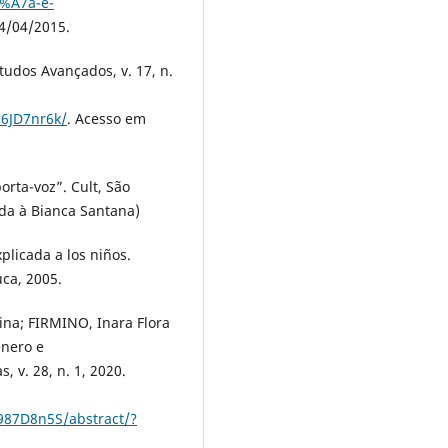
%A7a-e-
4/04/2015.
udos Avançados, v. 17, n.
86JD7nr6k/
. Acesso em
rta-voz”. Cult, São
dida à Bianca Santana)
licada a los niños.
ca, 2005.
tina; FIRMINO, Inara Flora
ênero e
, v. 28, n. 1, 2020.
987D8n5S/abstract/?