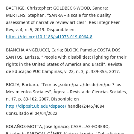
BAETHGE, Christopher; GOLDBECK-WOOD, Sandra;
MERTENS, Stephan. “SANRA – a scale for the quality
assessment of narrative review articles”. Res Integr Peer
Rev, v. 4, n. 5, 2019. Disponible en:
https://doi.org/10.1186/s41073-019-0064-8
.
BIANCHA ANGELUCCI, Carla; BLOCK, Pamela; COSTA DOS
SANTOS, Larissa. “People with disabilities: Fighting for their
rights in the United States of America and Brazil”. Revista
de Educação PUC Campinas, v. 22, n. 3, p. 339-355, 2017.
BIGLIA, Barbara. “Teorías ¿sobre/para/desde/en/por? los
Movimientos Sociales”. Àgora – Revista de Ciencias Sociales,
n. 17, p. 83-102, 2007. Disponible en
http://diposit.ub.edu/dspace/
handle/2445/4084.
Consultado el 04/04/2022.
BOLAÑOS-MOTTA, José Ignacio; CASALLAS-FORERO,
Elizabeth; SABOGAL-GÁMEZ, Viviana Jazmín. “Del activismo