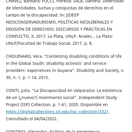
CHÁVEZ, Bárbara; PUCCI, Fiorella; SALA, Daniela. Diversidad
de identidades, luchas y conquistas de derechos en el
campo de la discapacidad. In: JIDEEP
NEOCONSERVADURISMO, POLÍTICAS NEOLIBERALES Y
EROSIÓN DE DERECHOS: DISCURSOS Y PRÁCTICAS EN
CONFLICTO, X, 2017, La Plata, UNLP. Anales... La Plata:
UNLP/Facultad de Trabajo Social, 2017. p. 8.
CHOUINARD, Vera. “Contesting disabling conditions of life
in the Global South: disability activists’ and service
providers’ experiences in Guyana”. Disability and Society, v.
30, n. 1, p. 1-14, 2015.
CONTI, Julia. “La Discapacidad en Valparaíso: La existencia
de un (¿nuevo?) movimiento social”. Independent Study
Project (ISP) Collection, p. 1-41, 2020. Disponible en
https://digitalcollections.sit.edu/isp_collection/3321
.
Consultado el 04/04/2022.
CONTINO, Alejandro. Análisis de la experiencia