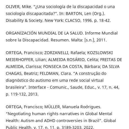
OLIVER, Mike. “¿Una sociología de la discapacidad o una
sociología discapacitada?”. In: BARTON, Len (Org.).
Disability & Society. New York: CLACSO, 1996. p. 18-42.
ORGANIZACIÓN MUNDIAL DE LA SALUD. Informe Mundial
sobre la Discapacidad. Resumen. Malta: [s.n.], 2011.
ORTEGA, Francisco; ZORZANELLI, Rafaela; KOZSLOWSKI
MEIERHOFFER, Lilian; ALMEIDA ROSÁRIO, Celita; FREITAS DE
ALMEIDA, Clarissa; FONSECA DA COSTA, Bárbara; DA SILVA
CHAGAS, Beatriz; FELDMAN, Clara. “A construção do
diagnóstico do autismo em uma rede social virtual
brasileira”. Interface - Comunic., Saude, Educ., v. 17, n. 44,
p. 119-132, 2013.
ORTEGA, Francisco; MÜLLER, Manuela Rodrigues.
“Negotiating human rights narratives in Global Mental
Health: Autism and ADHD controversies in Brazil”. Global
Public Health, v. 17, n. 11, p. 3189-3203, 2022.