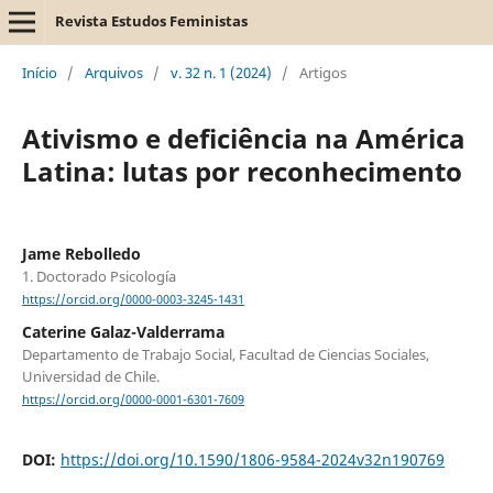
Revista Estudos Feministas
Início
/
Arquivos
/
v. 32 n. 1 (2024)
/
Artigos
Ativismo e deficiência na América
Latina: lutas por reconhecimento
Jame Rebolledo
1. Doctorado Psicología
https://orcid.org/0000-0003-3245-1431
Caterine Galaz-Valderrama
Departamento de Trabajo Social, Facultad de Ciencias Sociales,
Universidad de Chile.
https://orcid.org/0000-0001-6301-7609
DOI:
https://doi.org/10.1590/1806-9584-2024v32n190769