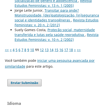
Socialização de gênero e adolescência
,
Revista
Estudos Feministas: v. 13 n. 1 (2005)
Jorge Leite Junior,
Transitar para onde?
Monstruosidade, (des)patologização, (in)segurança
social e identidades transgêneras
,
Revista Estudos
Feministas: v. 20 n. 2 (2012)
Suely Gomes Costa,
Proteção social, maternidade
transferida e lutas pela saúde reprodutiva
,
Revista
Estudos Feministas: v. 10 n. 2 (2002)
<<
<
4
5
6
7
8
9
10
11
12
13
14
15
16
17
18
>
>>
Você também pode
iniciar uma pesquisa avançada por
similaridade
para este artigo.
Enviar Submissão
Idioma