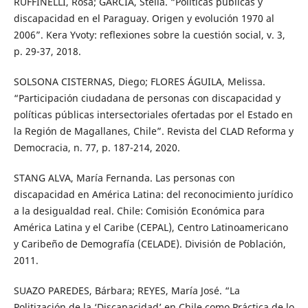
RUFFINELLI, Rosa; GARCÍA, Stella. “Políticas públicas y
discapacidad en el Paraguay. Origen y evolución 1970 al
2006”. Kera Yvoty: reflexiones sobre la cuestión social, v. 3,
p. 29-37, 2018.
SOLSONA CISTERNAS, Diego; FLORES ÁGUILA, Melissa.
“Participación ciudadana de personas con discapacidad y
políticas públicas intersectoriales ofertadas por el Estado en
la Región de Magallanes, Chile”. Revista del CLAD Reforma y
Democracia, n. 77, p. 187-214, 2020.
STANG ALVA, María Fernanda. Las personas con
discapacidad en América Latina: del reconocimiento jurídico
a la desigualdad real. Chile: Comisión Económica para
América Latina y el Caribe (CEPAL), Centro Latinoamericano
y Caribeño de Demografía (CELADE). División de Población,
2011.
SUAZO PAREDES, Bárbara; REYES, María José. “La
Politización de la ‘Discapacidad’ en Chile como Práctica de lo