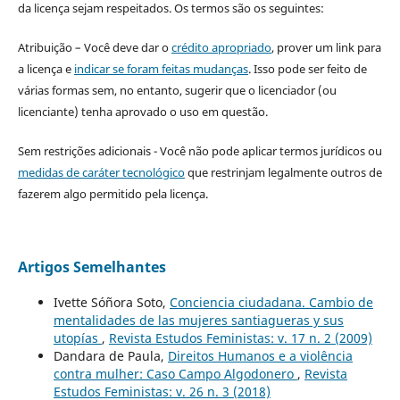
da licença sejam respeitados. Os termos são os seguintes:
Atribuição – Você deve dar o
crédito apropriado
, prover um link para
a licença e
indicar se foram feitas mudanças
. Isso pode ser feito de
várias formas sem, no entanto, sugerir que o licenciador (ou
licenciante) tenha aprovado o uso em questão.
Sem restrições adicionais - Você não pode aplicar termos jurídicos ou
medidas de caráter tecnológico
que restrinjam legalmente outros de
fazerem algo permitido pela licença.
Artigos Semelhantes
Ivette Sóñora Soto,
Conciencia ciudadana. Cambio de
mentalidades de las mujeres santiagueras y sus
utopías
,
Revista Estudos Feministas: v. 17 n. 2 (2009)
Dandara de Paula,
Direitos Humanos e a violência
contra mulher: Caso Campo Algodonero
,
Revista
Estudos Feministas: v. 26 n. 3 (2018)