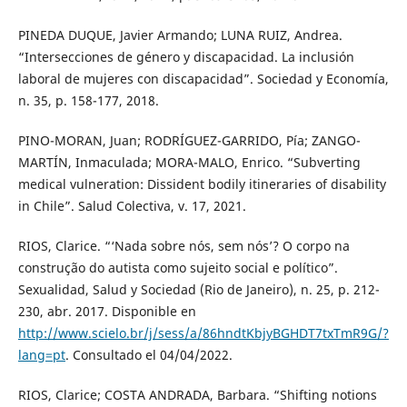
PINEDA DUQUE, Javier Armando; LUNA RUIZ, Andrea.
“Intersecciones de género y discapacidad. La inclusión
laboral de mujeres con discapacidad”. Sociedad y Economía,
n. 35, p. 158-177, 2018.
PINO-MORAN, Juan; RODRÍGUEZ-GARRIDO, Pía; ZANGO-
MARTÍN, Inmaculada; MORA-MALO, Enrico. “Subverting
medical vulneration: Dissident bodily itineraries of disability
in Chile”. Salud Colectiva, v. 17, 2021.
RIOS, Clarice. “‘Nada sobre nós, sem nós’? O corpo na
construção do autista como sujeito social e político”.
Sexualidad, Salud y Sociedad (Rio de Janeiro), n. 25, p. 212-
230, abr. 2017. Disponible en
http://www.scielo.br/j/sess/a/86hndtKbjyBGHDT7txTmR9G/?
lang=pt
. Consultado el 04/04/2022.
RIOS, Clarice; COSTA ANDRADA, Barbara. “Shifting notions