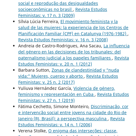
social e reprodução das desigualdades
socioeconômicas no brasil
,
Revista Estudos
Feministas: v. 17 n. 3 (2009)
Sílvia Lúcia Ferreira,
El movimiento feminista y la
salud de las mujeres: la experiencia de los Centros de
Planificación Familiar (CPF) en Catalunya (1976-1982)
,
Revista Estudos Feministas: v. 16 n. 3 (2008)
Andreia de Castro-Rodrigues, Ana Sacau,
La influencia
del género en las decisiones de los tribunales: del
paternalismo judicial a los papeles familiares
,
Revista
Estudos Feministas: v. 20 n. 1 (2012)
Barbara Sutton,
Zonas de clandestinidad y “nuda
vida:” Mujeres, cuerpo y aborto
,
Revista Estudos
Feministas: v. 25 n. 2 (2017)
Yuliuva Hernández García,
Violencia de género,
feminismo y representación en Cuba
,
Revista Estudos
Feministas: v. 27 n. 1 (2019)
Fátima Cechetto, Simone Monteiro,
Discriminação, cor
e intervenção social entre jovens na cidade do Rio de
Janeiro (RJ, Brasil): a perspectiva masculina
,
Revista
Estudos Feministas: v. 14 n. 1 (2006)
Verena Stolke,
O enigma das interseções: classe,