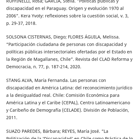
RUFFINELLI, Rosa; GARCÍA, Stella. “Políticas públicas y
discapacidad en el Paraguay. Origen y evolución 1970 al
2006”. Kera Yvoty: reflexiones sobre la cuestión social, v. 3,
p. 29-37, 2018.
SOLSONA CISTERNAS, Diego; FLORES ÁGUILA, Melissa.
“Participación ciudadana de personas con discapacidad y
políticas públicas intersectoriales ofertadas por el Estado en
la Región de Magallanes, Chile”. Revista del CLAD Reforma y
Democracia, n. 77, p. 187-214, 2020.
STANG ALVA, María Fernanda. Las personas con
discapacidad en América Latina: del reconocimiento jurídico
a la desigualdad real. Chile: Comisión Económica para
América Latina y el Caribe (CEPAL), Centro Latinoamericano
y Caribeño de Demografía (CELADE). División de Población,
2011.
SUAZO PAREDES, Bárbara; REYES, María José. “La
Politización de la ‘Discapacidad’ en Chile como Práctica de lo