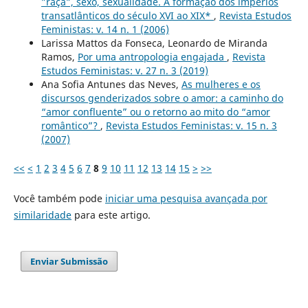
”raça”, sexo, sexualidade. A formação dos impérios
transatlânticos do século XVI ao XIX*
,
Revista Estudos
Feministas: v. 14 n. 1 (2006)
Larissa Mattos da Fonseca, Leonardo de Miranda
Ramos,
Por uma antropologia engajada
,
Revista
Estudos Feministas: v. 27 n. 3 (2019)
Ana Sofia Antunes das Neves,
As mulheres e os
discursos genderizados sobre o amor: a caminho do
“amor confluente” ou o retorno ao mito do “amor
romântico”?
,
Revista Estudos Feministas: v. 15 n. 3
(2007)
<<
<
1
2
3
4
5
6
7
8
9
10
11
12
13
14
15
>
>>
Você também pode
iniciar uma pesquisa avançada por
similaridade
para este artigo.
Enviar Submissão