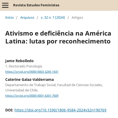
Revista Estudos Feministas
Início
/
Arquivos
/
v. 32 n. 1 (2024)
/
Artigos
Ativismo e deficiência na América
Latina: lutas por reconhecimento
Jame Rebolledo
1. Doctorado Psicología
https://orcid.org/0000-0003-3245-1431
Caterine Galaz-Valderrama
Departamento de Trabajo Social, Facultad de Ciencias Sociales,
Universidad de Chile.
https://orcid.org/0000-0001-6301-7609
DOI:
https://doi.org/10.1590/1806-9584-2024v32n190769