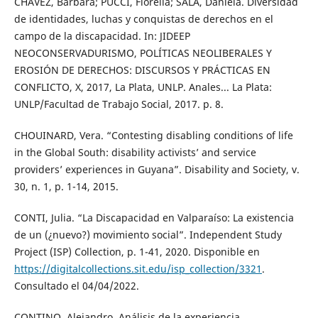
CHÁVEZ, Bárbara; PUCCI, Fiorella; SALA, Daniela. Diversidad
de identidades, luchas y conquistas de derechos en el
campo de la discapacidad. In: JIDEEP
NEOCONSERVADURISMO, POLÍTICAS NEOLIBERALES Y
EROSIÓN DE DERECHOS: DISCURSOS Y PRÁCTICAS EN
CONFLICTO, X, 2017, La Plata, UNLP. Anales... La Plata:
UNLP/Facultad de Trabajo Social, 2017. p. 8.
CHOUINARD, Vera. “Contesting disabling conditions of life
in the Global South: disability activists’ and service
providers’ experiences in Guyana”. Disability and Society, v.
30, n. 1, p. 1-14, 2015.
CONTI, Julia. “La Discapacidad en Valparaíso: La existencia
de un (¿nuevo?) movimiento social”. Independent Study
Project (ISP) Collection, p. 1-41, 2020. Disponible en
https://digitalcollections.sit.edu/isp_collection/3321
.
Consultado el 04/04/2022.
CONTINO, Alejandro. Análisis de la experiencia