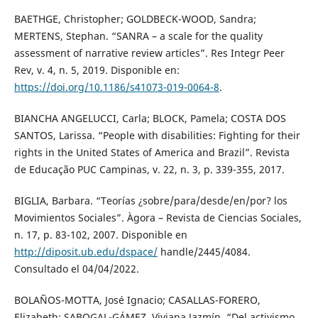
BAETHGE, Christopher; GOLDBECK-WOOD, Sandra;
MERTENS, Stephan. “SANRA – a scale for the quality
assessment of narrative review articles”. Res Integr Peer
Rev, v. 4, n. 5, 2019. Disponible en:
https://doi.org/10.1186/s41073-019-0064-8
.
BIANCHA ANGELUCCI, Carla; BLOCK, Pamela; COSTA DOS
SANTOS, Larissa. “People with disabilities: Fighting for their
rights in the United States of America and Brazil”. Revista
de Educação PUC Campinas, v. 22, n. 3, p. 339-355, 2017.
BIGLIA, Barbara. “Teorías ¿sobre/para/desde/en/por? los
Movimientos Sociales”. Àgora – Revista de Ciencias Sociales,
n. 17, p. 83-102, 2007. Disponible en
http://diposit.ub.edu/dspace/
handle/2445/4084.
Consultado el 04/04/2022.
BOLAÑOS-MOTTA, José Ignacio; CASALLAS-FORERO,
Elizabeth; SABOGAL-GÁMEZ, Viviana Jazmín. “Del activismo