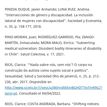
PINEDA DUQUE, Javier Armando; LUNA RUIZ, Andrea.
“Intersecciones de género y discapacidad. La inclusión
laboral de mujeres con discapacidad”. Sociedad y Economía,
n. 35, p. 158-177, 2018.
PINO-MORAN, Juan; RODRÍGUEZ-GARRIDO, Pía; ZANGO-
MARTÍN, Inmaculada; MORA-MALO, Enrico. “Subverting
medical vulneration: Dissident bodily itineraries of disability
in Chile”. Salud Colectiva, v. 17, 2021.
RIOS, Clarice. “‘Nada sobre nós, sem nós’? O corpo na
construção do autista como sujeito social e político”.
Sexualidad, Salud y Sociedad (Rio de Janeiro), n. 25, p. 212-
230, abr. 2017. Disponible en
http://www.scielo.br/j/sess/a/86hndtKbjyBGHDT7txTmR9G/?
lang=pt
. Consultado el 04/04/2022.
RIOS, Clarice; COSTA ANDRADA, Barbara. “Shifting notions