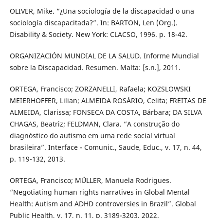
OLIVER, Mike. “¿Una sociología de la discapacidad o una
sociología discapacitada?”. In: BARTON, Len (Org.).
Disability & Society. New York: CLACSO, 1996. p. 18-42.
ORGANIZACIÓN MUNDIAL DE LA SALUD. Informe Mundial
sobre la Discapacidad. Resumen. Malta: [s.n.], 2011.
ORTEGA, Francisco; ZORZANELLI, Rafaela; KOZSLOWSKI
MEIERHOFFER, Lilian; ALMEIDA ROSÁRIO, Celita; FREITAS DE
ALMEIDA, Clarissa; FONSECA DA COSTA, Bárbara; DA SILVA
CHAGAS, Beatriz; FELDMAN, Clara. “A construção do
diagnóstico do autismo em uma rede social virtual
brasileira”. Interface - Comunic., Saude, Educ., v. 17, n. 44,
p. 119-132, 2013.
ORTEGA, Francisco; MÜLLER, Manuela Rodrigues.
“Negotiating human rights narratives in Global Mental
Health: Autism and ADHD controversies in Brazil”. Global
Public Health, v. 17, n. 11, p. 3189-3203, 2022.