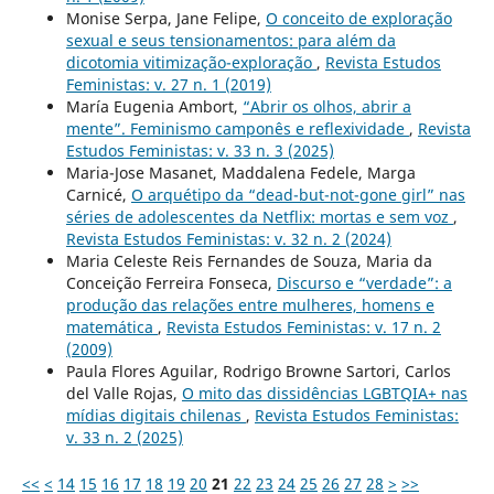
Monise Serpa, Jane Felipe,
O conceito de exploração
sexual e seus tensionamentos: para além da
dicotomia vitimização-exploração
,
Revista Estudos
Feministas: v. 27 n. 1 (2019)
María Eugenia Ambort,
“Abrir os olhos, abrir a
mente”. Feminismo camponês e reflexividade
,
Revista
Estudos Feministas: v. 33 n. 3 (2025)
Maria-Jose Masanet, Maddalena Fedele, Marga
Carnicé,
O arquétipo da “dead-but-not-gone girl” nas
séries de adolescentes da Netflix: mortas e sem voz
,
Revista Estudos Feministas: v. 32 n. 2 (2024)
Maria Celeste Reis Fernandes de Souza, Maria da
Conceição Ferreira Fonseca,
Discurso e “verdade”: a
produção das relações entre mulheres, homens e
matemática
,
Revista Estudos Feministas: v. 17 n. 2
(2009)
Paula Flores Aguilar, Rodrigo Browne Sartori, Carlos
del Valle Rojas,
O mito das dissidências LGBTQIA+ nas
mídias digitais chilenas
,
Revista Estudos Feministas:
v. 33 n. 2 (2025)
<<
<
14
15
16
17
18
19
20
21
22
23
24
25
26
27
28
>
>>