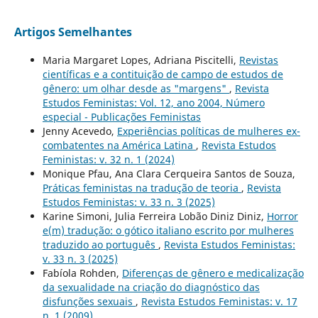
Artigos Semelhantes
Maria Margaret Lopes, Adriana Piscitelli,
Revistas
científicas e a contituição de campo de estudos de
gênero: um olhar desde as "margens"
,
Revista
Estudos Feministas: Vol. 12, ano 2004, Número
especial - Publicações Feministas
Jenny Acevedo,
Experiências políticas de mulheres ex-
combatentes na América Latina
,
Revista Estudos
Feministas: v. 32 n. 1 (2024)
Monique Pfau, Ana Clara Cerqueira Santos de Souza,
Práticas feministas na tradução de teoria
,
Revista
Estudos Feministas: v. 33 n. 3 (2025)
Karine Simoni, Julia Ferreira Lobão Diniz Diniz,
Horror
e(m) tradução: o gótico italiano escrito por mulheres
traduzido ao português
,
Revista Estudos Feministas:
v. 33 n. 3 (2025)
Fabíola Rohden,
Diferenças de gênero e medicalização
da sexualidade na criação do diagnóstico das
disfunções sexuais
,
Revista Estudos Feministas: v. 17
n. 1 (2009)