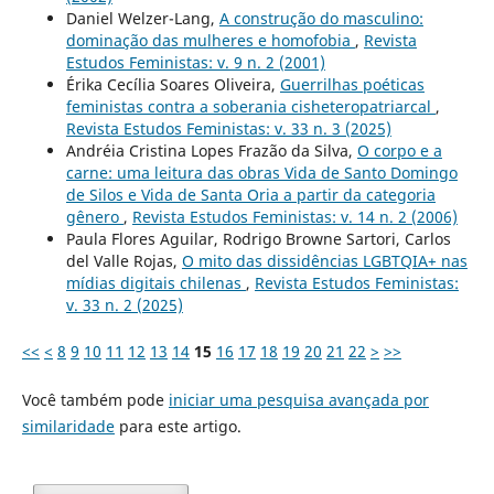
Daniel Welzer-Lang,
A construção do masculino:
dominação das mulheres e homofobia
,
Revista
Estudos Feministas: v. 9 n. 2 (2001)
Érika Cecília Soares Oliveira,
Guerrilhas poéticas
feministas contra a soberania cisheteropatriarcal
,
Revista Estudos Feministas: v. 33 n. 3 (2025)
Andréia Cristina Lopes Frazão da Silva,
O corpo e a
carne: uma leitura das obras Vida de Santo Domingo
de Silos e Vida de Santa Oria a partir da categoria
gênero
,
Revista Estudos Feministas: v. 14 n. 2 (2006)
Paula Flores Aguilar, Rodrigo Browne Sartori, Carlos
del Valle Rojas,
O mito das dissidências LGBTQIA+ nas
mídias digitais chilenas
,
Revista Estudos Feministas:
v. 33 n. 2 (2025)
<<
<
8
9
10
11
12
13
14
15
16
17
18
19
20
21
22
>
>>
Você também pode
iniciar uma pesquisa avançada por
similaridade
para este artigo.