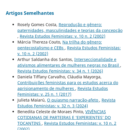
Artigos Semelhantes
Rosely Gomes Costa,
Reprodução e gênero:
paternidades, masculinidades e teorias da concepção
,
Revista Estudos Feministas: v. 10 n. 2 (2002)
Márcia Thereza Couto,
Na trilha do gênero:
pentecostalismo e CEBs
,
Revista Estudos Feministas:
v. 10 n. 2 (2002)
Arthur Saldanha dos Santos,
Interseccionalidade e
ativismos alimentares de mulheres negras no Brasil
,
Revista Estudos Feministas: v. 34 n. 1 (2026)
Daniela Tiffany Carvalho, Cláudia Mayorga,
Contribuições feministas para os estudos acerca do
aprisionamento de mulheres
,
Revista Estudos
Feministas: v. 25 n. 1 (2017)
Julieta Maiarú,
O quiasmo narração-afeto
,
Revista
Estudos Feministas: v. 32 n. 3 (2024)
Benedita Celeste de Moraes Pinto,
VIVÊNCIAS
COTIDIANAS DE PARTEIRAS E ‘EXPERIENTES’ DO
TOCANTINS
,
Revista Estudos Feministas: v. 10 n. 2
(2002)