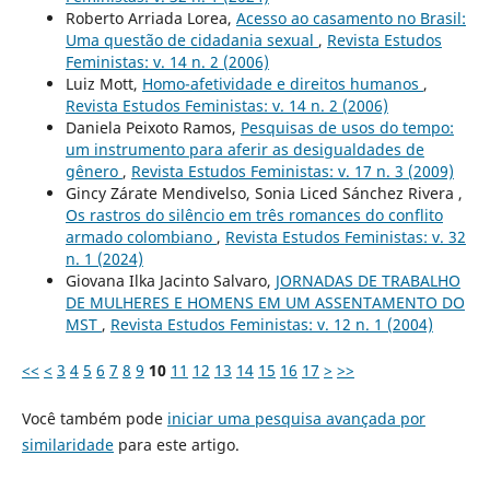
Roberto Arriada Lorea,
Acesso ao casamento no Brasil:
Uma questão de cidadania sexual
,
Revista Estudos
Feministas: v. 14 n. 2 (2006)
Luiz Mott,
Homo-afetividade e direitos humanos
,
Revista Estudos Feministas: v. 14 n. 2 (2006)
Daniela Peixoto Ramos,
Pesquisas de usos do tempo:
um instrumento para aferir as desigualdades de
gênero
,
Revista Estudos Feministas: v. 17 n. 3 (2009)
Gincy Zárate Mendivelso, Sonia Liced Sánchez Rivera ,
Os rastros do silêncio em três romances do conflito
armado colombiano
,
Revista Estudos Feministas: v. 32
n. 1 (2024)
Giovana Ilka Jacinto Salvaro,
JORNADAS DE TRABALHO
DE MULHERES E HOMENS EM UM ASSENTAMENTO DO
MST
,
Revista Estudos Feministas: v. 12 n. 1 (2004)
<<
<
3
4
5
6
7
8
9
10
11
12
13
14
15
16
17
>
>>
Você também pode
iniciar uma pesquisa avançada por
similaridade
para este artigo.