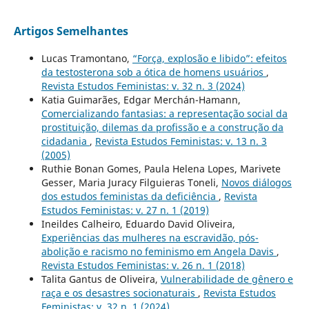
Artigos Semelhantes
Lucas Tramontano,
“Força, explosão e libido”: efeitos
da testosterona sob a ótica de homens usuários
,
Revista Estudos Feministas: v. 32 n. 3 (2024)
Katia Guimarães, Edgar Merchán-Hamann,
Comercializando fantasias: a representação social da
prostituição, dilemas da profissão e a construção da
cidadania
,
Revista Estudos Feministas: v. 13 n. 3
(2005)
Ruthie Bonan Gomes, Paula Helena Lopes, Marivete
Gesser, Maria Juracy Filguieras Toneli,
Novos diálogos
dos estudos feministas da deficiência
,
Revista
Estudos Feministas: v. 27 n. 1 (2019)
Ineildes Calheiro, Eduardo David Oliveira,
Experiências das mulheres na escravidão, pós-
abolição e racismo no feminismo em Angela Davis
,
Revista Estudos Feministas: v. 26 n. 1 (2018)
Talita Gantus de Oliveira,
Vulnerabilidade de gênero e
raça e os desastres socionaturais
,
Revista Estudos
Feministas: v. 32 n. 1 (2024)