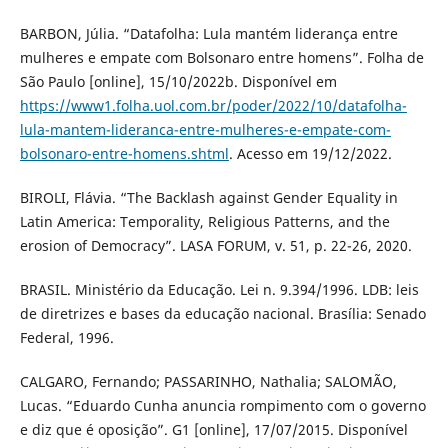
BARBON, Júlia. “Datafolha: Lula mantém liderança entre
mulheres e empate com Bolsonaro entre homens”. Folha de
São Paulo [online], 15/10/2022b. Disponível em
https://www1.folha.uol.com.br/poder/2022/10/datafolha-
lula-mantem-lideranca-entre-mulheres-e-empate-com-
bolsonaro-entre-homens.shtml
. Acesso em 19/12/2022.
BIROLI, Flávia. “The Backlash against Gender Equality in
Latin America: Temporality, Religious Patterns, and the
erosion of Democracy”. LASA FORUM, v. 51, p. 22-26, 2020.
BRASIL. Ministério da Educação. Lei n. 9.394/1996. LDB: leis
de diretrizes e bases da educação nacional. Brasília: Senado
Federal, 1996.
CALGARO, Fernando; PASSARINHO, Nathalia; SALOMÃO,
Lucas. “Eduardo Cunha anuncia rompimento com o governo
e diz que é oposição”. G1 [online], 17/07/2015. Disponível