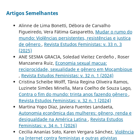
Artigos Semelhantes
Alinne de Lima Bonetti, Débora de Carvalho
Figueiredo, Vera Fátima Gasparetto,
Mudar o rumo do
mundo: Violências persistentes, resistências e justiça
de gênero
,
Revista Estudos Feministas: v. 33 n. 3
(2025)
ANE SESMA GRACIA, Soledad Vieitez Cerdeño , Roser
Manzanera Ruiz,
Economia sexual macua:
reciprocidade, sexualidade e gênero em Moçambique
,
Revista Estudos Feministas: v. 32 n. 1 (2024)
Cristina Scheibe Wolff, Tânia Regina Oliveira Ramos,
Luzinete Simões Minella, Mara Coelho de Souza Lago,
Contra o fim do mundo: trinta anos fazendo gênero
,
Revista Estudos Feministas: v. 32 n. 1 (2024)
Martina Yopo Díaz, Javiera Fuentes Landaeta,
Autonomia econômica das mulheres: gênero, renda e
desigualdade na América Latina
,
Revista Estudos
Feministas: v. 34 n. 1 (2026)
Cecilia Ananías Soto, Karen Vergara Sánchez,
Violência
na Internet contra feministas e outras ativistas