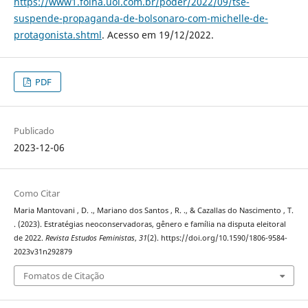
https://www1.folha.uol.com.br/poder/2022/09/tse-
suspende-propaganda-de-bolsonaro-com-michelle-de-
protagonista.shtml
. Acesso em 19/12/2022.
PDF
Publicado
2023-12-06
Como Citar
Maria Mantovani , D. ., Mariano dos Santos , R. ., & Cazallas do Nascimento , T.
. (2023). Estratégias neoconservadoras, gênero e família na disputa eleitoral
de 2022.
Revista Estudos Feministas
,
31
(2). https://doi.org/10.1590/1806-9584-
2023v31n292879
Fomatos de Citação