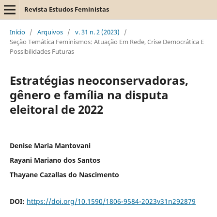
Revista Estudos Feministas
Início
/
Arquivos
/
v. 31 n. 2 (2023)
/
Seção Temática Feminismos: Atuação Em Rede, Crise Democrática E
Possibilidades Futuras
Estratégias neoconservadoras,
gênero e família na disputa
eleitoral de 2022
Denise Maria Mantovani
Rayani Mariano dos Santos
Thayane Cazallas do Nascimento
DOI:
https://doi.org/10.1590/1806-9584-2023v31n292879