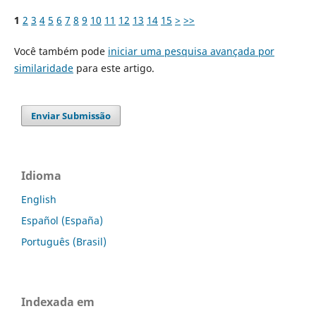
1
2
3
4
5
6
7
8
9
10
11
12
13
14
15
>
>>
Você também pode
iniciar uma pesquisa avançada por
similaridade
para este artigo.
Enviar Submissão
Idioma
English
Español (España)
Português (Brasil)
Indexada em