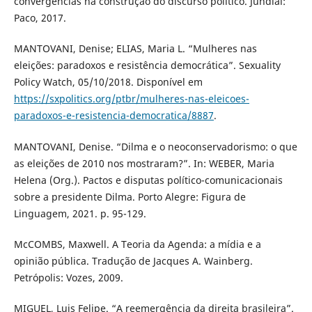
convergências na construção do discurso político. Jundiaí:
Paco, 2017.
MANTOVANI, Denise; ELIAS, Maria L. “Mulheres nas
eleições: paradoxos e resistência democrática”. Sexuality
Policy Watch, 05/10/2018. Disponível em
https://sxpolitics.org/ptbr/mulheres-nas-eleicoes-
paradoxos-e-resistencia-democratica/8887
.
MANTOVANI, Denise. “Dilma e o neoconservadorismo: o que
as eleições de 2010 nos mostraram?”. In: WEBER, Maria
Helena (Org.). Pactos e disputas político-comunicacionais
sobre a presidente Dilma. Porto Alegre: Figura de
Linguagem, 2021. p. 95-129.
McCOMBS, Maxwell. A Teoria da Agenda: a mídia e a
opinião pública. Tradução de Jacques A. Wainberg.
Petrópolis: Vozes, 2009.
MIGUEL, Luis Felipe. “A reemergência da direita brasileira”.