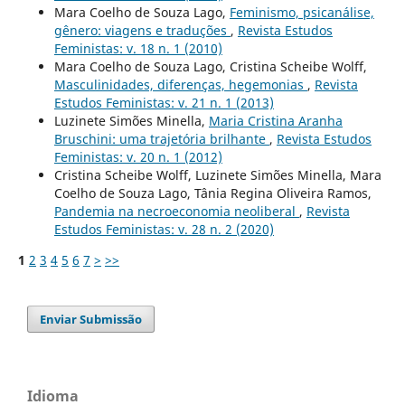
Mara Coelho de Souza Lago,
Feminismo, psicanálise,
gênero: viagens e traduções
,
Revista Estudos
Feministas: v. 18 n. 1 (2010)
Mara Coelho de Souza Lago, Cristina Scheibe Wolff,
Masculinidades, diferenças, hegemonias
,
Revista
Estudos Feministas: v. 21 n. 1 (2013)
Luzinete Simões Minella,
Maria Cristina Aranha
Bruschini: uma trajetória brilhante
,
Revista Estudos
Feministas: v. 20 n. 1 (2012)
Cristina Scheibe Wolff, Luzinete Simões Minella, Mara
Coelho de Souza Lago, Tânia Regina Oliveira Ramos,
Pandemia na necroeconomia neoliberal
,
Revista
Estudos Feministas: v. 28 n. 2 (2020)
1
2
3
4
5
6
7
>
>>
Enviar Submissão
Idioma