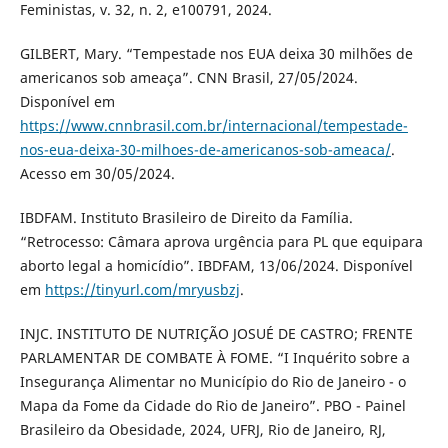
Feministas, v. 32, n. 2, e100791, 2024.
GILBERT, Mary. “Tempestade nos EUA deixa 30 milhões de
americanos sob ameaça”. CNN Brasil, 27/05/2024.
Disponível em
https://www.cnnbrasil.com.br/internacional/tempestade-
nos-eua-deixa-30-milhoes-de-americanos-sob-ameaca/
.
Acesso em 30/05/2024.
IBDFAM. Instituto Brasileiro de Direito da Família.
“Retrocesso: Câmara aprova urgência para PL que equipara
aborto legal a homicídio”. IBDFAM, 13/06/2024. Disponível
em
https://tinyurl.com/mryusbzj
.
INJC. INSTITUTO DE NUTRIÇÃO JOSUÉ DE CASTRO; FRENTE
PARLAMENTAR DE COMBATE À FOME. “I Inquérito sobre a
Insegurança Alimentar no Município do Rio de Janeiro - o
Mapa da Fome da Cidade do Rio de Janeiro”. PBO - Painel
Brasileiro da Obesidade, 2024, UFRJ, Rio de Janeiro, RJ,