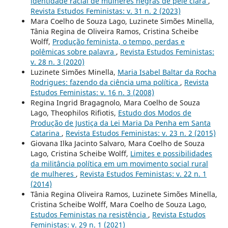
identidade racial de mulheres negras de pele clara
,
Revista Estudos Feministas: v. 31 n. 2 (2023)
Mara Coelho de Souza Lago, Luzinete Simões Minella,
Tânia Regina de Oliveira Ramos, Cristina Scheibe
Wolff,
Produção feminista, o tempo, perdas e
polêmicas sobre palavra
,
Revista Estudos Feministas:
v. 28 n. 3 (2020)
Luzinete Simões Minella,
Maria Isabel Baltar da Rocha
Rodrigues: fazendo da ciência uma política
,
Revista
Estudos Feministas: v. 16 n. 3 (2008)
Regina Ingrid Bragagnolo, Mara Coelho de Souza
Lago, Theophilos Rifiotis,
Estudo dos Modos de
Produção de Justiça da Lei Maria Da Penha em Santa
Catarina
,
Revista Estudos Feministas: v. 23 n. 2 (2015)
Giovana Ilka Jacinto Salvaro, Mara Coelho de Souza
Lago, Cristina Scheibe Wolff,
Limites e possibilidades
da militância política em um movimento social rural
de mulheres
,
Revista Estudos Feministas: v. 22 n. 1
(2014)
Tânia Regina Oliveira Ramos, Luzinete Simões Minella,
Cristina Scheibe Wolff, Mara Coelho de Souza Lago,
Estudos Feministas na resistência
,
Revista Estudos
Feministas: v. 29 n. 1 (2021)