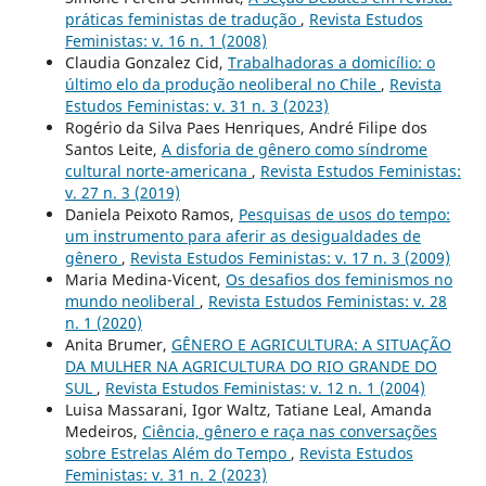
práticas feministas de tradução
,
Revista Estudos
Feministas: v. 16 n. 1 (2008)
Claudia Gonzalez Cid,
Trabalhadoras a domicílio: o
último elo da produção neoliberal no Chile
,
Revista
Estudos Feministas: v. 31 n. 3 (2023)
Rogério da Silva Paes Henriques, André Filipe dos
Santos Leite,
A disforia de gênero como síndrome
cultural norte-americana
,
Revista Estudos Feministas:
v. 27 n. 3 (2019)
Daniela Peixoto Ramos,
Pesquisas de usos do tempo:
um instrumento para aferir as desigualdades de
gênero
,
Revista Estudos Feministas: v. 17 n. 3 (2009)
Maria Medina-Vicent,
Os desafios dos feminismos no
mundo neoliberal
,
Revista Estudos Feministas: v. 28
n. 1 (2020)
Anita Brumer,
GÊNERO E AGRICULTURA: A SITUAÇÃO
DA MULHER NA AGRICULTURA DO RIO GRANDE DO
SUL
,
Revista Estudos Feministas: v. 12 n. 1 (2004)
Luisa Massarani, Igor Waltz, Tatiane Leal, Amanda
Medeiros,
Ciência, gênero e raça nas conversações
sobre Estrelas Além do Tempo
,
Revista Estudos
Feministas: v. 31 n. 2 (2023)