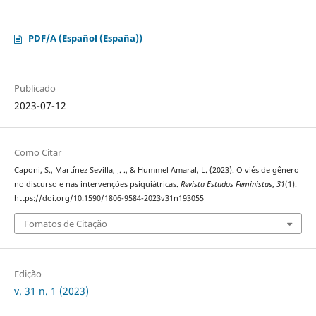
PDF/A (Español (España))
Publicado
2023-07-12
Como Citar
Caponi, S., Martínez Sevilla, J. ., & Hummel Amaral, L. (2023). O viés de gênero
no discurso e nas intervenções psiquiátricas.
Revista Estudos Feministas
,
31
(1).
https://doi.org/10.1590/1806-9584-2023v31n193055
Fomatos de Citação
Edição
v. 31 n. 1 (2023)