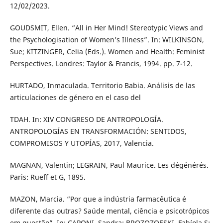
12/02/2023.
GOUDSMIT, Ellen. “All in Her Mind! Stereotypic Views and
the Psychologisation of Women’s Illness”. In: WILKINSON,
Sue; KITZINGER, Celia (Eds.). Women and Health: Feminist
Perspectives. Londres: Taylor & Francis, 1994. pp. 7-12.
HURTADO, Inmaculada. Territorio Babia. Análisis de las
articulaciones de género en el caso del
TDAH. In: XIV CONGRESO DE ANTROPOLOGÍA.
ANTROPOLOGÍAS EN TRANSFORMACIÓN: SENTIDOS,
COMPROMISOS Y UTOPÍAS, 2017, Valencia.
MAGNAN, Valentin; LEGRAIN, Paul Maurice. Les dégénérés.
Paris: Rueff et G, 1895.
MAZON, Marcia. “Por que a indústria farmacêutica é
diferente das outras? Saúde mental, ciência e psicotrópicos
em questão”. In: CAPONI, Sandra; BROZOZOESKI, Fabíola S;