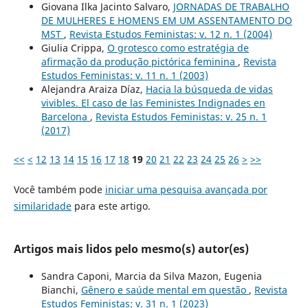
Giovana Ilka Jacinto Salvaro,
JORNADAS DE TRABALHO
DE MULHERES E HOMENS EM UM ASSENTAMENTO DO
MST
,
Revista Estudos Feministas: v. 12 n. 1 (2004)
Giulia Crippa,
O grotesco como estratégia de
afirmação da produção pictórica feminina
,
Revista
Estudos Feministas: v. 11 n. 1 (2003)
Alejandra Araiza Díaz,
Hacia la búsqueda de vidas
vivibles. El caso de las Feministes Indignades en
Barcelona
,
Revista Estudos Feministas: v. 25 n. 1
(2017)
<<
<
12
13
14
15
16
17
18
19
20
21
22
23
24
25
26
>
>>
Você também pode
iniciar uma pesquisa avançada por
similaridade
para este artigo.
Artigos mais lidos pelo mesmo(s) autor(es)
Sandra Caponi, Marcia da Silva Mazon, Eugenia
Bianchi,
Gênero e saúde mental em questão
,
Revista
Estudos Feministas: v. 31 n. 1 (2023)