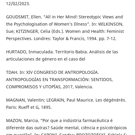
12/02/2023.
GOUDSMIT, Ellen. “All in Her Mind! Stereotypic Views and
the Psychologisation of Women’s Illness”. In: WILKINSON,
Sue; KITZINGER, Celia (Eds.). Women and Health: Feminist
Perspectives. Londres: Taylor & Francis, 1994. pp. 7-12.
HURTADO, Inmaculada. Territorio Babia. Análisis de las
articulaciones de género en el caso del
TDAH. In: XIV CONGRESO DE ANTROPOLOGÍA.
ANTROPOLOGÍAS EN TRANSFORMACIÓN: SENTIDOS,
COMPROMISOS Y UTOPÍAS, 2017, Valencia.
MAGNAN, Valentin; LEGRAIN, Paul Maurice. Les dégénérés.
Paris: Rueff et G, 1895.
MAZON, Marcia. “Por que a indústria farmacêutica é
diferente das outras? Saúde mental, ciência e psicotrópicos
em questão”. In: CAPONI, Sandra; BROZOZOESKI, Fabíola S;