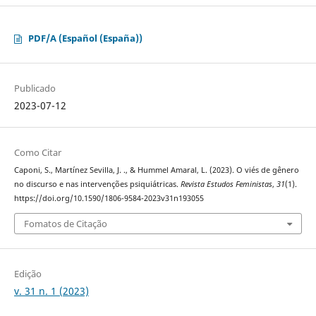
PDF/A (Español (España))
Publicado
2023-07-12
Como Citar
Caponi, S., Martínez Sevilla, J. ., & Hummel Amaral, L. (2023). O viés de gênero
no discurso e nas intervenções psiquiátricas.
Revista Estudos Feministas
,
31
(1).
https://doi.org/10.1590/1806-9584-2023v31n193055
Fomatos de Citação
Edição
v. 31 n. 1 (2023)