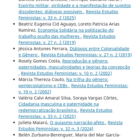
Espírito militar, virilidade e a manifestação de sujeitos
dissidentes: diálogos possíveis
,
Revista Estudos
Feministas: v. 33 n. 2 (2025)
Beatriz Eugenia Cid Aguayo, Loreto Patricia Arias
Ramírez,
Economia Solidária na politização do
trabalho oculto das mulheres
,
Revista Estudos
Feministas: v. 27 n. 2 (2019)
Jéssica Antunes Ferrara,
Diálogos entre Colonialidade
e Gênero
,
Revista Estudos Feministas: v. 27 n. 2 (2019)
Rosely Gomes Costa,
Reprodução e gênero:
paternidades, masculinidades e teorias da concepção
,
Revista Estudos Feministas: v. 10 n. 2 (2002)
Márcia Thereza Couto,
Na trilha do gênero:
pentecostalismo e CEBs
,
Revista Estudos Feministas:
v. 10 n. 2 (2002)
Valéria Calvi Amaral Silva, Soraya Vargas Côrtes,
Cidadania masculina e paternidade na
redemocratização brasileira
,
Revista Estudos
Feministas: v. 33 n. 2 (2025)
Julieta Maiarú,
O quiasmo narração-afeto
,
Revista
Estudos Feministas: v. 32 n. 3 (2024)
Belén Zurbano-Berenguer, María del Mar García-