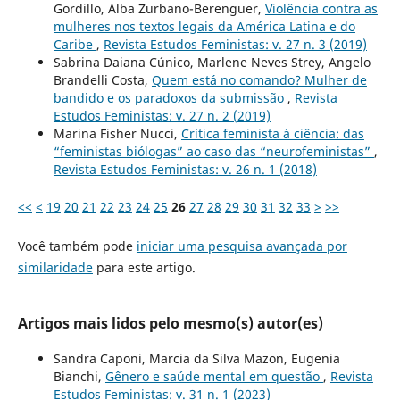
Gordillo, Alba Zurbano-Berenguer,
Violência contra as
mulheres nos textos legais da América Latina e do
Caribe
,
Revista Estudos Feministas: v. 27 n. 3 (2019)
Sabrina Daiana Cúnico, Marlene Neves Strey, Angelo
Brandelli Costa,
Quem está no comando? Mulher de
bandido e os paradoxos da submissão
,
Revista
Estudos Feministas: v. 27 n. 2 (2019)
Marina Fisher Nucci,
Crítica feminista à ciência: das
“feministas biólogas” ao caso das “neurofeministas”
,
Revista Estudos Feministas: v. 26 n. 1 (2018)
<<
<
19
20
21
22
23
24
25
26
27
28
29
30
31
32
33
>
>>
Você também pode
iniciar uma pesquisa avançada por
similaridade
para este artigo.
Artigos mais lidos pelo mesmo(s) autor(es)
Sandra Caponi, Marcia da Silva Mazon, Eugenia
Bianchi,
Gênero e saúde mental em questão
,
Revista
Estudos Feministas: v. 31 n. 1 (2023)