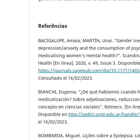
Referências
BACIGALUPE, Amaia; MARTÍN, Unai. “Gender ineq
depression/anxiety and the consumption of psy
medicalising women’s mental health?”. Scandina
Health [En línea]. 2020, v. 49, Issue 3. Disponibl
https://journals.sagepub.com/doi/10.1177/140
Consultado el 16/02/2023.
BIANCHI, Eugenia. “¿De qué hablamos cuando 
medicalización? Sobre adjetivaciones, reduccioni
concepto en ciencias sociales”. Relmecs. [En línea
Disponible en
http://sedici.unlp.edu.ar/handle
el 16/02/2023.
BOMBARDA, Miguel. Lições sobre a Epilepsia. Lis