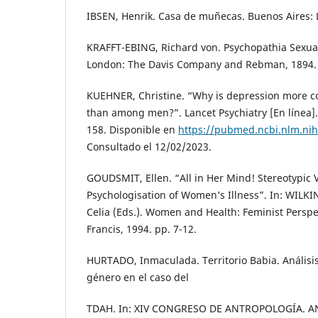
IBSEN, Henrik. Casa de muñecas. Buenos Aires: 
KRAFFT-EBING, Richard von. Psychopathia Sexual
London: The Davis Company and Rebman, 1894.
KUEHNER, Christine. “Why is depression mor
than among men?”. Lancet Psychiatry [En línea]. 2
158. Disponible en
https://pubmed.ncbi.nlm.ni
Consultado el 12/02/2023.
GOUDSMIT, Ellen. “All in Her Mind! Stereotypic 
Psychologisation of Women’s Illness”. In: WILK
Celia (Eds.). Women and Health: Feminist Perspec
Francis, 1994. pp. 7-12.
HURTADO, Inmaculada. Territorio Babia. Análisis
género en el caso del
TDAH. In: XIV CONGRESO DE ANTROPOLOGÍA. 