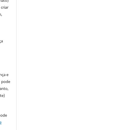
mato)
criar
m,
ça
ença e
so pode
anto,
te)
pode
e