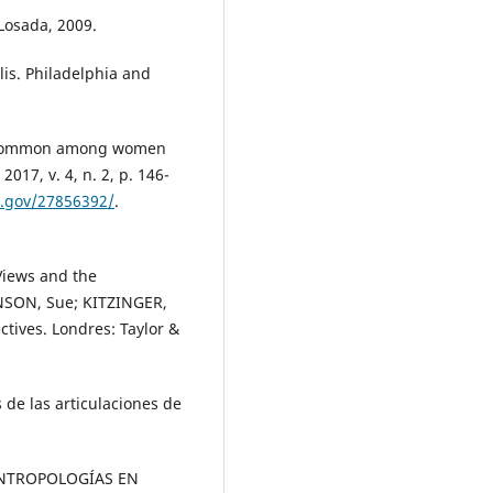
Losada, 2009.
is. Philadelphia and
e common among women
017, v. 4, n. 2, p. 146-
h.gov/27856392/
.
Views and the
INSON, Sue; KITZINGER,
tives. Londres: Taylor &
 de las articulaciones de
ANTROPOLOGÍAS EN