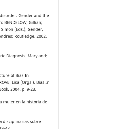
 disorder. Gender and the
In: BENDELOW, Gillian;
 Simon (Eds.), Gender,
ondres: Routledge, 2002.
ric Diagnosis. Maryland:
ture of Bias In
OVE, Lisa (Orgs.). Bias In
ook, 2004. p. 9-23.
a mujer en la historia de
rdisciplinarias sobre
19-48.