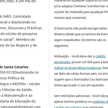
material em qualquer suporte ou for
 em 2000, e um Pós-do
e/ou adaptar (remixar, transformar, e 
a partir do material) para qualquer fi
6-5483. Contratado
mesmo que comercial.
ocial e doutorando no
es, Discursos y Prácticas
O licenciante não pode revogar estes
do núcleo de pesquisa
direitos desde que os termos da licen
ón social”. Membro do
sejam respeitados. Os termos são os
ios de las Mujeres y de
seguintes:
Atribuição – Você deve dar o
crédito
apropriado
, prover um link para a lic
de Santa Catarina
indicar se foram feitas mudanças
. Is
7769-5515Doutoranda no
ser feito de várias formas sem, no ent
cia Política da
sugerir que o licenciador (ou licencian
tegra o NESFHis - núcleo
tenha aprovado o uso em questão.
as Ciências da Saúde.
o à Manutenção e ao
Sem restrições adicionais - Você não 
etaria de Educação do
aplicar termos jurídicos ou
medidas d
eticiahummel@hotmail.com
caráter tecnológico
que restrinjam