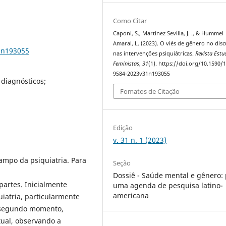
Como Citar
Caponi, S., Martínez Sevilla, J. ., & Hummel
Amaral, L. (2023). O viés de gênero no disc
1n193055
nas intervenções psiquiátricas.
Revista Estu
Feministas
,
31
(1). https://doi.org/10.1590/
9584-2023v31n193055
 diagnósticos;
Fomatos de Citação
Edição
v. 31 n. 1 (2023)
ampo da psiquiatria. Para
Seção
Dossiê - Saúde mental e gênero:
partes. Inicialmente
uma agenda de pesquisa latino-
americana
uiatria, particularmente
 segundo momento,
atual, observando a