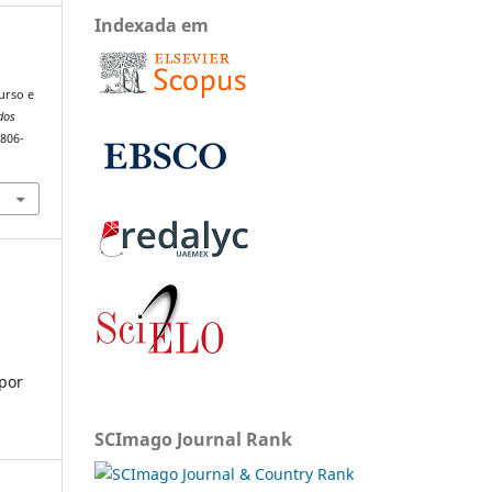
Indexada em
urso e
dos
1806-
 por
SCImago Journal Rank