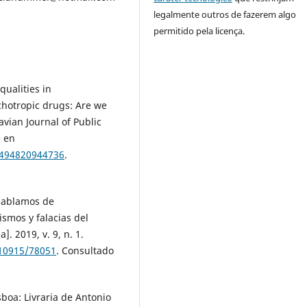
legalmente outros de fazerem algo
permitido pela licença.
ualities in
chotropic drugs: Are we
vian Journal of Public
e en
3494820944736
.
hablamos de
smos y falacias del
]. 2019, v. 9, n. 1.
/10915/78051
. Consultado
boa: Livraria de Antonio