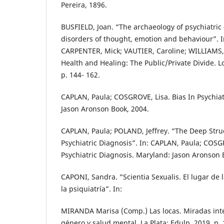
Pereira, 1896.
BUSFIELD, Joan. “The archaeology of psychiatric
disorders of thought, emotion and behaviour”. 
CARPENTER, Mick; VAUTIER, Caroline; WILLIAMS,
Health and Healing: The Public/Private Divide. L
p. 144- 162.
CAPLAN, Paula; COSGROVE, Lisa. Bias In Psychiat
Jason Aronson Book, 2004.
CAPLAN, Paula; POLAND, Jeffrey. “The Deep Struc
Psychiatric Diagnosis”. In: CAPLAN, Paula; COSGR
Psychiatric Diagnosis. Maryland: Jason Aronson B
CAPONI, Sandra. “Scientia Sexualis. El lugar de l
la psiquiatría”. In:
MIRANDA Marisa (Comp.) Las locas. Miradas inte
género y salud mental. La Plata: Edulp, 2019. p. 