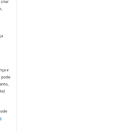
criar
m,
ça
ença e
so pode
anto,
te)
pode
e