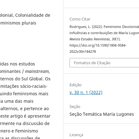
onial, Colonialidade de
Como Citar
eminismos plurais
Rodrigues, L. (2022). Feminismo Decolonial
influências e contribuições de María Lugon
Revista Estudos Feministas
,
30
(1).
https://doi.org/10.1590/1806-9584-
2022v30n184278
Fomatos de Citação
idas nos estudos
dominantes /
mainstream
,
ternos do Sul Global. Os
Edição
mitações sócio-raciais-
v. 30 n. 1 (2022)
ruindo feminismos mais
ada uma das mais
Seção
alternos, e pertence ao
Seção Temática María Lugones
este artigo é apresentar
larmente na discussão de
Gênero e Feminismo
Licença
ra as discussões de