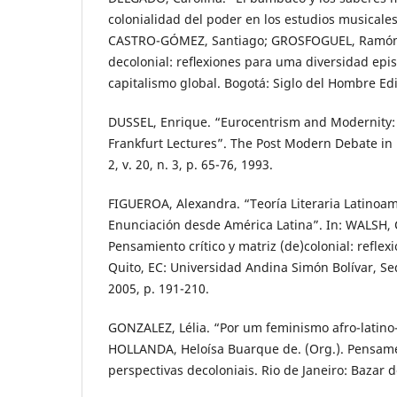
colonialidad del poder en los estudios musicales
CASTRO-GÓMEZ, Santiago; GROSFOGUEL, Ramón (
decolonial: reﬂexiones para uma diversidad epis
capitalismo global. Bogotá: Siglo del Hombre Edi
DUSSEL, Enrique. “Eurocentrism and Modernity: 
Frankfurt Lectures”. The Post Modern Debate in
2, v. 20, n. 3, p. 65-76, 1993.
FIGUEROA, Alexandra. “Teoría Literaria Latinoam
Enunciación desde América Latina”. In: WALSH, C
Pensamiento crítico y matriz (de)colonial: reflex
Quito, EC: Universidad Andina Simón Bolívar, Se
2005, p. 191-210.
GONZALEZ, Lélia. “Por um feminismo afro-latino
HOLLANDA, Heloísa Buarque de. (Org.). Pensame
perspectivas decoloniais. Rio de Janeiro: Bazar 