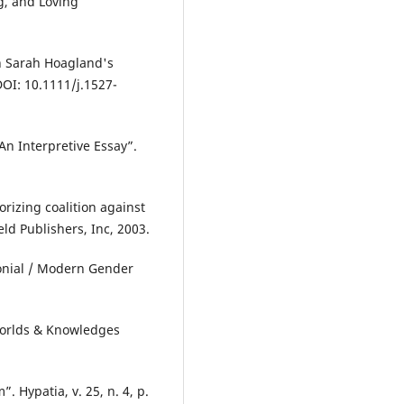
g, and Loving
n Sarah Hoagland's
DOI: 10.1111/j.1527-
n Interpretive Essay”.
rizing coalition against
ld Publishers, Inc, 2003.
onial / Modern Gender
Worlds & Knowledges
 Hypatia, v. 25, n. 4, p.