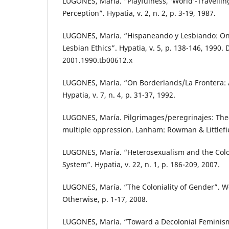
LUGONES, María. “Playfulness, ‘World’-Travellin
Perception”. Hypatia, v. 2, n. 2, p. 3-19, 1987.
LUGONES, María. “Hispaneando y Lesbiando: O
Lesbian Ethics”. Hypatia, v. 5, p. 138-146, 1990. 
2001.1990.tb00612.x
LUGONES, María. “On Borderlands/La Frontera: A
Hypatia, v. 7, n. 4, p. 31-37, 1992.
LUGONES, María. Pilgrimages/peregrinajes: Theo
multiple oppression. Lanham: Rowman & Littlefie
LUGONES, María. “Heterosexualism and the Col
System”. Hypatia, v. 22, n. 1, p. 186-209, 2007.
LUGONES, María. “The Coloniality of Gender”. 
Otherwise, p. 1-17, 2008.
LUGONES, María. “Toward a Decolonial Feminism”.