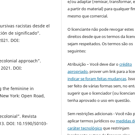
e/ou adaptar (remixar, transformar, e 
a partir do material) para qualquer fi
mesmo que comercial.
rsivas racistas desde el
O licenciante não pode revogar estes
ción de significado”.
direitos desde que os termos da licen
 2021. DOI:
sejam respeitados. Os termos são os
seguintes:
decolonial approach”.
Atribuição – Você deve dar o
crédito
, 2021. DOI:
apropriado
, prover um link para a lic
indicar se foram feitas mudanças
. Is
ser feito de várias formas sem, no ent
 the feminine in
sugerir que o licenciador (ou licencian
. New York: Open Road,
tenha aprovado o uso em questão.
Sem restrições adicionais - Você não 
colonial”. Revista
aplicar termos jurídicos ou
medidas d
2013. DOI: 10.1590/S0103-
caráter tecnológico
que restrinjam