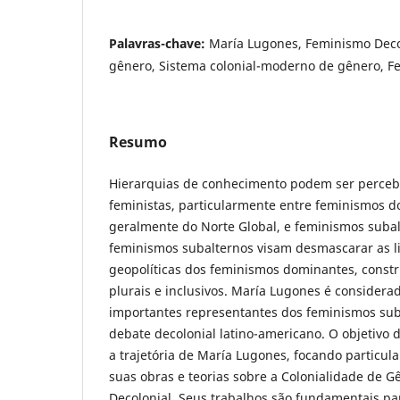
Palavras-chave:
María Lugones, Feminismo Decol
gênero, Sistema colonial-moderno de gênero, F
Resumo
Hierarquias de conhecimento podem ser perceb
feministas, particularmente entre feminismos 
geralmente do Norte Global, e feminismos subal
feminismos subalternos visam desmascarar as li
geopolíticas dos feminismos dominantes, const
plurais e inclusivos. María Lugones é consider
importantes representantes dos feminismos sub
debate decolonial latino-americano. O objetivo d
a trajetória de María Lugones, focando particu
suas obras e teorias sobre a Colonialidade de 
Decolonial. Seus trabalhos são fundamentais pa