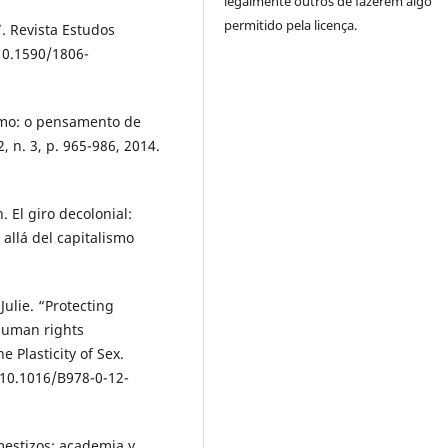
legalmente outros de fazerem algo
permitido pela licença.
. Revista Estudos
 10.1590/1806-
smo: o pensamento de
, n. 3, p. 965-986, 2014.
l giro decolonial:
allá del capitalismo
ulie. “Protecting
 human rights
 Plasticity of Sex.
 10.1016/B978-0-12-
mestizos: academia y