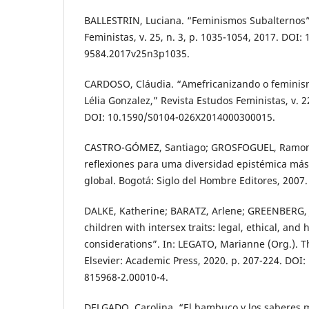
BALLESTRIN, Luciana. “Feminismos Subalternos”
Feministas, v. 25, n. 3, p. 1035-1054, 2017. DOI:
9584.2017v25n3p1035.
CARDOSO, Cláudia. “Amefricanizando o femini
Lélia Gonzalez,” Revista Estudos Feministas, v. 22
DOI: 10.1590/S0104-026X2014000300015.
CASTRO-GÓMEZ, Santiago; GROSFOGUEL, Ramon. E
reﬂexiones para uma diversidad epistémica más 
global. Bogotá: Siglo del Hombre Editores, 2007.
DALKE, Katherine; BARATZ, Arlene; GREENBERG, J
children with intersex traits: legal, ethical, and
considerations”. In: LEGATO, Marianne (Org.). The
Elsevier: Academic Press, 2020. p. 207-224. DOI:
815968-2.00010-4.
DELGADO, Carolina. “El bambuco y los saberes 