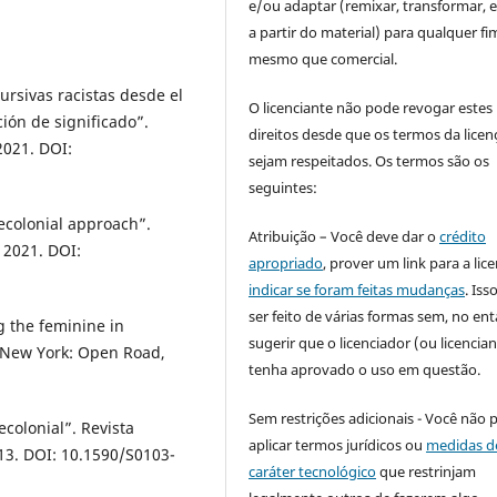
e/ou adaptar (remixar, transformar, e 
a partir do material) para qualquer fi
mesmo que comercial.
rsivas racistas desde el
O licenciante não pode revogar estes
ción de significado”.
direitos desde que os termos da licen
 2021. DOI:
sejam respeitados. Os termos são os
seguintes:
decolonial approach”.
Atribuição – Você deve dar o
crédito
, 2021. DOI:
apropriado
, prover um link para a lic
indicar se foram feitas mudanças
. Is
ser feito de várias formas sem, no ent
 the feminine in
sugerir que o licenciador (ou licencian
. New York: Open Road,
tenha aprovado o uso em questão.
Sem restrições adicionais - Você não 
colonial”. Revista
aplicar termos jurídicos ou
medidas d
2013. DOI: 10.1590/S0103-
caráter tecnológico
que restrinjam