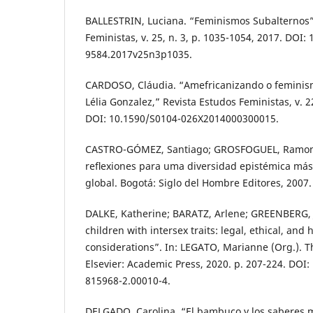
BALLESTRIN, Luciana. “Feminismos Subalternos”
Feministas, v. 25, n. 3, p. 1035-1054, 2017. DOI:
9584.2017v25n3p1035.
CARDOSO, Cláudia. “Amefricanizando o femini
Lélia Gonzalez,” Revista Estudos Feministas, v. 22
DOI: 10.1590/S0104-026X2014000300015.
CASTRO-GÓMEZ, Santiago; GROSFOGUEL, Ramon. E
reﬂexiones para uma diversidad epistémica más 
global. Bogotá: Siglo del Hombre Editores, 2007.
DALKE, Katherine; BARATZ, Arlene; GREENBERG, J
children with intersex traits: legal, ethical, and
considerations”. In: LEGATO, Marianne (Org.). The
Elsevier: Academic Press, 2020. p. 207-224. DOI:
815968-2.00010-4.
DELGADO, Carolina. “El bambuco y los saberes 