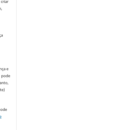
criar
m,
ça
ença e
so pode
anto,
te)
pode
e