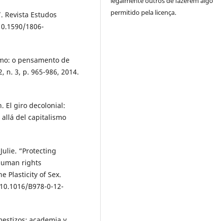
legalmente outros de fazerem algo
permitido pela licença.
. Revista Estudos
 10.1590/1806-
smo: o pensamento de
, n. 3, p. 965-986, 2014.
l giro decolonial:
allá del capitalismo
ulie. “Protecting
 human rights
 Plasticity of Sex.
 10.1016/B978-0-12-
mestizos: academia y