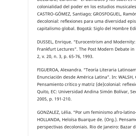
colonialidad del poder en los estudios musicales
CASTRO-GÓMEZ, Santiago; GROSFOGUEL, Ramón (
decolonial: reﬂexiones para uma diversidad epis
capitalismo global. Bogotá: Siglo del Hombre Edi
DUSSEL, Enrique. “Eurocentrism and Modernity: 
Frankfurt Lectures”. The Post Modern Debate in
2, v. 20, n. 3, p. 65-76, 1993.
FIGUEROA, Alexandra. “Teoría Literaria Latinoam
Enunciación desde América Latina”. In: WALSH, C
Pensamiento crítico y matriz (de)colonial: reflex
Quito, EC: Universidad Andina Simón Bolívar, Se
2005, p. 191-210.
GONZALEZ, Lélia. “Por um feminismo afro-latino
HOLLANDA, Heloísa Buarque de. (Org.). Pensame
perspectivas decoloniais. Rio de Janeiro: Bazar 