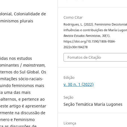
onial, Colonialidade de
Como Citar
eminismos plurais
Rodrigues, L. (2022). Feminismo Decolonial
influências e contribuições de María Lugon
Revista Estudos Feministas
,
30
(1).
https://doi.org/10.1590/1806-9584-
2022v30n184278
Fomatos de Citação
idas nos estudos
dominantes /
mainstream
,
ternos do Sul Global. Os
Edição
mitações sócio-raciais-
v. 30 n. 1 (2022)
ruindo feminismos mais
ada uma das mais
Seção
alternos, e pertence ao
Seção Temática María Lugones
este artigo é apresentar
larmente na discussão de
Gênero e Feminismo
Licença
ra as discussões de