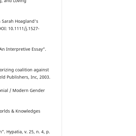
g, and Loving
n Sarah Hoagland's
DOI: 10.1111/j.1527-
n Interpretive Essay”.
rizing coalition against
ld Publishers, Inc, 2003.
onial / Modern Gender
Worlds & Knowledges
 Hypatia, v. 25, n. 4, p.