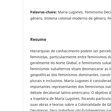
Palavras-chave:
María Lugones, Feminismo Decol
gênero, Sistema colonial-moderno de gênero, F
Resumo
Hierarquias de conhecimento podem ser perceb
feministas, particularmente entre feminismos 
geralmente do Norte Global, e feminismos subal
feminismos subalternos visam desmascarar as li
geopolíticas dos feminismos dominantes, const
plurais e inclusivos. María Lugones é consider
importantes representantes dos feminismos sub
debate decolonial latino-americano. O objetivo d
a trajetória de María Lugones, focando particu
suas obras e teorias sobre a Colonialidade de 
Decolonial. Seus trabalhos são fundamentais pa