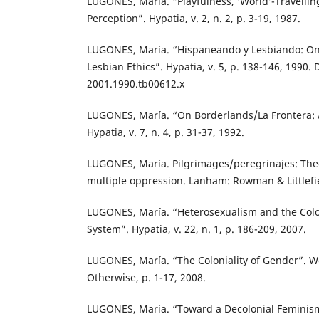
LUGONES, María. “Playfulness, ‘World’-Travellin
Perception”. Hypatia, v. 2, n. 2, p. 3-19, 1987.
LUGONES, María. “Hispaneando y Lesbiando: O
Lesbian Ethics”. Hypatia, v. 5, p. 138-146, 1990. 
2001.1990.tb00612.x
LUGONES, María. “On Borderlands/La Frontera: A
Hypatia, v. 7, n. 4, p. 31-37, 1992.
LUGONES, María. Pilgrimages/peregrinajes: Theo
multiple oppression. Lanham: Rowman & Littlefie
LUGONES, María. “Heterosexualism and the Col
System”. Hypatia, v. 22, n. 1, p. 186-209, 2007.
LUGONES, María. “The Coloniality of Gender”. 
Otherwise, p. 1-17, 2008.
LUGONES, María. “Toward a Decolonial Feminism”.