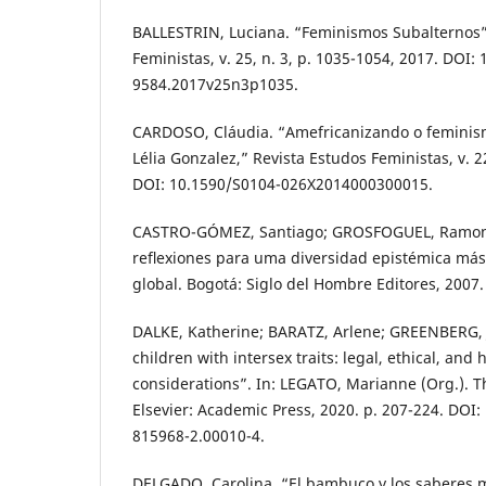
BALLESTRIN, Luciana. “Feminismos Subalternos”
Feministas, v. 25, n. 3, p. 1035-1054, 2017. DOI:
9584.2017v25n3p1035.
CARDOSO, Cláudia. “Amefricanizando o femini
Lélia Gonzalez,” Revista Estudos Feministas, v. 22
DOI: 10.1590/S0104-026X2014000300015.
CASTRO-GÓMEZ, Santiago; GROSFOGUEL, Ramon. E
reﬂexiones para uma diversidad epistémica más 
global. Bogotá: Siglo del Hombre Editores, 2007.
DALKE, Katherine; BARATZ, Arlene; GREENBERG, J
children with intersex traits: legal, ethical, and
considerations”. In: LEGATO, Marianne (Org.). The
Elsevier: Academic Press, 2020. p. 207-224. DOI:
815968-2.00010-4.
DELGADO, Carolina. “El bambuco y los saberes 