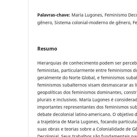
Palavras-chave:
María Lugones, Feminismo Decol
gênero, Sistema colonial-moderno de gênero, F
Resumo
Hierarquias de conhecimento podem ser perceb
feministas, particularmente entre feminismos 
geralmente do Norte Global, e feminismos subal
feminismos subalternos visam desmascarar as li
geopolíticas dos feminismos dominantes, const
plurais e inclusivos. María Lugones é consider
importantes representantes dos feminismos sub
debate decolonial latino-americano. O objetivo d
a trajetória de María Lugones, focando particu
suas obras e teorias sobre a Colonialidade de 
Decolonial. Seus trabalhos são fundamentais pa