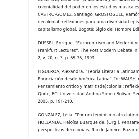
colonialidad del poder en los estudios musicales
CASTRO-GÓMEZ, Santiago; GROSFOGUEL, Ramón (
decolonial: reﬂexiones para uma diversidad epis
capitalismo global. Bogotá: Siglo del Hombre Edi
DUSSEL, Enrique. “Eurocentrism and Modernity: 
Frankfurt Lectures”. The Post Modern Debate in
2, v. 20, n. 3, p. 65-76, 1993.
FIGUEROA, Alexandra. “Teoría Literaria Latinoam
Enunciación desde América Latina”. In: WALSH, C
Pensamiento crítico y matriz (de)colonial: reflex
Quito, EC: Universidad Andina Simón Bolívar, Se
2005, p. 191-210.
GONZALEZ, Lélia. “Por um feminismo afro-latino
HOLLANDA, Heloísa Buarque de. (Org.). Pensame
perspectivas decoloniais. Rio de Janeiro: Bazar 