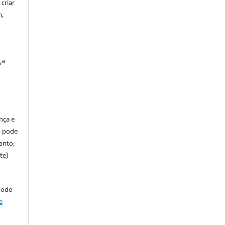
criar
m,
ça
ença e
so pode
anto,
te)
pode
e