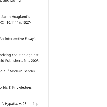
g, and Loving
n Sarah Hoagland's
DOI: 10.1111/j.1527-
n Interpretive Essay”.
rizing coalition against
ld Publishers, Inc, 2003.
onial / Modern Gender
Worlds & Knowledges
 Hypatia, v. 25, n. 4, p.