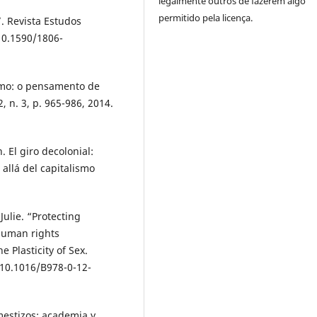
legalmente outros de fazerem algo
permitido pela licença.
. Revista Estudos
 10.1590/1806-
smo: o pensamento de
, n. 3, p. 965-986, 2014.
l giro decolonial:
allá del capitalismo
ulie. “Protecting
 human rights
 Plasticity of Sex.
 10.1016/B978-0-12-
mestizos: academia y