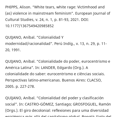
PHIPPS, Alison. “White tears, white rage: Victimhood and
(as) violence in mainstream feminism”. European Journal of
Cultural Studies, v. 24, n. 1, p. 81-93, 2021. DOI:
10.1177/1367549420985852
QUIJANO, Aníbal. “Colonialidad Y
modernidad/racionalidad”. Perú Indíg., v. 13, n. 29, p. 11-
20, 1991.
QUIJANO, Aníbal. “Colonialidade do poder, eurocentrismo e
América Latina”. In: LANDER, Edgardo (Org.). A
colonialidade do saber: eurocentrismo e ciências sociais.
Perspectivas latino-americanas. Buenos Aires: CLACSO,
2005. p. 227-278.
QUIJANO, Aníbal. “Colonialidad del poder y clasificación
social”. In: CASTRO-GÓMEZ, Santiago; GROSFOGUEL, Ramón
(Orgs.). El giro decolonial: reﬂexiones para uma diversidad
epistémica más allá del capitalismo global. Bogotá: Siglo del