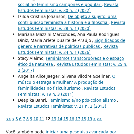
social no feminismo camponês e popular
,
Revista
Estudos Feministas: v. 30 n. 2 (2022)
Izilda Cristina Johanson,
De objeto a sujeito: uma
contribuição feminista à história e à filosofia
,
Revista
Estudos Feministas: v. 28 n. 1 (2020)
Mariana Mazzini Marcondes, Ana Paula Rodrigues
Diniz, Maria Arlete Duarte de Araújo ,
Significados de
gênero e narrativas de políticas públicas
,
Revista
Estudos Feministas: v. 34 n. 1 (2026)
Stacy Alaimo,
Feminismos transcorpóreos e o espaço
ético da natureza
,
Revista Estudos Feministas: v. 25 n.
2 (2017)
Angelita Alice Jaeger, Silvana Vilodre Goellner,
O
músculo estraga a mulher? A produção de
feminilidades no fisiculturismo
,
Revista Estudos
Feministas: v. 19 n. 3 (2011)
Deepika Bahri,
Feminismo e/no pós-colonialismo
,
Revista Estudos Feministas: v. 21 n. 2 (2013)
<<
<
5
6
7
8
9
10
11
12
13
14
15
16
17
18
19
>
>>
Você também pode
iniciar uma pesquisa avançada por