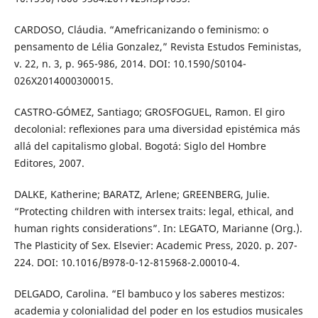
CARDOSO, Cláudia. “Amefricanizando o feminismo: o
pensamento de Lélia Gonzalez,” Revista Estudos Feministas,
v. 22, n. 3, p. 965-986, 2014. DOI: 10.1590/S0104-
026X2014000300015.
CASTRO-GÓMEZ, Santiago; GROSFOGUEL, Ramon. El giro
decolonial: reﬂexiones para uma diversidad epistémica más
allá del capitalismo global. Bogotá: Siglo del Hombre
Editores, 2007.
DALKE, Katherine; BARATZ, Arlene; GREENBERG, Julie.
“Protecting children with intersex traits: legal, ethical, and
human rights considerations”. In: LEGATO, Marianne (Org.).
The Plasticity of Sex. Elsevier: Academic Press, 2020. p. 207-
224. DOI: 10.1016/B978-0-12-815968-2.00010-4.
DELGADO, Carolina. “El bambuco y los saberes mestizos:
academia y colonialidad del poder en los estudios musicales