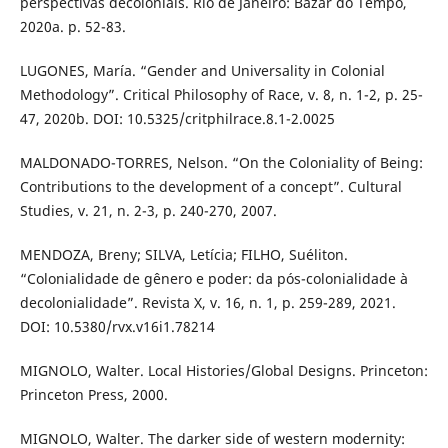
perspectivas decoloniais. Rio de Janeiro: Bazar do Tempo,
2020a. p. 52-83.
LUGONES, María. “Gender and Universality in Colonial
Methodology”. Critical Philosophy of Race, v. 8, n. 1-2, p. 25-
47, 2020b. DOI: 10.5325/critphilrace.8.1-2.0025
MALDONADO-TORRES, Nelson. “On the Coloniality of Being:
Contributions to the development of a concept”. Cultural
Studies, v. 21, n. 2-3, p. 240-270, 2007.
MENDOZA, Breny; SILVA, Letícia; FILHO, Suéliton.
“Colonialidade de gênero e poder: da pós-colonialidade à
decolonialidade”. Revista X, v. 16, n. 1, p. 259-289, 2021.
DOI: 10.5380/rvx.v16i1.78214
MIGNOLO, Walter. Local Histories/Global Designs. Princeton:
Princeton Press, 2000.
MIGNOLO, Walter. The darker side of western modernity: