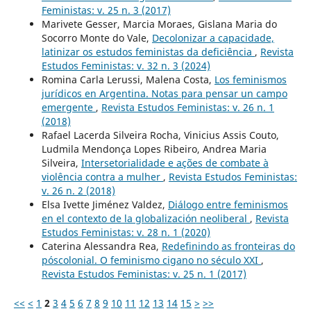
Feministas: v. 25 n. 3 (2017)
Marivete Gesser, Marcia Moraes, Gislana Maria do
Socorro Monte do Vale,
Decolonizar a capacidade,
latinizar os estudos feministas da deficiência
,
Revista
Estudos Feministas: v. 32 n. 3 (2024)
Romina Carla Lerussi, Malena Costa,
Los feminismos
jurídicos en Argentina. Notas para pensar un campo
emergente
,
Revista Estudos Feministas: v. 26 n. 1
(2018)
Rafael Lacerda Silveira Rocha, Vinicius Assis Couto,
Ludmila Mendonça Lopes Ribeiro, Andrea Maria
Silveira,
Intersetorialidade e ações de combate à
violência contra a mulher
,
Revista Estudos Feministas:
v. 26 n. 2 (2018)
Elsa Ivette Jiménez Valdez,
Diálogo entre feminismos
en el contexto de la globalización neoliberal
,
Revista
Estudos Feministas: v. 28 n. 1 (2020)
Caterina Alessandra Rea,
Redefinindo as fronteiras do
póscolonial. O feminismo cigano no século XXI
,
Revista Estudos Feministas: v. 25 n. 1 (2017)
<<
<
1
2
3
4
5
6
7
8
9
10
11
12
13
14
15
>
>>