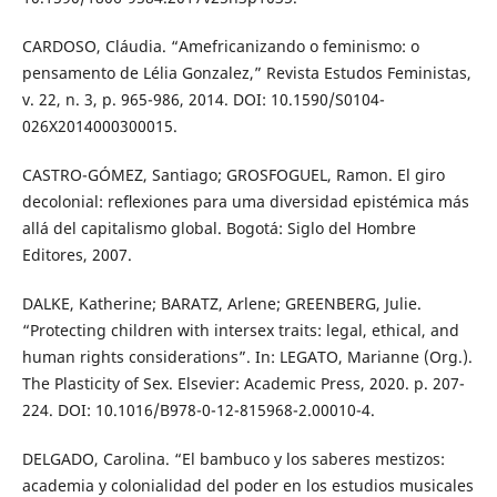
CARDOSO, Cláudia. “Amefricanizando o feminismo: o
pensamento de Lélia Gonzalez,” Revista Estudos Feministas,
v. 22, n. 3, p. 965-986, 2014. DOI: 10.1590/S0104-
026X2014000300015.
CASTRO-GÓMEZ, Santiago; GROSFOGUEL, Ramon. El giro
decolonial: reﬂexiones para uma diversidad epistémica más
allá del capitalismo global. Bogotá: Siglo del Hombre
Editores, 2007.
DALKE, Katherine; BARATZ, Arlene; GREENBERG, Julie.
“Protecting children with intersex traits: legal, ethical, and
human rights considerations”. In: LEGATO, Marianne (Org.).
The Plasticity of Sex. Elsevier: Academic Press, 2020. p. 207-
224. DOI: 10.1016/B978-0-12-815968-2.00010-4.
DELGADO, Carolina. “El bambuco y los saberes mestizos:
academia y colonialidad del poder en los estudios musicales