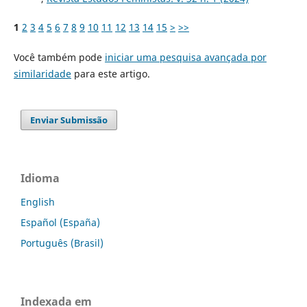
1
2
3
4
5
6
7
8
9
10
11
12
13
14
15
>
>>
Você também pode
iniciar uma pesquisa avançada por
similaridade
para este artigo.
Enviar Submissão
Idioma
English
Español (España)
Português (Brasil)
Indexada em