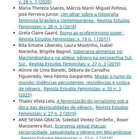
v. 28 n. 1 (2020)
Maria Thereza Soares, Márcia Manir Miguel Feitosa,
José Ferreira Junior,
Um olhar sobre a fotografia
feminista brasileira contemporânea
,
Revista Estudos
Feministas: v. 26 n. 3 (2018)
Greta Claire Gaard,
Rumo ao ecofeminismo queer
,
Revista Estudos Feministas: v. 19 n. 1 (2011)
Rita Simone Liberato, Laura Moutinho, Isabel
Noronha, Brigitte Bagnol,
Soberania alimentar no
Machimbombo e na aldeia: gênero na perspectiva Sul-
Sul
,
Revista Estudos Feministas: v. 27 n. 3 (2019)
Alinne de Lima Bonetti, Débora de Carvalho
Figueiredo, Vera Fátima Gasparetto,
Mudar o rumo do
mundo: Violências persistentes, resistências e justiça
de gênero
,
Revista Estudos Feministas: v. 33 n. 3
(2025)
Thales Vilela Lelo,
A feminização do jornalismo sob a
ótica das desigualdades de gênero
,
Revista Estudos
Feministas: v. 27 n. 2 (2019)
ANE SESMA GRACIA, Soledad Vieitez Cerdeño , Roser
Manzanera Ruiz,
Economia sexual macua:
reciprocidade, sexualidade e gênero em Moçambique
,
Revista Estudos Feministas: v. 32 n. 1 (2024)