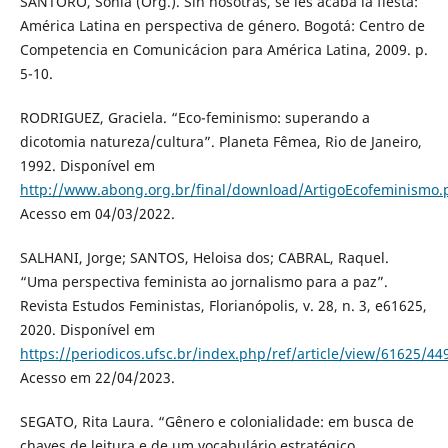
SANTORO, Sonia (Org.). Sin nosotras, se les acaba la fiesta:
América Latina en perspectiva de género. Bogotá: Centro de
Competencia en Comunicácion para América Latina, 2009. p.
5-10.
RODRIGUEZ, Graciela. “Eco-feminismo: superando a
dicotomia natureza/cultura”. Planeta Fêmea, Rio de Janeiro,
1992. Disponível em
http://www.abong.org.br/final/download/ArtigoEcofeminismo.
Acesso em 04/03/2022.
SALHANI, Jorge; SANTOS, Heloisa dos; CABRAL, Raquel.
“Uma perspectiva feminista ao jornalismo para a paz”.
Revista Estudos Feministas, Florianópolis, v. 28, n. 3, e61625,
2020. Disponível em
https://periodicos.ufsc.br/index.php/ref/article/view/61625/44
Acesso em 22/04/2023.
SEGATO, Rita Laura. “Gênero e colonialidade: em busca de
chaves de leitura e de um vocabulário estratégico