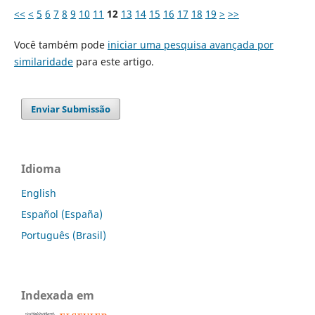
<<
<
5
6
7
8
9
10
11
12
13
14
15
16
17
18
19
>
>>
Você também pode
iniciar uma pesquisa avançada por
similaridade
para este artigo.
Enviar Submissão
Idioma
English
Español (España)
Português (Brasil)
Indexada em