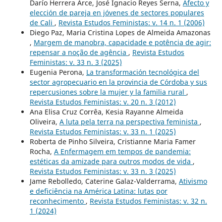
Darío Herrera Arce, José Ignacio Reyes Serna,
Afecto y
elección de pareja en jóvenes de sectores populares
de Cali
,
Revista Estudos Feministas: v. 14 n. 1 (2006)
Diego Paz, Maria Cristina Lopes de Almeida Amazonas
,
Margem de manobra, capacidade e potência de agir:
repensar a noção de agência
,
Revista Estudos
Feministas: v. 33 n. 3 (2025)
Eugenia Perona,
La transformación tecnológica del
sector agropecuario en la provincia de Córdoba y sus
repercusiones sobre la mujer y la familia rural
,
Revista Estudos Feministas: v. 20 n. 3 (2012)
Ana Elisa Cruz Corrêa, Kesia Rayanne Almeida
Oliveira,
A luta pela terra na perspectiva feminista
,
Revista Estudos Feministas: v. 33 n. 1 (2025)
Roberta de Pinho Silveira, Cristianne Maria Famer
Rocha,
A Enfermagem em tempos de pandemia:
estéticas da amizade para outros modos de vida
,
Revista Estudos Feministas: v. 33 n. 3 (2025)
Jame Rebolledo, Caterine Galaz-Valderrama,
Ativismo
e deficiência na América Latina: lutas por
reconhecimento
,
Revista Estudos Feministas: v. 32 n.
1 (2024)