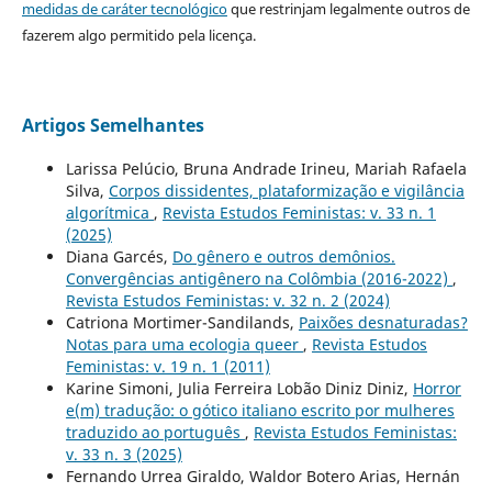
medidas de caráter tecnológico
que restrinjam legalmente outros de
fazerem algo permitido pela licença.
Artigos Semelhantes
Larissa Pelúcio, Bruna Andrade Irineu, Mariah Rafaela
Silva,
Corpos dissidentes, plataformização e vigilância
algorítmica
,
Revista Estudos Feministas: v. 33 n. 1
(2025)
Diana Garcés,
Do gênero e outros demônios.
Convergências antigênero na Colômbia (2016-2022)
,
Revista Estudos Feministas: v. 32 n. 2 (2024)
Catriona Mortimer-Sandilands,
Paixões desnaturadas?
Notas para uma ecologia queer
,
Revista Estudos
Feministas: v. 19 n. 1 (2011)
Karine Simoni, Julia Ferreira Lobão Diniz Diniz,
Horror
e(m) tradução: o gótico italiano escrito por mulheres
traduzido ao português
,
Revista Estudos Feministas:
v. 33 n. 3 (2025)
Fernando Urrea Giraldo, Waldor Botero Arias, Hernán