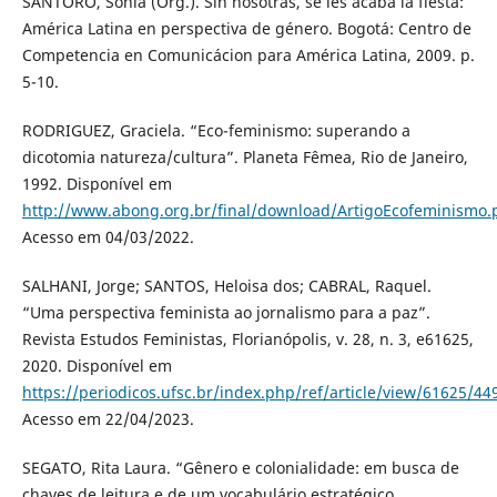
SANTORO, Sonia (Org.). Sin nosotras, se les acaba la fiesta:
América Latina en perspectiva de género. Bogotá: Centro de
Competencia en Comunicácion para América Latina, 2009. p.
5-10.
RODRIGUEZ, Graciela. “Eco-feminismo: superando a
dicotomia natureza/cultura”. Planeta Fêmea, Rio de Janeiro,
1992. Disponível em
http://www.abong.org.br/final/download/ArtigoEcofeminismo.
Acesso em 04/03/2022.
SALHANI, Jorge; SANTOS, Heloisa dos; CABRAL, Raquel.
“Uma perspectiva feminista ao jornalismo para a paz”.
Revista Estudos Feministas, Florianópolis, v. 28, n. 3, e61625,
2020. Disponível em
https://periodicos.ufsc.br/index.php/ref/article/view/61625/44
Acesso em 22/04/2023.
SEGATO, Rita Laura. “Gênero e colonialidade: em busca de
chaves de leitura e de um vocabulário estratégico