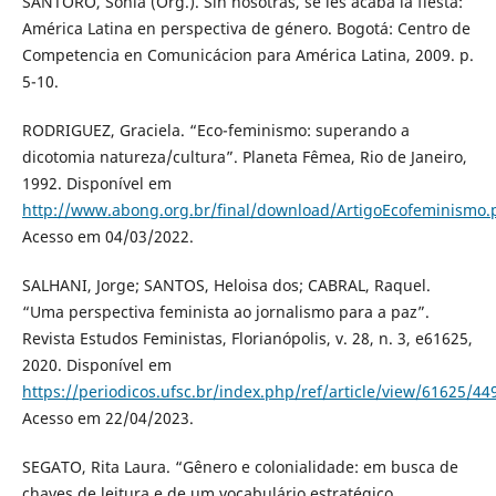
SANTORO, Sonia (Org.). Sin nosotras, se les acaba la fiesta:
América Latina en perspectiva de género. Bogotá: Centro de
Competencia en Comunicácion para América Latina, 2009. p.
5-10.
RODRIGUEZ, Graciela. “Eco-feminismo: superando a
dicotomia natureza/cultura”. Planeta Fêmea, Rio de Janeiro,
1992. Disponível em
http://www.abong.org.br/final/download/ArtigoEcofeminismo.
Acesso em 04/03/2022.
SALHANI, Jorge; SANTOS, Heloisa dos; CABRAL, Raquel.
“Uma perspectiva feminista ao jornalismo para a paz”.
Revista Estudos Feministas, Florianópolis, v. 28, n. 3, e61625,
2020. Disponível em
https://periodicos.ufsc.br/index.php/ref/article/view/61625/44
Acesso em 22/04/2023.
SEGATO, Rita Laura. “Gênero e colonialidade: em busca de
chaves de leitura e de um vocabulário estratégico