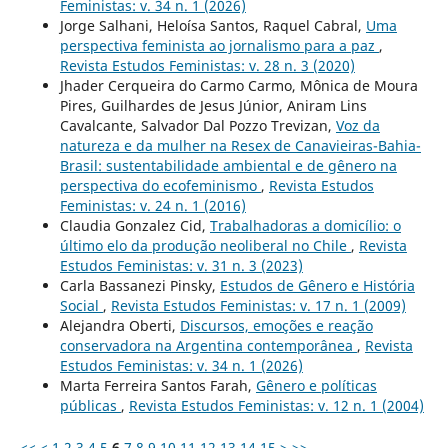
Feministas: v. 34 n. 1 (2026)
Jorge Salhani, Heloísa Santos, Raquel Cabral,
Uma
perspectiva feminista ao jornalismo para a paz
,
Revista Estudos Feministas: v. 28 n. 3 (2020)
Jhader Cerqueira do Carmo Carmo, Mônica de Moura
Pires, Guilhardes de Jesus Júnior, Aniram Lins
Cavalcante, Salvador Dal Pozzo Trevizan,
Voz da
natureza e da mulher na Resex de Canavieiras-Bahia-
Brasil: sustentabilidade ambiental e de gênero na
perspectiva do ecofeminismo
,
Revista Estudos
Feministas: v. 24 n. 1 (2016)
Claudia Gonzalez Cid,
Trabalhadoras a domicílio: o
último elo da produção neoliberal no Chile
,
Revista
Estudos Feministas: v. 31 n. 3 (2023)
Carla Bassanezi Pinsky,
Estudos de Gênero e História
Social
,
Revista Estudos Feministas: v. 17 n. 1 (2009)
Alejandra Oberti,
Discursos, emoções e reação
conservadora na Argentina contemporânea
,
Revista
Estudos Feministas: v. 34 n. 1 (2026)
Marta Ferreira Santos Farah,
Gênero e políticas
públicas
,
Revista Estudos Feministas: v. 12 n. 1 (2004)
<<
<
1
2
3
4
5
6
7
8
9
10
11
12
13
14
15
>
>>