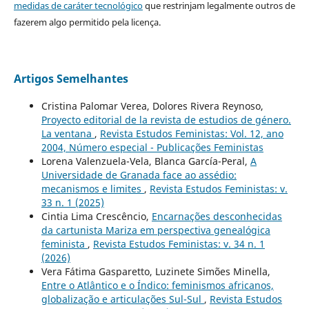
medidas de caráter tecnológico
que restrinjam legalmente outros de
fazerem algo permitido pela licença.
Artigos Semelhantes
Cristina Palomar Verea, Dolores Rivera Reynoso,
Proyecto editorial de la revista de estudios de género.
La ventana
,
Revista Estudos Feministas: Vol. 12, ano
2004, Número especial - Publicações Feministas
Lorena Valenzuela-Vela, Blanca García-Peral,
A
Universidade de Granada face ao assédio:
mecanismos e limites
,
Revista Estudos Feministas: v.
33 n. 1 (2025)
Cintia Lima Crescêncio,
Encarnações desconhecidas
da cartunista Mariza em perspectiva genealógica
feminista
,
Revista Estudos Feministas: v. 34 n. 1
(2026)
Vera Fátima Gasparetto, Luzinete Simões Minella,
Entre o Atlântico e o Índico: feminismos africanos,
globalização e articulações Sul-Sul
,
Revista Estudos