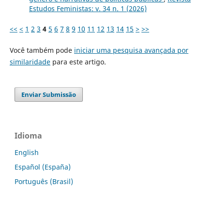
Estudos Feministas: v. 34 n. 1 (2026)
<<
<
1
2
3
4
5
6
7
8
9
10
11
12
13
14
15
>
>>
Você também pode
iniciar uma pesquisa avançada por
similaridade
para este artigo.
Enviar Submissão
Idioma
English
Español (España)
Português (Brasil)