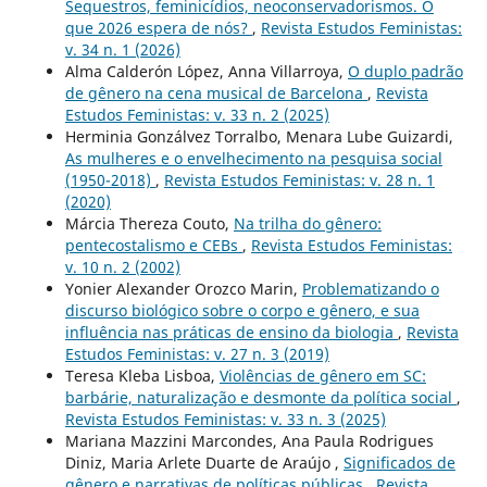
Sequestros, feminicídios, neoconservadorismos. O
que 2026 espera de nós?
,
Revista Estudos Feministas:
v. 34 n. 1 (2026)
Alma Calderón López, Anna Villarroya,
O duplo padrão
de gênero na cena musical de Barcelona
,
Revista
Estudos Feministas: v. 33 n. 2 (2025)
Herminia Gonzálvez Torralbo, Menara Lube Guizardi,
As mulheres e o envelhecimento na pesquisa social
(1950-2018)
,
Revista Estudos Feministas: v. 28 n. 1
(2020)
Márcia Thereza Couto,
Na trilha do gênero:
pentecostalismo e CEBs
,
Revista Estudos Feministas:
v. 10 n. 2 (2002)
Yonier Alexander Orozco Marin,
Problematizando o
discurso biológico sobre o corpo e gênero, e sua
influência nas práticas de ensino da biologia
,
Revista
Estudos Feministas: v. 27 n. 3 (2019)
Teresa Kleba Lisboa,
Violências de gênero em SC:
barbárie, naturalização e desmonte da política social
,
Revista Estudos Feministas: v. 33 n. 3 (2025)
Mariana Mazzini Marcondes, Ana Paula Rodrigues
Diniz, Maria Arlete Duarte de Araújo ,
Significados de
gênero e narrativas de políticas públicas
,
Revista