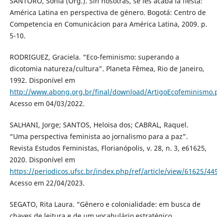
SANTORO, Sonia (Org.). Sin nosotras, se les acaba la fiesta:
América Latina en perspectiva de género. Bogotá: Centro de
Competencia en Comunicácion para América Latina, 2009. p.
5-10.
RODRIGUEZ, Graciela. “Eco-feminismo: superando a
dicotomia natureza/cultura”. Planeta Fêmea, Rio de Janeiro,
1992. Disponível em
http://www.abong.org.br/final/download/ArtigoEcofeminismo.
Acesso em 04/03/2022.
SALHANI, Jorge; SANTOS, Heloisa dos; CABRAL, Raquel.
“Uma perspectiva feminista ao jornalismo para a paz”.
Revista Estudos Feministas, Florianópolis, v. 28, n. 3, e61625,
2020. Disponível em
https://periodicos.ufsc.br/index.php/ref/article/view/61625/44
Acesso em 22/04/2023.
SEGATO, Rita Laura. “Gênero e colonialidade: em busca de
chaves de leitura e de um vocabulário estratégico