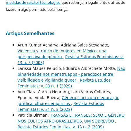
medidas de caráter tecnológico
que restrinjam legalmente outros de
fazerem algo permitido pela licença.
Artigos Semelhantes
Arun Kumar Acharya, Adriana Salas Stevanato,
Violencia y tráfico de mujeres en México: una
perspectiva de género
,
Revista Estudos Feministas: v.
13 n. 3 (2005)
Larissa Maués Pelúcio, Eduarda Albrechete Motta,
Não
binariedade nos menstruapps - paradoxos entre
visibilidade e vigilância queer
,
Revista Estudos
Feministas: v. 33 n. 1 (2025)
Ana Clara Correa Henning, Lara Veiras Collares,
Eponina Vitola Boeira,
Gênero, currículo e educação
jurídica: olhares empíricos
,
Revista Estudos
Feministas: v. 31 n. 3 (2023)
Patricia Birman,
TRANSAS E TRANSES: SEXO E GÊNERO
NOS CULTOS AFRO-BRASILEIROS, UM SOBREVÔO
,
Revista Estudos Feministas: v. 13 n. 2 (2005)