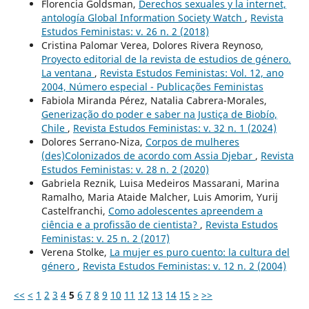
Florencia Goldsman,
Derechos sexuales y la internet,
antología Global Information Society Watch
,
Revista
Estudos Feministas: v. 26 n. 2 (2018)
Cristina Palomar Verea, Dolores Rivera Reynoso,
Proyecto editorial de la revista de estudios de género.
La ventana
,
Revista Estudos Feministas: Vol. 12, ano
2004, Número especial - Publicações Feministas
Fabiola Miranda Pérez, Natalia Cabrera-Morales,
Generização do poder e saber na Justiça de Biobío,
Chile
,
Revista Estudos Feministas: v. 32 n. 1 (2024)
Dolores Serrano-Niza,
Corpos de mulheres
(des)Colonizados de acordo com Assia Djebar
,
Revista
Estudos Feministas: v. 28 n. 2 (2020)
Gabriela Reznik, Luisa Medeiros Massarani, Marina
Ramalho, Maria Ataide Malcher, Luis Amorim, Yurij
Castelfranchi,
Como adolescentes apreendem a
ciência e a profissão de cientista?
,
Revista Estudos
Feministas: v. 25 n. 2 (2017)
Verena Stolke,
La mujer es puro cuento: la cultura del
género
,
Revista Estudos Feministas: v. 12 n. 2 (2004)
<<
<
1
2
3
4
5
6
7
8
9
10
11
12
13
14
15
>
>>