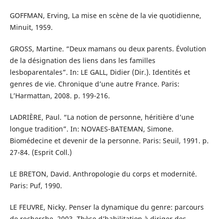
GOFFMAN, Erving, La mise en scène de la vie quotidienne,
Minuit, 1959.
GROSS, Martine. “Deux mamans ou deux parents. Évolution
de la désignation des liens dans les familles
lesboparentales”. In: LE GALL, Didier (Dir.). Identités et
genres de vie. Chronique d’une autre France. Paris:
L’Harmattan, 2008. p. 199-216.
LADRIÈRE, Paul. “La notion de personne, héritière d’une
longue tradition”. In: NOVAES-BATEMAN, Simone.
Biomédecine et devenir de la personne. Paris: Seuil, 1991. p.
27-84. (Esprit Coll.)
LE BRETON, David. Anthropologie du corps et modernité.
Paris: Puf, 1990.
LE FEUVRE, Nicky. Penser la dynamique du genre: parcours
de recherche. 2003. Thèse d’habilitation à diriger des