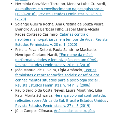
Herminia Gonzálvez Torralbo, Menara Lube Guizardi,
As mulheres e o envelhecimento na pesquisa social
(1950-2018)
,
Revista Estudos Feministas: v. 28 n. 1
(2020)
Solange Guerra Rocha, Ana Cristina de Souza Vieira,
Evandro Alves Barbosa Filho, Isabel Maria Alçada
Padez Cortesão Casimiro,
Catanas contra o
neoliberalismo-patriarcal em tempos de Aids
,
Revista
Estudos Feministas: v. 28 n. 1 (2020)
Priscila Pavan Detoni, Paula Sandrine Machado,
Henrique Caetano Nardi,
“Em nome da mãe”:
performatividades e feminizações em um CRAS
,
Revista Estudos Feministas: v. 26 n. 1 (2018)
João Manuel de Oliveira, Lígia Amâncio,
Teorias
feministas e representações sociais: desafios dos
conhecimentos situados para a psicologia social
,
Revista Estudos Feministas: v. 14 n. 3 (2006)
Paulo Sérgio da Costa Neves, Laura Moutinho, Lilia
Katri Moritz Schwarcz,
Herança colonial confrontada:
reflexões sobre África do Sul, Brasil e Estados Unidos
,
Revista Estudos Feministas: v. 27 n. 3 (2019)
Júlia Campos Clímaco,
Análise das construções