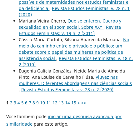
possíveis de maternidades nos estudos feministas e
da deficiência
,
Revista Estudos Feministas: v. 28 n. 1
(2020)
Mariana Vieira Cherro,
Que se enteren. Cuerpo y
sexualidad en el zoom social. Sobre XXY
,
Revista
Estudos Feministas: v. 19 n. 2 (2011)
Cássia Maria Carloto, Silvana Aparecida Mariana,
No
meio do caminho entre o privado e o público: um
debate sobre o papel das mulheres na política de
assistência social
,
Revista Estudos Feministas: v. 18 n.
2 (2010)
Eugenia Galicia González, Neide Maria de Almeida
Pinto, Ana Louise de Carvalho Fiúza,
Viuvez nas
mulheres. Diferentes abordagens nas ciências sociais
,
Revista Estudos Feministas: v. 28 n. 2 (2020)
1
2
3
4
5
6
7
8
9
10
11
12
13
14
15
>
>>
Você também pode
iniciar uma pesquisa avançada por
similaridade
para este artigo.